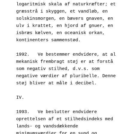
logaritmisk skala af naturkræfter; et 
græsstrå i skyggen, et vandløb, en 
solskinsmorgen, en bævers gnaven, en 
ulv i krattet, en hjord af gnuer, en 
isbræs kælven, en oceanisk orkan, 
kontinenters sammenstød.
1992.	Ve bestemmer endvidere, at al 
mekanisk frembragt støj er at forstå 
som negativ stilhed, d.v.s. som 
negative værdier af pluribelle. Denne 
støj bliver at måle i decibel.
IV. 
1993.	Ve beslutter endvidere 
oprettelsen af et stilhedsindeks med 
lands- og vandsdækkende 
minimumsværdier for en sund og 