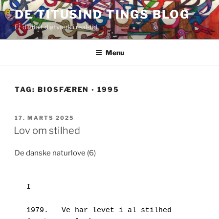
Videre
DE TITUSIND TINGS BLOG
til
Et digitalt digtværk i real-tid
indhold
Menu
TAG:
BIOSFÆREN ◦ 1995
UDGIVET
17. MARTS 2025
DEN
Lov om stilhed
De danske naturlove (6)
I
1979.	Ve har levet i al stilhed 