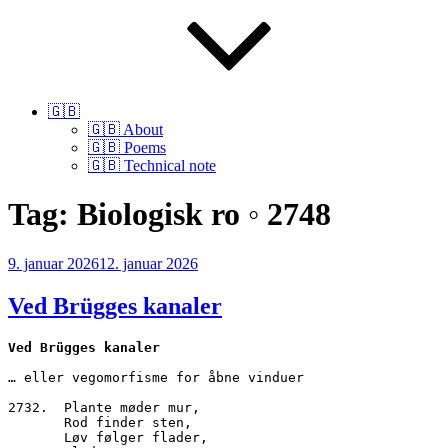
🇬🇧
🇬🇧 About
🇬🇧 Poems
🇬🇧 Technical note
Tag:
Biologisk ro ◦ 2748
Udgivet
9. januar 2026
12. januar 2026
den
Ved Brügges kanaler
Ved Brügges kanaler
… eller vegomorfisme for åbne vinduer
2732.  Plante møder mur,
       Rod finder sten,
       Løv følger flader,