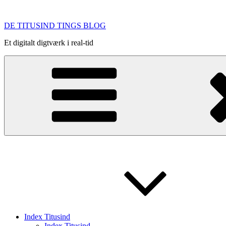
Videre
til
DE TITUSIND TINGS BLOG
indhold
Et digitalt digtværk i real-tid
Index Titusind
Index Titusind