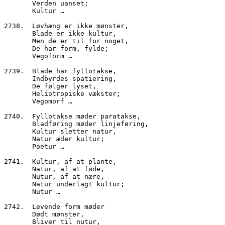
       Verden uanset;
       Kultur …
2738.  Løvhæng er ikke mønster,
       Blade er ikke kultur,
       Men de er til for noget,
       De har form, fylde;
       Vegoform …
2739.  Blade har fyllotakse,
       Indbyrdes spatiering,
       De følger lyset,
       Heliotropiske vækster;
       Vegomorf …
2740.  Fyllotakse møder paratakse,
       Bladføring møder linjeføring,
       Kultur sletter natur,
       Natur æder kultur;
       Poetur …
2741.  Kultur, af at plante,
       Natur, af at føde,
       Nutur, af at nære,
       Natur underlagt kultur;
       Nutur …
2742.  Levende form møder
       Dødt mønster,
       Bliver til nutur,