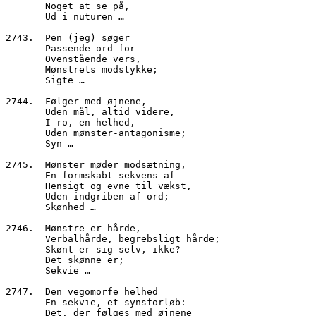
       Noget at se på,
       Ud i nuturen …
2743.  Pen (jeg) søger
       Passende ord for 
       Ovenstående vers,
       Mønstrets modstykke;
       Sigte …
2744.  Følger med øjnene,
       Uden mål, altid videre,
       I ro, en helhed,
       Uden mønster-antagonisme;
       Syn …
2745.  Mønster møder modsætning,
       En formskabt sekvens af
       Hensigt og evne til vækst,
       Uden indgriben af ord;
       Skønhed …
2746.  Mønstre er hårde, 
       Verbalhårde, begrebsligt hårde;
       Skønt er sig selv, ikke?
       Det skønne er;
       Sekvie …
2747.  Den vegomorfe helhed
       En sekvie, et synsforløb:
       Det, der følges med øjnene