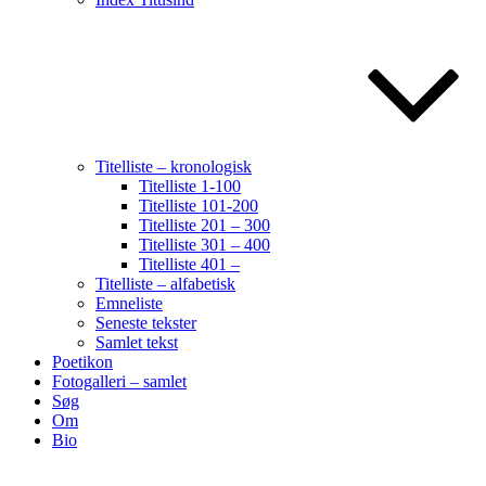
Titelliste – kronologisk
Titelliste 1-100
Titelliste 101-200
Titelliste 201 – 300
Titelliste 301 – 400
Titelliste 401 –
Titelliste – alfabetisk
Emneliste
Seneste tekster
Samlet tekst
Poetikon
Fotogalleri – samlet
Søg
Om
Bio