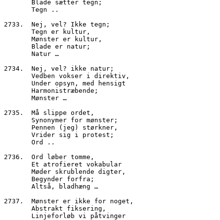
       Blade sætter tegn;
       Tegn ..
2733.  Nej, vel? Ikke tegn;
       Tegn er kultur,
       Mønster er kultur,
       Blade er natur;
       Natur …
2734.  Nej, vel? ikke natur;
       Vedben vokser i direktiv,
       Under opsyn, med hensigt
       Harmonistræbende;
       Mønster …
2735.  Må slippe ordet,
       Synonymer for mønster;
       Pennen (jeg) størkner,
       Vrider sig i protest;
       Ord ..
2736.  Ord løber tomme,
       Et atrofieret vokabular
       Møder skrublende digter,
       Begynder forfra;
       Altså, bladhæng …
2737.  Mønster er ikke for noget,
       Abstrakt fiksering,
       Linjeforløb vi påtvinger