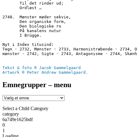
       Til det rinder ud;
       Ordløst …
2748.  Mønster møder sekvie,
       Den organiske form,
       Den biologiske ro
       På kanalens nutur
       I Brügge.
Nyt i Index titusind:
Tegn ◦ 2732, Mønster ◦ 2733, Harmonistræbende ◦ 2734, O
mønster ◦ 2742, Sigte ◦ 2743, Antagonisme ◦ 2744, Skønh
Tekst & foto © Jacob Gammelgaard
Artwork © Peter Andrew Gammelgaard.
Emnegrupper – menu
Select a Child Category
category
6a749e1625bdf
0
1
Loading....