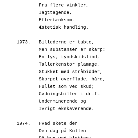
        Fra flere vinkler,
        Iagttagende,
        Eftertænksom, 
        Æstetisk handling.
1973.	Billederne er tabte,
        Men substansen er skarp:
        En lys, tyndskidslind,
        Tallerkenstor plamage,
        Stukket med stråbidder,
        Skorpet overflade, hård,
        Hullet som ved skud;
        Gødningsbiller i drift
        Underminerende og
        Ivrigt ekskaverende.
1974.	Hvad skete der 
        Den dag på Kullen