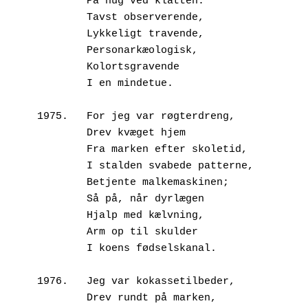
        På hug ved klatten:
        Tavst observerende,
        Lykkeligt travende,
        Personarkæologisk,
        Kolortsgravende
        I en mindetue.
1975.	For jeg var røgterdreng,
        Drev kvæget hjem
        Fra marken efter skoletid,
        I stalden svabede patterne,
        Betjente malkemaskinen;
        Så på, når dyrlægen
        Hjalp med kælvning,
        Arm op til skulder
        I koens fødselskanal.
1976.	Jeg var kokassetilbeder,
        Drev rundt på marken,