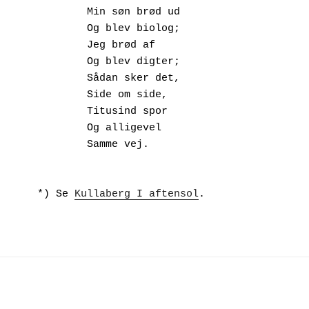
        Min søn brød ud
        Og blev biolog;
        Jeg brød af
        Og blev digter;
        Sådan sker det,
        Side om side,
        Titusind spor
        Og alligevel
        Samme vej.
*) Se 
Kullaberg I aftensol
.