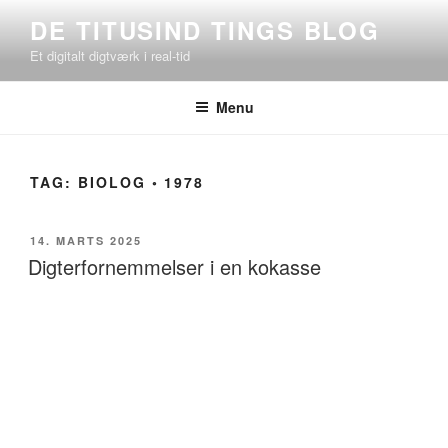
Videre
DE TITUSIND TINGS BLOG
til
Et digitalt digtværk i real-tid
indhold
Menu
TAG:
BIOLOG ◦ 1978
UDGIVET
14. MARTS 2025
DEN
Digterfornemmelser i en kokasse