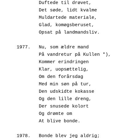
        Duftede til drøvet,
        Det søde, lidt kvalme
        Muldartede materiale,
        Glad, komøgsberuset,
        Opsat på landmandsliv.
1977.	Nu, som ældre mand
        På vandretur på Kullen *), 
        Kommer erindringen 
        Klar, uopsættelig,
        Om den forårsdag
        Med min søn på tur,
        Den udskidte kokasse
        Og den lille dreng,
        Der snusede kolort
        Og drømte om
        At blive bonde.
1978.   Bonde blev jeg aldrig;