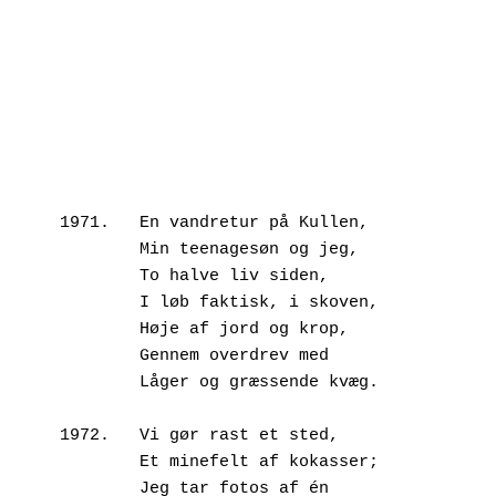
1971.	En vandretur på Kullen,
        Min teenagesøn og jeg,
        To halve liv siden,
        I løb faktisk, i skoven,
        Høje af jord og krop,
        Gennem overdrev med
        Låger og græssende kvæg.
1972.	Vi gør rast et sted, 
        Et minefelt af kokasser;
        Jeg tar fotos af én