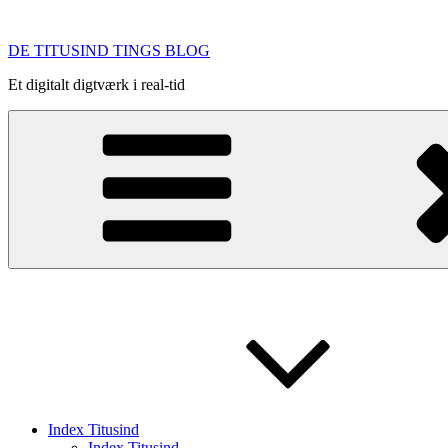
Videre
til
DE TITUSIND TINGS BLOG
indhold
Et digitalt digtværk i real-tid
Index Titusind
Index Titusind