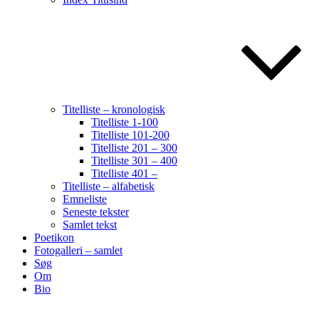
Titelliste – kronologisk
Titelliste 1-100
Titelliste 101-200
Titelliste 201 – 300
Titelliste 301 – 400
Titelliste 401 –
Titelliste – alfabetisk
Emneliste
Seneste tekster
Samlet tekst
Poetikon
Fotogalleri – samlet
Søg
Om
Bio