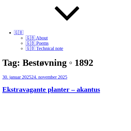
🇬🇧
🇬🇧 About
🇬🇧 Poems
🇬🇧 Technical note
Tag:
Bestøvning ◦ 1892
Udgivet
30. januar 2025
24. november 2025
den
Ekstravagante planter – akantus