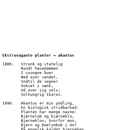
Ekstravagante planter – akantus
1889.	Strunk og statelig
        Rundt havedammen
        I svungne buer
        Ned over vandet,
        Indtil de segner
        Vokset i sænk,
        Ud over sig selv;
        Solhungrig Ikaros.
1890.	Akantus er min yndling,
        En biologisk stridbarhed.
        Planten har mange navne:
        Bjørnelab og bjørneklo,
        Bjørneklov; hvorfor mon,
        Bjørn og beelzebub i én?
        På engelsk kaldet bjørnebag,