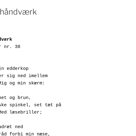
ehåndværk
dværk
r nr. 38
jn edderkop
     Firer sig ned imellem
             Mig og min skærm:
net og brun,
      Ganske spinkel, set tæt på
            Med læsebriller;
adræt ned 
   På tråd forbi min næse,