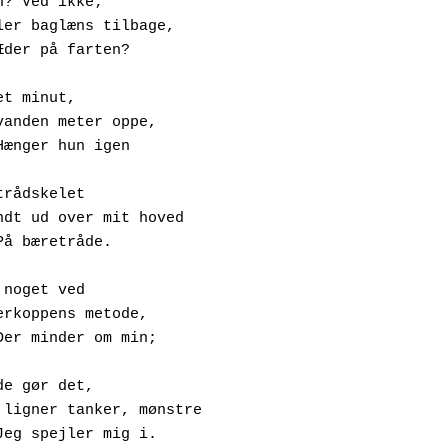
n? Ved ikke;
     Spoler baglæns tilbage,
            Æder på farten?
et minut,
     Halvanden meter oppe,
            Hænger hun igen
trådskelet
     Spændt ud over mit hoved
            På bæretråde.
 noget ved
     Edderkoppens metode,
             Der minder om min;
de gør det,
      Der ligner tanker, mønstre
             Jeg spejler mig i.