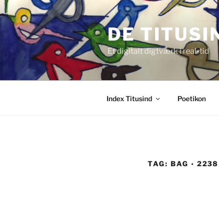
Videre
til
DE TITUSI
indhold
Et digitalt digtværk i real-tid
Index Titusind
Poetikon
TAG:
BAG ◦ 2238