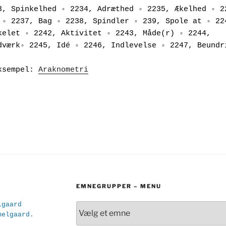
3, Spinkelhed ◦ 2234, Adræthed ◦ 2235, Ækelhed ◦ 22
 ◦ 2237, Bag ◦ 2238, Spindler ◦ 239, Spole at ◦ 224
kelet ◦ 2242, Aktivitet ◦ 2243, Måde(r) ◦ 2244, 
dværk◦ 2245, Idé ◦ 2246, Indlevelse ◦ 2247, Beundr
ksempel: 
Araknometri
EMNEGRUPPER – MENU
lgaard
melgaard.