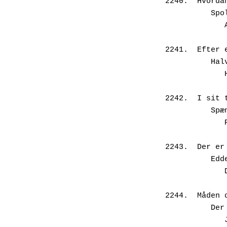
2240.  Hvorda
     
 
2241.  Efter 
     
 
2242.  I sit 
     
 
2243.  Der er
     
2244.  Måden 
    