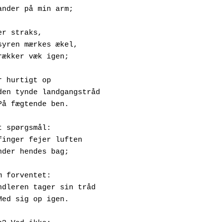
          Lander på min arm;
er straks,
     Hudsyren mærkes ækel,
          Trækker væk igen;
r hurtigt op 
      Ad den tynde landgangstråd
            På fægtende ben.
t spørgsmål:
   Pegefinger fejer luften
          Under hendes bag;
m forventet:
      Spindleren tager sin tråd
            Med sig op igen.