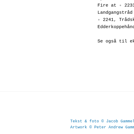
Fire at ◦ 223
Landgangstråd
◦ 2241, Tråds
Edderkoppehån
Se også til e
Tekst & foto © Jacob Gamme
Artwork © Peter Andrew Gam