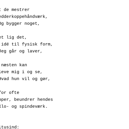
t de mestrer
     Et edderkoppehåndværk,
            Og bygger noget,
et lig det,
     Fra idé til fysisk form,
             Jeg går og laver,
 næsten kan
     Indleve mig i og se, 
             Hvad hun vil og gør,
for ofte
      Stopper, beundrer hendes 
             Klo- og spindeværk.
itusind: