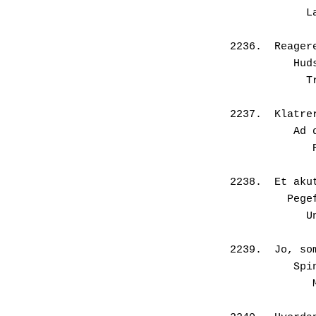
  
2236.  Reager
     
  
2237.  Klatre
    
 
2238.  Et aku
      
  
2239.  Jo, so
    
 