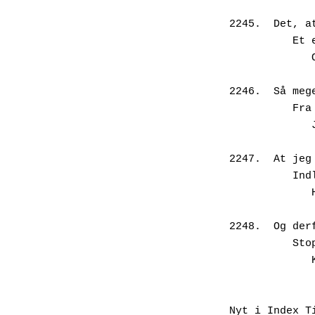
2245.  Det, a
     
 
2246.  Så meg
     
2247.  At jeg
     
2248.  Og der
    
Nyt i Index T