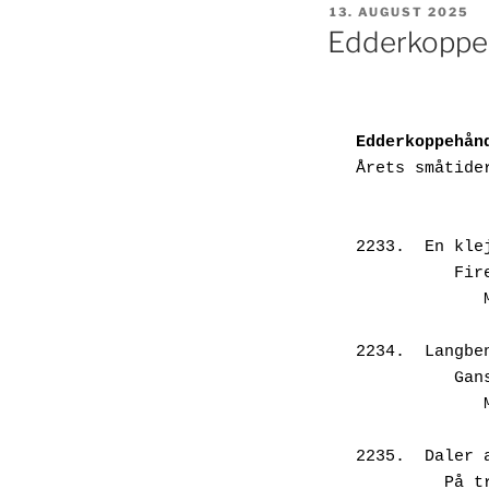
UDGIVET
13. AUGUST 2025
DEN
Edderkopp
Edderkoppehån
Årets småtide
2233.  En kle
     
2234.  Langbe
    
 
2235.  Daler 
      