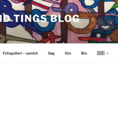
ND TINGS BLOG
Fotogalleri – samlet
Søg
Om
Bio
🇬🇧