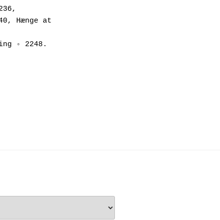
36, 
0, Hænge at 
ing ◦ 2248.