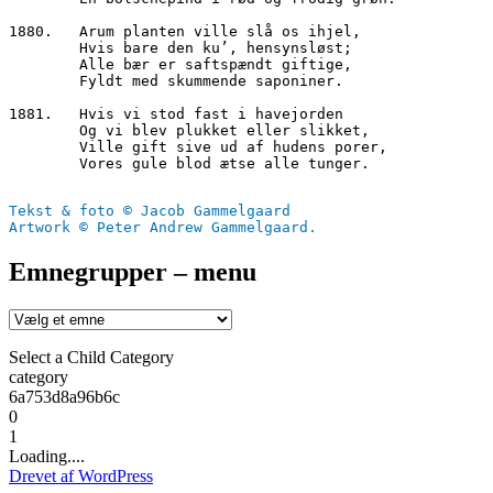
1880.	Arum planten ville slå os ihjel,
        Hvis bare den ku’, hensynsløst;
        Alle bær er saftspændt giftige,
        Fyldt med skummende saponiner.
1881.	Hvis vi stod fast i havejorden 
        Og vi blev plukket eller slikket,
        Ville gift sive ud af hudens porer,
        Vores gule blod ætse alle tunger.
Tekst & foto © Jacob Gammelgaard
Artwork © Peter Andrew Gammelgaard.
Emnegrupper – menu
Select a Child Category
category
6a753d8a96b6c
0
1
Loading....
Drevet af WordPress