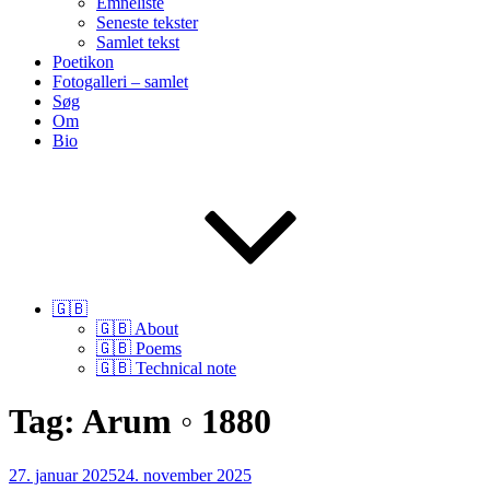
Emneliste
Seneste tekster
Samlet tekst
Poetikon
Fotogalleri – samlet
Søg
Om
Bio
🇬🇧
🇬🇧 About
🇬🇧 Poems
🇬🇧 Technical note
Tag:
Arum ◦ 1880
Udgivet
27. januar 2025
24. november 2025