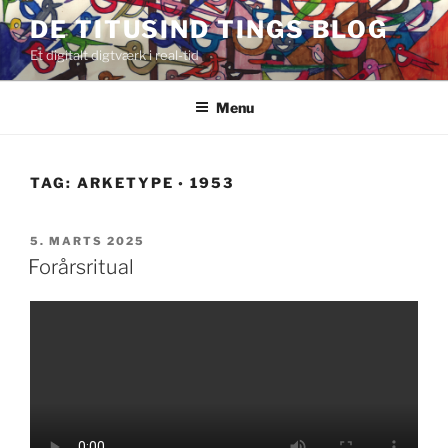
Videre
DE TITUSIND TINGS BLOG
til
Et digitalt digtværk i real-tid
indhold
Menu
TAG:
ARKETYPE ◦ 1953
UDGIVET
5. MARTS 2025
DEN
Forårsritual