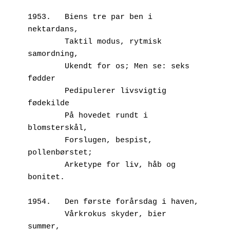
1953.	Biens tre par ben i 
nektardans,
        Taktil modus, rytmisk 
samordning,
        Ukendt for os; Men se: seks 
fødder
        Pedipulerer livsvigtig 
fødekilde
        På hovedet rundt i 
blomsterskål,
        Forslugen, bespist, 
pollenbørstet;
        Arketype for liv, håb og 
bonitet.
1954.	Den første forårsdag i haven,
        Vårkrokus skyder, bier 
summer,