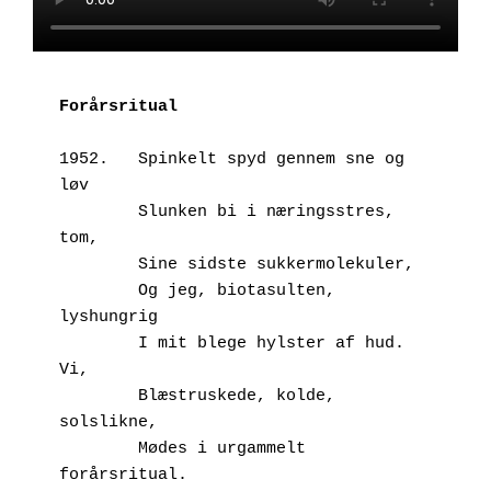
Forårsritual
1952.	Spinkelt spyd gennem sne og 
løv
        Slunken bi i næringsstres, 
tom,
        Sine sidste sukkermolekuler,
        Og jeg, biotasulten, 
lyshungrig
        I mit blege hylster af hud. 
Vi,
        Blæstruskede, kolde, 
solslikne,
        Mødes i urgammelt 
forårsritual.