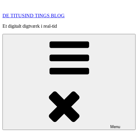
Videre
til
DE TITUSIND TINGS BLOG
indhold
Et digitalt digtværk i real-tid
Menu