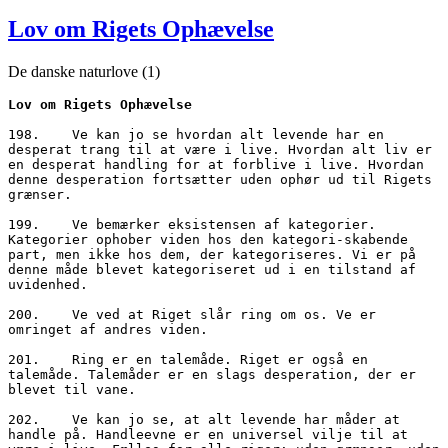
den
Lov om Rigets Ophævelse
De danske naturlove (1)
Lov om Rigets Ophævelse
198.	Ve kan jo se hvordan alt levende har en 
desperat trang til at være i live. Hvordan alt liv er 
en desperat handling for at forblive i live. Hvordan 
denne desperation fortsætter uden ophør ud til Rigets 
grænser.

199.	Ve bemærker eksistensen af kategorier. 
Kategorier ophober viden hos den kategori-skabende 
part, men ikke hos dem, der kategoriseres. Vi er på 
denne måde blevet kategoriseret ud i en tilstand af 
uvidenhed.

200.	Ve ved at Riget slår ring om os. Ve er 
omringet af andres viden. 

201.	Ring er en talemåde. Riget er også en 
talemåde. Talemåder er en slags desperation, der er 
blevet til vane.

202.	Ve kan jo se, at alt levende har måder at 
handle på. Handleevne er en universel vilje til at 