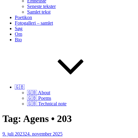
Emneliste
Seneste tekster
Samlet tekst
Poetikon
Fotogalleri – samlet
Søg
Om
Bio
🇬🇧
🇬🇧 About
🇬🇧 Poems
🇬🇧 Technical note
Tag:
Agens • 203
Udgivet
9. juli 2023
24. november 2025