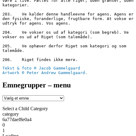
være i live. Fælles for alle riger; uden grænser, uden 
kategorier.

203.	Ve kalder denne handleevne for agens. Agens er 
den fysiske, foranderlige, frugtbare form. At vokse er 
udtryk for agens. Vos agens.

204.	Ve vokser os ud af kategori (som begreb). Ve 
vokser os ud af Riget (som talemåde).

205.	Ve ophæver derfor Riget som kategori og som 
talemåde. 

Tekst & foto © Jacob Gammelgaard
Artwork © Peter Andrew Gammelgaard.
Emnegrupper – menu
Select a Child Category
category
6a77daef8e0a4
0
1
Loading....