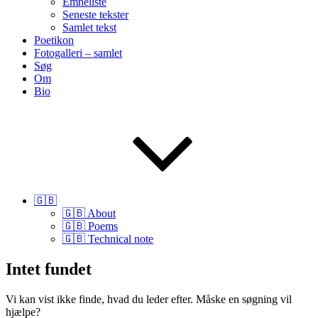
Emneliste
Seneste tekster
Samlet tekst
Poetikon
Fotogalleri – samlet
Søg
Om
Bio
🇬🇧
🇬🇧 About
🇬🇧 Poems
🇬🇧 Technical note
Intet fundet
Vi kan vist ikke finde, hvad du leder efter. Måske en søgning vil
hjælpe?