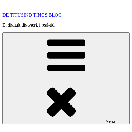
Videre
til
DE TITUSIND TINGS BLOG
indhold
Et digitalt digtværk i real-tid
Menu