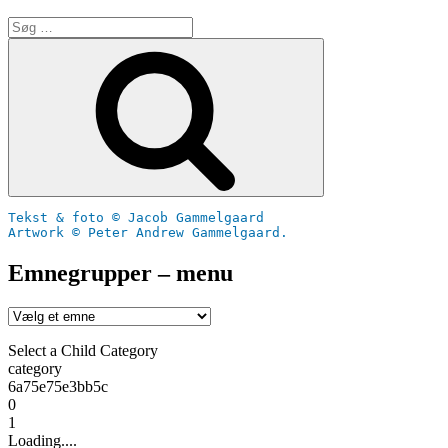
Søg
efter:
Søg
Tekst & foto © Jacob Gammelgaard
Artwork © Peter Andrew Gammelgaard.
Emnegrupper – menu
Select a Child Category
category
6a75e75e3bb5c
0
1
Loading....