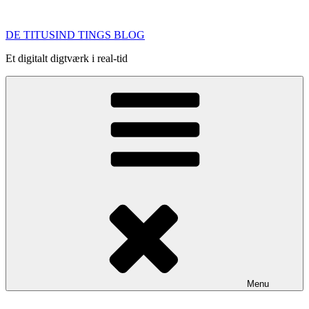
Videre
til
DE TITUSIND TINGS BLOG
indhold
Et digitalt digtværk i real-tid
Menu