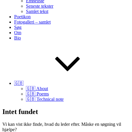
Emneliste
Seneste tekster
Samlet tekst
Poetikon
Fotogalleri – samlet
Søg
Om
Bio
🇬🇧
🇬🇧 About
🇬🇧 Poems
🇬🇧 Technical note
Intet fundet
Vi kan vist ikke finde, hvad du leder efter. Måske en søgning vil
hjælpe?