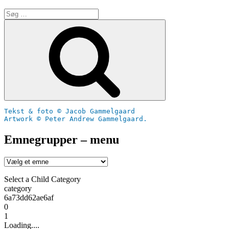
Søg
efter:
Søg
Tekst & foto © Jacob Gammelgaard
Artwork © Peter Andrew Gammelgaard.
Emnegrupper – menu
Select a Child Category
category
6a73dd62ae6af
0
1
Loading....