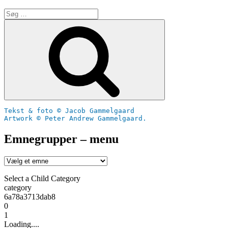
Søg
efter:
Søg
Tekst & foto © Jacob Gammelgaard
Artwork © Peter Andrew Gammelgaard.
Emnegrupper – menu
Select a Child Category
category
6a78a3713dab8
0
1
Loading....