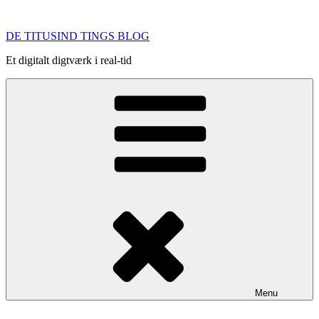
Videre
til
DE TITUSIND TINGS BLOG
indhold
Et digitalt digtværk i real-tid
Menu