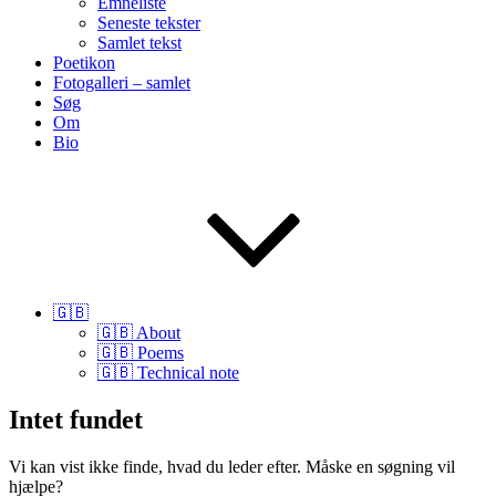
Emneliste
Seneste tekster
Samlet tekst
Poetikon
Fotogalleri – samlet
Søg
Om
Bio
🇬🇧
🇬🇧 About
🇬🇧 Poems
🇬🇧 Technical note
Intet fundet
Vi kan vist ikke finde, hvad du leder efter. Måske en søgning vil
hjælpe?