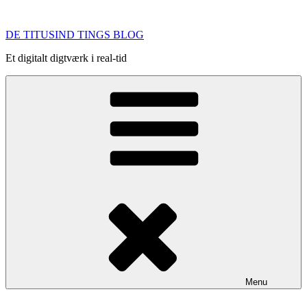
Videre
til
DE TITUSIND TINGS BLOG
indhold
Et digitalt digtværk i real-tid
Menu