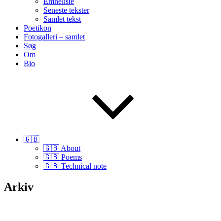
Emneliste
Seneste tekster
Samlet tekst
Poetikon
Fotogalleri – samlet
Søg
Om
Bio
🇬🇧
🇬🇧 About
🇬🇧 Poems
🇬🇧 Technical note
Arkiv