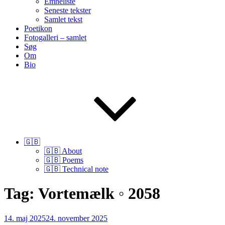
Emneliste
Seneste tekster
Samlet tekst
Poetikon
Fotogalleri – samlet
Søg
Om
Bio
🇬🇧
🇬🇧 About
🇬🇧 Poems
🇬🇧 Technical note
Tag:
Vortemælk ◦ 2058
Udgivet
14. maj 2025
24. november 2025