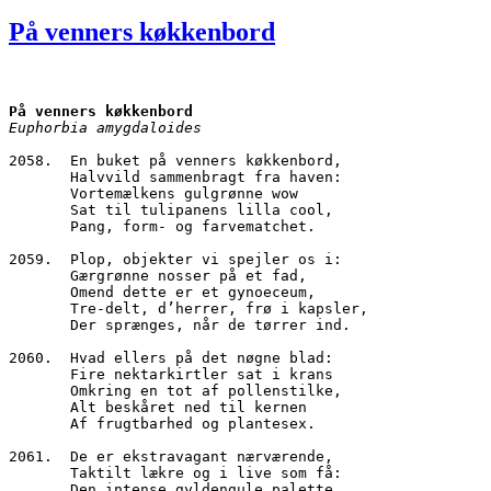
den
På venners køkkenbord
På venners køkkenbord
Euphorbia amygdaloides
2058.  En buket på venners køkkenbord,
       Halvvild sammenbragt fra haven:
       Vortemælkens gulgrønne wow
       Sat til tulipanens lilla cool, 
       Pang, form- og farvematchet.
2059.  Plop, objekter vi spejler os i:
       Gærgrønne nosser på et fad,
       Omend dette er et gynoeceum,
       Tre-delt, d’herrer, frø i kapsler,
       Der sprænges, når de tørrer ind.
2060.  Hvad ellers på det nøgne blad:
       Fire nektarkirtler sat i krans
       Omkring en tot af pollenstilke,
       Alt beskåret ned til kernen
       Af frugtbarhed og plantesex.
2061.  De er ekstravagant nærværende,
       Taktilt lækre og i live som få:
       Den intense gyldengule palette