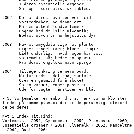
       I deres essentielle organer,
       Sat op i surrealistisk tableu.
2062.  De har deres navn som verrucid,
       Vorteddræber, og denne art
       Kaldes uskønt lundvortemælk;
       Engang hed de lille ulvemælk;
       Bedre, ulven er nu højstatus dyr.
2063.  Navnet amygdala siger at planten
       Ligner mandeltræet; blade, frugt?
       Lidt underligt, hvad nogen har set;
       Vortemælk, så; bedre en opkast,
       Fra deres engelske navn spurge.
2064.  Tilbage omkring venners bord,
       Kulturkreds i det små, samtaler
       Over en gavmild forårsbuket;
       Solen varmer, emner passerer,
       Udenfor bugten; årstiden er blå.
P.S. Vortemælken er enbo, d.v.s. han- og hunblomster 
findes på samme plante; derfor de personlige stedord 
de og deres. 
Nyt i Index Titusind:
Vortemælk ◦ 2058, Gynoeceum ◦ 2059, Plantesex ◦ 2060, 
Essentielle organer ◦ 2061, Ulvemælk ◦ 2062, Mandeltræ 
◦ 2063, Bugt ◦ 2064.