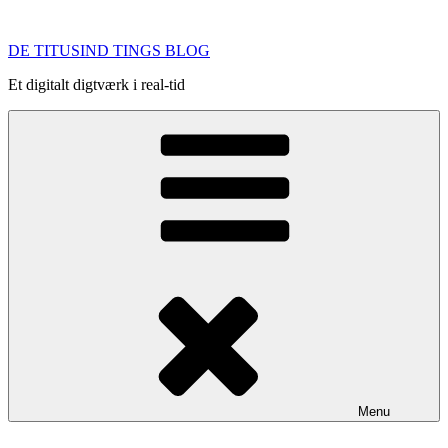
Videre
til
DE TITUSIND TINGS BLOG
indhold
Et digitalt digtværk i real-tid
Menu