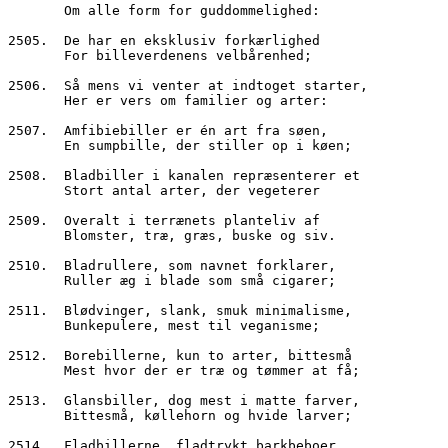
       Om alle form for guddommelighed:
2505.  De har en eksklusiv forkærlighed
       For billeverdenens velbårenhed;
2506.  Så mens vi venter at indtoget starter,
       Her er vers om familier og arter:
2507.  Amfibiebiller er én art fra søen,
       En sumpbille, der stiller op i køen;
2508.  Bladbiller i kanalen repræsenterer et
       Stort antal arter, der vegeterer
2509.  Overalt i terrænets planteliv af
       Blomster, træ, græs, buske og siv.
2510.  Bladrullere, som navnet forklarer,
       Ruller æg i blade som små cigarer;
2511.  Blødvinger, slank, smuk minimalisme,
       Bunkepulere, mest til veganisme;
2512.  Borebillerne, kun to arter, bittesmå
       Mest hvor der er træ og tømmer at få;
2513.  Glansbiller, dog mest i matte farver,
       Bittesmå, køllehorn og hvide larver;
2514.  Fladbillerne, fladtrykt barkbeboer