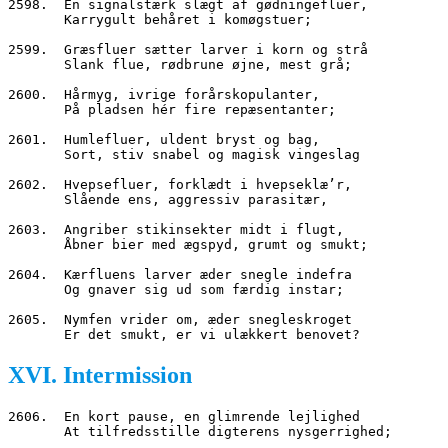
2598.  En signalstærk slægt af gødningefluer,
       Karrygult behåret i komøgstuer;
2599.  Græsfluer sætter larver i korn og strå
       Slank flue, rødbrune øjne, mest grå;
2600.  Hårmyg, ivrige forårskopulanter,
       På pladsen hér fire repæsentanter;
2601.  Humlefluer, uldent bryst og bag,
       Sort, stiv snabel og magisk vingeslag
2602.  Hvepsefluer, forklædt i hvepseklæ’r,
       Slående ens, aggressiv parasitær,
2603.  Angriber stikinsekter midt i flugt,
       Åbner bier med ægspyd, grumt og smukt;
2604.  Kærfluens larver æder snegle indefra
       Og gnaver sig ud som færdig instar;
2605.  Nymfen vrider om, æder snegleskroget
       Er det smukt, er vi ulækkert benovet?
XVI. Intermission
2606.  En kort pause, en glimrende lejlighed
       At tilfredsstille digterens nysgerrighed;