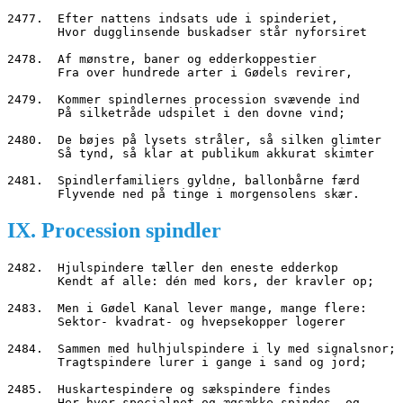
2477.  Efter nattens indsats ude i spinderiet,
       Hvor dugglinsende buskadser står nyforsiret
2478.  Af mønstre, baner og edderkoppestier
       Fra over hundrede arter i Gødels revirer,
2479.  Kommer spindlernes procession svævende ind
       På silketråde udspilet i den dovne vind;
2480.  De bøjes på lysets stråler, så silken glimter
       Så tynd, så klar at publikum akkurat skimter
2481.  Spindlerfamiliers gyldne, ballonbårne færd
       Flyvende ned på tinge i morgensolens skær.
IX. Procession spindler
2482.  Hjulspindere tæller den eneste edderkop
       Kendt af alle: dén med kors, der kravler op;
2483.  Men i Gødel Kanal lever mange, mange flere:
       Sektor- kvadrat- og hvepsekopper logerer
2484.  Sammen med hulhjulspindere i ly med signalsnor;
       Tragtspindere lurer i gange i sand og jord;
2485.  Huskartespindere og sækspindere findes
       Her hvor specialnet og ægsække spindes, og