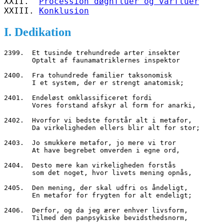
XXII.  
Procession døgnfluer og vårfluer
XXIII. 
Konklusion
I. Dedikation
2399.  Et tusinde trehundrede arter insekter
       Optalt af faunamatriklernes inspektor 
2400.  Fra tohundrede familier taksonomisk
       I et system, der er strengt anatomisk;
2401.  Endeløst omklassificeret fordi
       Vores forstand afskyr al form for anarki,
2402.  Hvorfor vi bedste forstår alt i metafor,
       Da virkeligheden ellers blir alt for stor;
2403.  Jo smukkere metafor, jo mere vi tror
       At have begrebet omverden i egne ord,
2404.  Desto mere kan virkeligheden forstås
       som det noget, hvor livets mening opnås,
2405.  Den mening, der skal udfri os åndeligt,
       En metafor for frygten for alt endeligt;
2406.  Derfor, og da jeg ærer enhver livsform,
       Tilmed den panpsykiske bevidsthedsnorm,