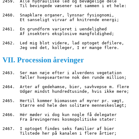
2459.  Alle hydrauliske led og bevægelige dele
       Til bevingede væsener sat sammen i et hele:
2460.  Snapklare organer, lynsnar fysiognomi,
       Et sanseligt virvar af knitrende energi;
2461.  En grundform varieret i uendelighed
       Af insekters eksplosive mangfoldighed;
2462.  Led mig blot videre, lad optoget defilere,
       Jeg ved det, kolleger, I er mange flere.
VII. Procession årevinger
2463.  Ser man nøje efter i alverdens vegetation
       Tæller hvepsearterne nok den runde million;
2464.  Arter af gedehamse, bier, savhvepse m. flere
       Udgør mindst hundredtusinde, hvis ikke mere;
2465.  Hertil kommer biomassen af myrer pr. vægt,
       Større end hele den solitære menneskeslægt;
2466.  Hér møder vi dog kun nogle få delegater
       Fra årevingernes kosmopolitiske stater:
2467.  I optoget findes seks familier af bier
       Tilstede her på kanalen i flere årtier;