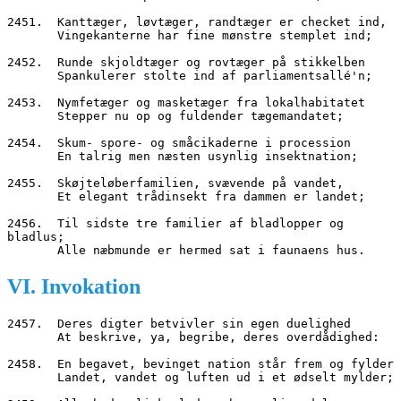
2451.  Kanttæger, løvtæger, randtæger er checket ind,
       Vingekanterne har fine mønstre stemplet ind;
2452.  Runde skjoldtæger og rovtæger på stikkelben
       Spankulerer stolte ind af parliamentsallé'n;
2453.  Nymfetæger og masketæger fra lokalhabitatet
       Stepper nu op og fuldender tægemandatet;
2454.  Skum- spore- og småcikaderne i procession
       En talrig men næsten usynlig insektnation;
2455.  Skøjteløberfamilien, svævende på vandet,
       Et elegant trådinsekt fra dammen er landet;
2456.  Til sidste tre familier af bladlopper og 
bladlus;
       Alle næbmunde er hermed sat i faunaens hus.
VI. Invokation
2457.  Deres digter betvivler sin egen duelighed
       At beskrive, ya, begribe, deres overdådighed:
2458.  En begavet, bevinget nation står frem og fylder
       Landet, vandet og luften ud i et ødselt mylder;