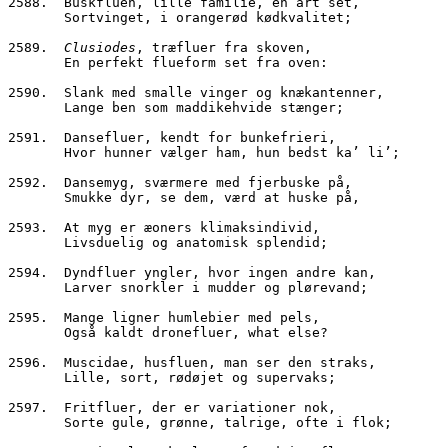
2588.  Buskfluen, lille familie, én art set,
       Sortvinget, i orangerød kødkvalitet;
2589.  
Clusiodes
, træfluer fra skoven,
       En perfekt flueform set fra oven:
2590.  Slank med smalle vinger og knækantenner,
       Lange ben som maddikehvide stænger;
2591.  Dansefluer, kendt for bunkefrieri,
       Hvor hunner vælger ham, hun bedst ka’ li’;
2592.  Dansemyg, sværmere med fjerbuske på,
       Smukke dyr, se dem, værd at huske på,
2593.  At myg er æoners klimaksindivid,
       Livsduelig og anatomisk splendid;
2594.  Dyndfluer yngler, hvor ingen andre kan,
       Larver snorkler i mudder og plørevand;
2595.  Mange ligner humlebier med pels,
       Også kaldt dronefluer, what else?
2596.  Muscidae, husfluen, man ser den straks,
       Lille, sort, rødøjet og supervaks;
2597.  Fritfluer, der er variationer nok,
       Sorte gule, grønne, talrige, ofte i flok;