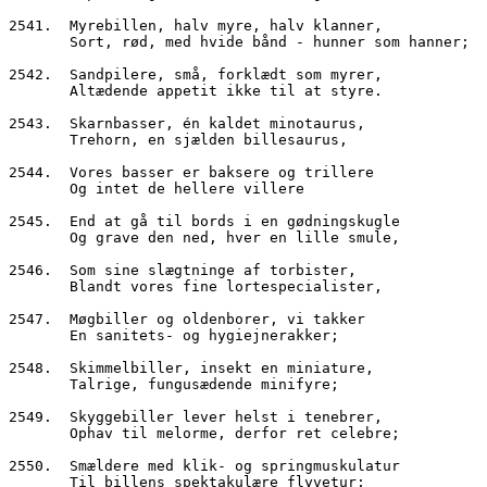
2541.  Myrebillen, halv myre, halv klanner,
       Sort, rød, med hvide bånd - hunner som hanner;
2542.  Sandpilere, små, forklædt som myrer,
       Altædende appetit ikke til at styre.
2543.  Skarnbasser, én kaldet minotaurus,
       Trehorn, en sjælden billesaurus,
2544.  Vores basser er baksere og trillere
       Og intet de hellere villere
2545.  End at gå til bords i en gødningskugle
       Og grave den ned, hver en lille smule,
2546.  Som sine slægtninge af torbister,
       Blandt vores fine lortespecialister,
2547.  Møgbiller og oldenborer, vi takker
       En sanitets- og hygiejnerakker;
2548.  Skimmelbiller, insekt en miniature,
       Talrige, fungusædende minifyre;
2549.  Skyggebiller lever helst i tenebrer,
       Ophav til melorme, derfor ret celebre;
2550.  Smældere med klik- og springmuskulatur
       Til billens spektakulære flyvetur;