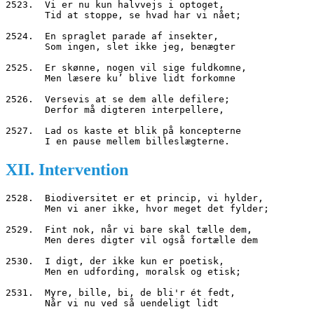
2523.  Vi er nu kun halvvejs i optoget,
       Tid at stoppe, se hvad har vi nået;
2524.  En spraglet parade af insekter,
       Som ingen, slet ikke jeg, benægter
2525.  Er skønne, nogen vil sige fuldkomne,
       Men læsere ku’ blive lidt forkomne
2526.  Versevis at se dem alle defilere;
       Derfor må digteren interpellere,
2527.  Lad os kaste et blik på koncepterne
       I en pause mellem billeslægterne.
XII. Intervention
2528.  Biodiversitet er et princip, vi hylder,
       Men vi aner ikke, hvor meget det fylder;
2529.  Fint nok, når vi bare skal tælle dem,
       Men deres digter vil også fortælle dem
2530.  I digt, der ikke kun er poetisk,
       Men en udfording, moralsk og etisk;
2531.  Myre, bille, bi, de bli'r ét fedt,
       Når vi nu ved så uendeligt lidt