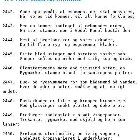
2442.  Gode spørgsmål, allesammen, der skal besvares,
       Når vores tid kommer, vil alt kunne forklares;
2443.  Men nu kommer indtoget af næbmundes orden,
       En stor stamme, men i Gødel Kanal består den
2444.  Mest af tægefamilier og vores cikader,
       Dertil flere ryg- og bugsvømmer-klader;
2445.  Bitte bladlustæger med piratens spidse næb,
       Fanger smålus og mider med stik, sug og dræb;
2446.  Blomstertægens mere end titusind arter, en
       Rygmærket stamme blandt forsamlingens parter;
2447.  Bug- og rygsvømmere ror som bådsmænd på vandet,
       Hvor de æder planter, småkræ og alt muligt 
andet;
2448.  Buskcikaden er lille og kroppen brunmeleret
       Med glasvinger smukt plettet og dekoreret.
2449.  Bredtæger indkapslet i blødt vingepanser,
       Trekantet rygmærke, med skjold og horn som 
lanser;
2450.  Frøtægens storfamilie, en ivrig veganer,
       Endeløst kropsvarieret i underklaner;