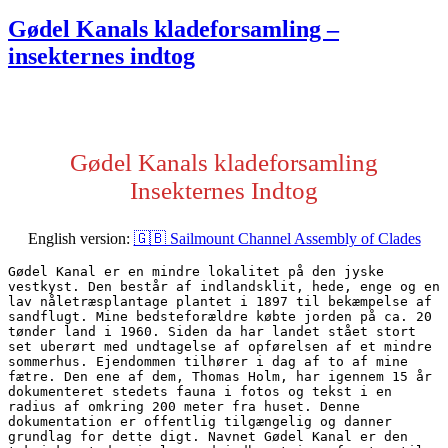
den
Gødel Kanals kladeforsamling –
insekternes indtog
Gødel Kanals kladeforsamling
Insekternes Indtog
English version:
🇬🇧 Sailmount Channel Assembly of Clades
Gødel Kanal er en mindre lokalitet på den jyske 
vestkyst. Den består af indlandsklit, hede, enge og en 
lav nåletræsplantage plantet i 1897 til bekæmpelse af 
sandflugt. Mine bedsteforældre købte jorden på ca. 20 
tønder land i 1960. Siden da har landet stået stort 
set uberørt med undtagelse af opførelsen af et mindre 
sommerhus. Ejendommen tilhører i dag af to af mine 
fætre. Den ene af dem, Thomas Holm, har igennem 15 år 
dokumenteret stedets fauna i fotos og tekst i en 
radius af omkring 200 meter fra huset. Denne 
dokumentation er offentlig tilgængelig og danner 
grundlag for dette digt. Navnet Gødel Kanal er den 