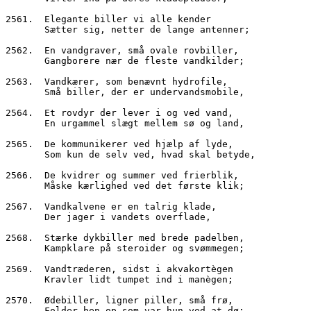
2561.  Elegante biller vi alle kender
       Sætter sig, netter de lange antenner;
2562.  En vandgraver, små ovale rovbiller,
       Gangborere nær de fleste vandkilder;
2563.  Vandkærer, som benævnt hydrofile,
       Små biller, der er undervandsmobile,
2564.  Et rovdyr der lever i og ved vand,
       En urgammel slægt mellem sø og land,
2565.  De kommunikerer ved hjælp af lyde,
       Som kun de selv ved, hvad skal betyde,
2566.  De kvidrer og summer ved frierblik,
       Måske kærlighed ved det første klik;
2567.  Vandkalvene er en talrig klade,
       Der jager i vandets overflade,
2568.  Stærke dykbiller med brede padelben,
       Kampklare på steroider og svømmegen;
2569.  Vandtræderen, sidst i akvakortègen
       Kravler lidt tumpet ind i manègen;
2570.  Ødebiller, ligner piller, små frø,
       Folder ben op som var hun ved at dø;