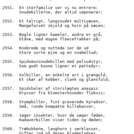
2551.  En storfamilie ser vi nu entrere:
       Snudebillerne, der altid imponerer;
2552.  Et talrigt, langsnudet multivæsen,
       Mangefarvet skjold og horn på næsen;
2553.  Nogle ligner kameler, andre er grå,
       Uldne, med mugne fleecefrakker på;
2554.  Knobrede og nuttede ser de ud
       Store sorte øjne og en snabeltud;
2555.  Spidsmussnudebillen med pelsudstyr,
       Som godt kunne ligner et pattedyr;
2556.  Solbiller, en enkelte art i grønguld,
       Et skær af kobber, slank og glansfuld;
2557.  Spidshaler af storslægten 
anaspis
       Drysser fra blomsterhoveder flokvis;
2558.  Stumpbiller, fint graverede kyradser,
       Små, runde kompakte billebasser,
2559.  Jager insekter, hvor de søger føden,
       Kadaverbillen viser tiden og døden;
2560.  Træbukkene, langhorn i særklasser,
       Vifter ind på deres kladepladser,