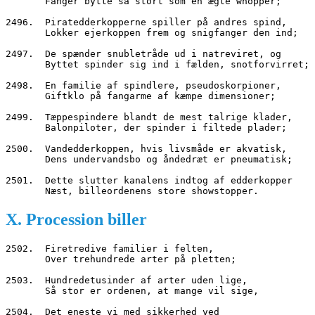
       Fanger bytte så stort som en ægte whopper;
2496.  Piratedderkopperne spiller på andres spind,
       Lokker ejerkoppen frem og snigfanger den ind;
2497.  De spænder snubletråde ud i natreviret, og
       Byttet spinder sig ind i fælden, snotforvirret;
2498.  En familie af spindlere, pseudoskorpioner,
       Giftklo på fangarme af kæmpe dimensioner;
2499.  Tæppespindere blandt de mest talrige klader,
       Balonpiloter, der spinder i filtede plader;
2500.  Vandedderkoppen, hvis livsmåde er akvatisk,
       Dens undervandsbo og åndedræt er pneumatisk;
2501.  Dette slutter kanalens indtog af edderkopper
       Næst, billeordenens store showstopper.
X. Procession biller
2502.  Firetredive familier i felten,
       Over trehundrede arter på pletten;
2503.  Hundredetusinder af arter uden lige,
       Så stor er ordenen, at mange vil sige,
2504.  Det eneste vi med sikkerhed ved