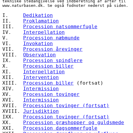
tekniske stedangivelse ved indberetning af arter til 
www.naturbasen.dk. Se også fodnoter nederst på siden.
I.     
Dedikation
II.    
Proklamation
III.   
Procession natsommerfugle
IV.    
Interpellation
V.     
Procession næbmunde
VI.    
Invokation
VII.   
Procession årevinger
VIII.  
Observation
IX.    
Procession spindlere
X.     
Procession biller
XI.    
Interpellation
XII.   
Intervention
XIII.  
Procession biller
 (fortsat)
XIV.   
Intermission
XV.    
Procession tovinger
XVI.   
Intermission
XVII.  
Procession tovinger (fortsat)
XVIII. 
Jurisdiktion
IXX.   
Procession tovinger (fortsat)
XX.    
Procession græshopper og guldsmede
XXI.   
Procession dagsommerfugle