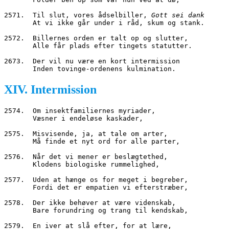
2571.  Til slut, vores ådselbiller, 
Gott sei dank
       At vi ikke går under i råd, skum og stank.
2572.  Billernes orden er talt op og slutter,
       Alle får plads efter tingets statutter.
2673.  Der vil nu være en kort intermission
       Inden tovinge
-
ordenens kulmination.
XIV. Intermission
2574.  Om insektfamiliernes myriader,
       Væsner i endeløse kaskader,
2575.  Misvisende, ja, at tale om arter,
       Må finde et nyt ord for alle parter,
2576.  Når det vi mener er beslægtethed,
       Klodens biologiske rummelighed,
2577.  Uden at hænge os for meget i begreber,
       Fordi det er empatien vi efterstræber,
2578.  Der ikke behøver at være videnskab,
       Bare forundring og trang til kendskab,
2579.  En iver at slå efter, for at lære,