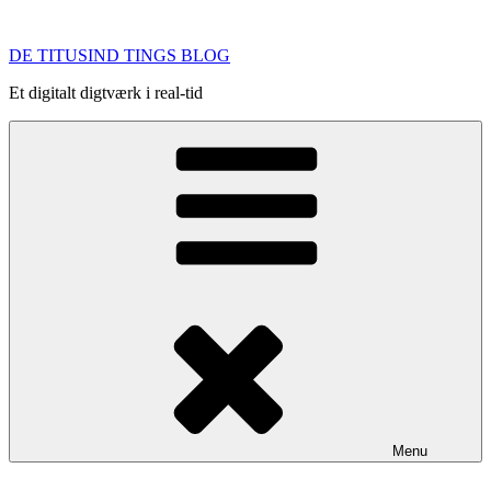
Videre
til
DE TITUSIND TINGS BLOG
indhold
Et digitalt digtværk i real-tid
Menu