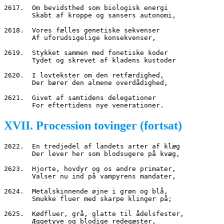
2617.  Om bevidsthed som biologisk energi
       Skabt af kroppe og sansers autonomi,
2618.  Vores fælles genetiske sekvenser
       Af uforudsigelige konsekvenser,
2619.  Stykket sammen med fonetiske koder
       Tydet og skrevet af kladens kustoder
2620.  I lovtekster om den retfærdighed,
       Der bærer den almene overdådighed,
2621.  Givet af samtidens delegationer
       For eftertidens nye venerationer.
XVII. Procession tovinger (fortsat)
2622.  En tredjedel af landets arter af klæg
       Der lever her som blodsugere på kvæg,
2623.  Hjorte, hovdyr og os andre primater,
       Valser nu ind på vampyrens mandater,
2624.  Metalskinnende øjne i grøn og blå,
       Smukke fluer med skarpe klinger på;
2625.  Kødfluer, grå, glatte til ådelsfester,
       Æggetyve og blodige redegæster,