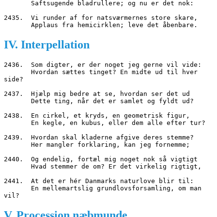
       Saftsugende bladrullere; og nu er det nok:
2435.  Vi runder af for natsværmernes store skare,
       Applaus fra hemicirklen; leve det åbenbare.
IV. Interpellation
2436.  Som digter, er der noget jeg gerne vil vide:
       Hvordan sættes tinget? En midte ud til hver 
side?
2437.  Hjælp mig bedre at se, hvordan ser det ud
       Dette ting, når det er samlet og fyldt ud?
2438.  En cirkel, et kryds, en geometrisk figur,
       En kegle, en kubus, eller dem alle efter tur?
2439.  Hvordan skal kladerne afgive deres stemme?
       Her mangler forklaring, kan jeg fornemme;
2440.  Og endelig, fortæl mig noget nok så vigtigt
       Hvad stemmer de om? Er det virkelig rigtigt,
2441.  At det er hér Danmarks naturlove blir til:
       En mellemartslig grundlovsforsamling, om man 
vil?
V. Procession næbmunde