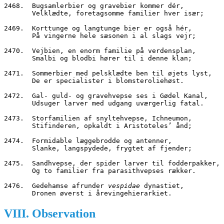
2468.  Bugsamlerbier og gravebier kommer dér,
       Velklædte, foretagsomme familier hver især;
2469.  Korttunge og langtunge bier er også hér,
       På vingerne hele sæsonen i al slags vejr;
2470.  Vejbien, en enorm familie på verdensplan,
       Smalbi og blodbi hører til i denne klan;
2471.  Sommerbier med pelsklædte ben til øjets lyst,
       De er specialister i blomsteroliehøst.
2472.  Gal- guld- og gravehvepse ses i Gødel Kanal,
       Udsuger larver med udgang uværgerlig fatal.
2473.  Storfamilien af snyltehvepse, Ichneumon,
       Stifinderen, opkaldt i Aristoteles’ ånd;
2474.  Formidable læggebrodde og antenner,
       Slanke, langspydede, frygtet af fjender;
2475.  Sandhvepse, der spider larver til fodderpakker,
       Og to familier fra parasithvepses rækker.
2476.  Gedehamse afrunder 
vespidae
 dynastiet,
       Dronen øverst i årevingehierarkiet.
VIII. Observation