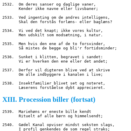
2532.  Om deres sanser og daglige vaner,
       Kender ikke navne eller livsbaner;
2533.  Ved ingenting om de andres intelligens,
       Skal den forstås forlæns- eller baglæns?
2534.  Vi ved det knapt; ikke vores kultur,
       Men udskilt som modsætning, i natur.
2535.  Men hvis den ene af de to forsvinder,
       Så mistes de begge og bli'r fortidsminder;
2536.  Sunket i klitten, begravet i sandet:
       Vi er hverken den ene eller det andet;
2537.  Derfor vil digteren blive ved at skrive
       Om alle indbyggere i kanalen i live;
2538.  Insektfamilier blivet set og noteret,
       Læserens forståelse dybt apprecieret.
XIII. Procession biller (fortsat)
2539.  Mariehøns er eneste bille kendt
       Rituelt af alle børn og himmelsendt;
2540.  Gødel Kanal opviser mindst seksten slags,
       I profil genkendes de som regel straks;