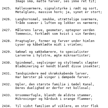
       Imago små, matte farver, ses ikke ret tit;
2425.  Køllesværmere, signalstyrke i rødt og sort,
       Metalglans, massive horn; ja, synet er stort;
2426.  Langhornsmøl, smukke, utrættelige sværmere,
       Tråde svæver i luften og lokker os nærmere;
2427.  Målerens larve, geometer, optegner verden
       Tommevis, forklædt som kvist i sin færden;
2428.  Pragtugler, former og farver under himlen
       Lyser op kåbeklædte midt i vrimlen;
2429.  Sækmøl og sækkebærere, to specialister
       Larverne i hylstre, ægte mikroartister;
2430.  Spindemøl, seglvinger og styltemøls slægter
       Bladminering er kendt blandt disse insekter;
2431.  Tandspindere med skrækskabende larver,
       Har børster på vinger i dæmpede farver.
2432.  Ugler, den største familie i Gødel Kanal,
       Deres duelighed er derfor ret kollosal;
2433.  Ursommerfugle, blandt de ældste stammer,
       Mikrovinger og hårdusk i orange flammer;
2434.  Til sidst familien af viklere, en stor flok