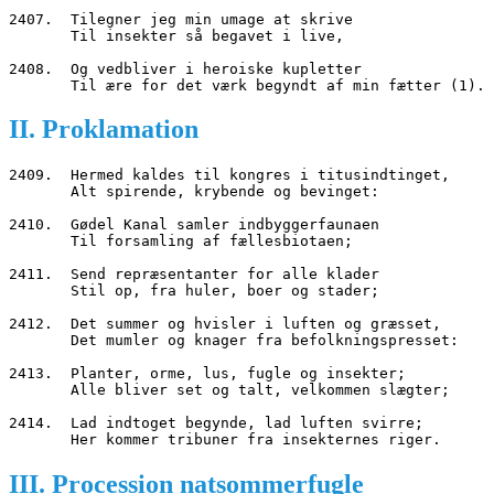
2407.  Tilegner jeg min umage at skrive
       Til insekter så begavet i live,
2408.  Og vedbliver i heroiske kupletter
       Til ære for det værk begyndt af min fætter (1).
II. Proklamation
2409.  Hermed kaldes til kongres i titusindtinget,
       Alt spirende, krybende og bevinget:
2410.  Gødel Kanal samler indbyggerfaunaen
       Til forsamling af fællesbiotaen;
2411.  Send repræsentanter for alle klader
       Stil op, fra huler, boer og stader;
2412.  Det summer og hvisler i luften og græsset,
       Det mumler og knager fra befolkningspresset:
2413.  Planter, orme, lus, fugle og insekter;
       Alle bliver set og talt, velkommen slægter;
2414.  Lad indtoget begynde, lad luften svirre;
       Her kommer tribuner fra insekternes riger.
III. Procession natsommerfugle