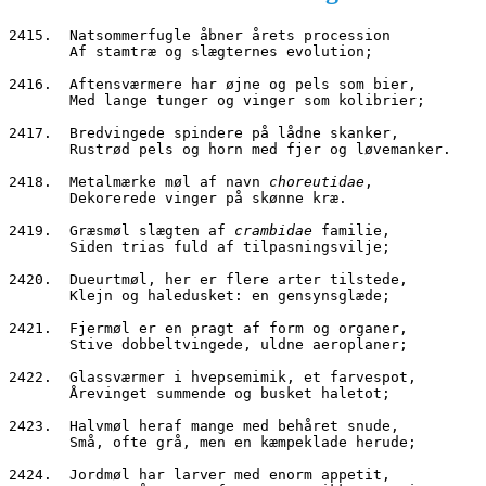
2415.  Natsommerfugle åbner årets procession
       Af stamtræ og slægternes evolution;
2416.  Aftensværmere har øjne og pels som bier,
       Med lange tunger og vinger som kolibrier;
2417.  Bredvingede spindere på lådne skanker,
       Rustrød pels og horn med fjer og løvemanker.
2418.  Metalmærke møl af navn 
choreutidae
,
       Dekorerede vinger på skønne kræ.
2419.  Græsmøl slægten af 
crambidae
 familie,
       Siden trias fuld af tilpasningsvilje;
2420.  Dueurtmøl, her er flere arter tilstede,
       Klejn og haledusket: en gensynsglæde;
2421.  Fjermøl er en pragt af form og organer,
       Stive dobbeltvingede, uldne aeroplaner;
2422.  Glassværmer i hvepsemimik, et farvespot,
       Årevinget summende og busket haletot;
2423.  Halvmøl heraf mange med behåret snude,
       Små, ofte grå, men en kæmpeklade herude;
2424.  Jordmøl har larver med enorm appetit,