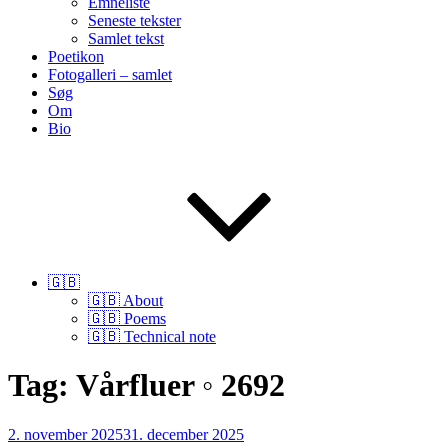
Emneliste
Seneste tekster
Samlet tekst
Poetikon
Fotogalleri – samlet
Søg
Om
Bio
🇬🇧
🇬🇧 About
🇬🇧 Poems
🇬🇧 Technical note
Tag:
Vårfluer ◦ 2692
Udgivet
2. november 2025
31. december 2025