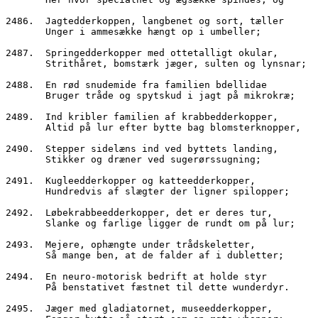
2486.  Jagtedderkoppen, langbenet og sort, tæller
       Unger i ammesække hængt op i umbeller;
2487.  Springedderkopper med ottetalligt okular,
       Strithåret, bomstærk jæger, sulten og lynsnar;
2488.  En rød snudemide fra familien bdellidae
       Bruger tråde og spytskud i jagt på mikrokræ;
2489.  Ind kribler familien af krabbedderkopper,
       Altid på lur efter bytte bag blomsterknopper,
2490.  Stepper sidelæns ind ved byttets landing,
       Stikker og dræner ved sugerørssugning;
2491.  Kugleedderkopper og katteedderkopper,
       Hundredvis af slægter der ligner spilopper;
2492.  Løbekrabbeedderkopper, det er deres tur,
       Slanke og farlige ligger de rundt om på lur;
2493.  Mejere, ophængte under trådskeletter,
       Så mange ben, at de falder af i dubletter;
2494.  En neuro-motorisk bedrift at holde styr
       På benstativet fæstnet til dette wunderdyr.
2495.  Jæger med gladiatornet, museedderkopper,