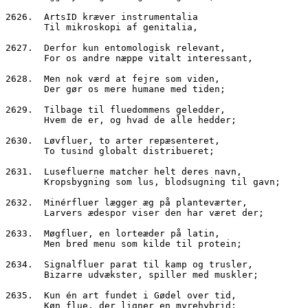
2626.  ArtsID kræver instrumentalia
       Til mikroskopi af genitalia,
2627.  Derfor kun entomologisk relevant,
       For os andre næppe vitalt interessant,
2628.  Men nok værd at fejre som viden,
       Der gør os mere humane med tiden;
2629.  Tilbage til fluedommens geledder,
       Hvem de er, og hvad de alle hedder;
2630.  Løvfluer, to arter repæsenteret,
       To tusind globalt distribueret;
2631.  Lusefluerne matcher helt deres navn,
       Kropsbygning som lus, blodsugning til gavn;
2632.  Minérfluer lægger æg på planteværter,
       Larvers ædespor viser den har været der;
2633.  Møgfluer, en lorteæder på latin,
       Men bred menu som kilde til protein;
2634.  Signalfluer parat til kamp og trusler,
       Bizarre udvækster, spiller med muskler;
2635.  Kun én art fundet i Gødel over tid,
       Køn flue, der ligner en myrehybrid;