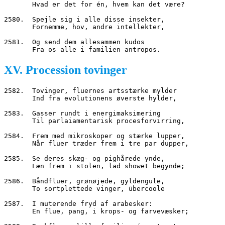
       Hvad er det for én, hvem kan det være?
2580.  Spejle sig i alle disse insekter,
       Fornemme, hov, andre intellekter,
2581.  Og send dem allesammen kudos
       Fra os alle i familien antropos.
XV. Procession tovinger
2582.  Tovinger, fluernes artsstærke mylder
       Ind fra evolutionens øverste hylder,
2583.  Gasser rundt i energimaksimering
       Til parlaiamentarisk procesforvirring,
2584.  Frem med mikroskoper og stærke lupper,
       Når fluer træder frem i tre par dupper,
2585.  Se deres skæg- og pighårede ynde,
       Læn frem i stolen, lad showet begynde;
2586.  Båndfluer, grønøjede, gyldengule,
       To sortplettede vinger, übercoole
2587.  I muterende fryd af arabesker:
       En flue, pang, i krops- og farvevæsker;