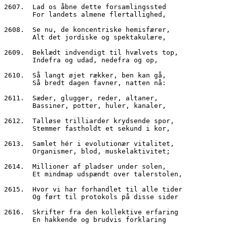
2607.  Lad os åbne dette forsamlingssted
       For landets almene flertallighed,
2608.  Se nu, de koncentriske hemisfærer,
       Alt det jordiske og spektakulære,
2609.  Beklædt indvendigt til hvælvets top,
       Indefra og udad, nedefra og op,
2610.  Så langt øjet rækker, ben kan gå,
       Så bredt dagen favner, natten nå:
2611.  Sæder, glugger, reder, altaner,
       Bassiner, potter, huler, kanaler,
2612.  Talløse trilliarder krydsende spor,
       Stemmer fastholdt et sekund i kor,
2613.  Samlet hér i evolutionær vitalitet,
       Organismer, blod, muskelaktivitet;
2614.  Millioner af pladser under solen,
       Et mindmap udspændt over talerstolen,
2615.  Hvor vi har forhandlet til alle tider
       Og ført til protokols på disse sider
2616.  Skrifter fra den kollektive erfaring
       En hakkende og brudvis forklaring