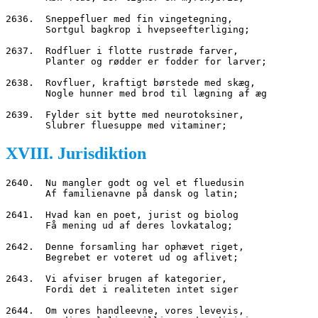
2636.  Sneppefluer med fin vingetegning,
       Sortgul bagkrop i hvepseefterliging;
2637.  Rodfluer i flotte rustrøde farver,
       Planter og rødder er fodder for larver;
2638.  Rovfluer, kraftigt børstede med skæg,
       Nogle hunner med brod til lægning af æg
2639.  Fylder sit bytte med neurotoksiner,
       Slubrer fluesuppe med vitaminer;
XVIII. Jurisdiktion
2640.  Nu mangler godt og vel et fluedusin
       Af familienavne på dansk og latin;
2641.  Hvad kan en poet, jurist og biolog
       Få mening ud af deres lovkatalog;
2642.  Denne forsamling har ophævet riget,
       Begrebet er voteret ud og aflivet;
2643.  Vi afviser brugen af kategorier,
       Fordi det i realiteten intet siger
2644.  Om vores handleevne, vores levevis,