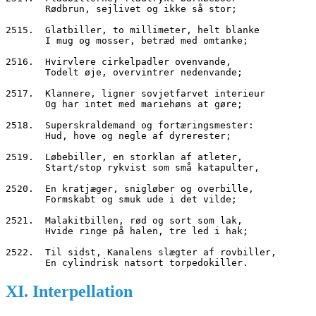
       Rødbrun, sejlivet og ikke så stor;
2515.  Glatbiller, to millimeter, helt blanke
       I mug og mosser, betræd med omtanke;
2516.  Hvirvlere cirkelpadler ovenvande,
       Todelt øje, overvintrer nedenvande;
2517.  Klannere, ligner sovjetfarvet interieur
       Og har intet med mariehøns at gøre;
2518.  Superskraldemand og fortæringsmester:
       Hud, hove og negle af dyrerester;
2519.  Løbebiller, en storklan af atleter,
       Start/stop rykvist som små katapulter,
2520.  En kratjæger, snigløber og overbille,
       Formskabt og smuk ude i det vilde;
2521.  Malakitbillen, rød og sort som lak,
       Hvide ringe på halen, tre led i hak;
2522.  Til sidst, Kanalens slægter af rovbiller,
       En cylindrisk natsort torpedokiller.
XI. Interpellation