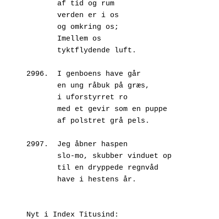
       af tid og rum
       verden er i os
       og omkring os;
       Imellem os
       tyktflydende luft.
2996.  I genboens have går
       en ung råbuk på græs,
       i uforstyrret ro
       med et gevir som en puppe
       af polstret grå pels.
2997.  Jeg åbner haspen
       slo-mo, skubber vinduet op
       til en dryppede regnvåd 
       have i hestens år.
Nyt i Index Titusind: