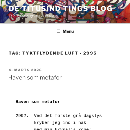
Videre
DE TITUSIND TINGS BLOG
til
Et digitalt digtværk i real-tid
indhold
Menu
TAG:
TYKTFLYDENDE LUFT ◦ 2995
UDGIVET
4. MARTS 2026
DEN
Haven som metafor
Haven som metafor
2992.  Ved det første grå dagslys
       kryber jeg ind i hak
       med min krysalis kone;