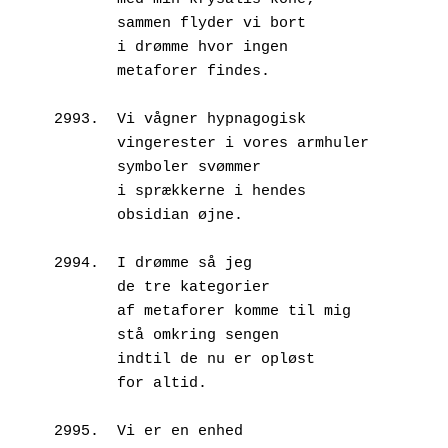
       sammen flyder vi bort
       i drømme hvor ingen
       metaforer findes.
2993.  Vi vågner hypnagogisk
       vingerester i vores armhuler
       symboler svømmer
       i sprækkerne i hendes
       obsidian øjne.
2994.  I drømme så jeg
       de tre kategorier
       af metaforer komme til mig
       stå omkring sengen
       indtil de nu er opløst
       for altid.
2995.  Vi er en enhed