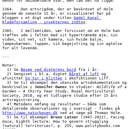
behov for umiddelbare svar, men lad det nu ligge. 
2364.   Den artsrigdom, der er beskrevet af Holm 
gennem de seneste 15 år, er visualiseret her på 
bloggen i et digt under titlen 
Gødel Kanal 
Kladeforsamling - insekternes indtog
. 
2365.   I mellemtiden, vær forvisset om at Holm kan 
træffes ude i felten med sit hypertrænede øje, sin 
viden, sit net, sit kamera, sin hvide balje, 
lampeskærmen, luppen, sin begejstring og sin agtelse 
for alt levende. 
---
Noter:
  1) Se 
Besøg ved digterens bord
 fra i år.
  2) Gengivet i bl.a. digtet 
Båret af luft
 og 
afsnittet 
En tur i klitten
 i økofiktionen Liff.
  3) Se til eksempel den ikoniske artsdokumentation og 
beskrivelse i 
Jennifer Owens
 to studier: 
Wildlife of a 
Garden – A thirty Year Study
, Royal Horticultural 
Society, 2010, og et tidligere studie efter 15 års 
artsregistrering. 
  4) Metodens omfang og resultater – både som 
detaljerede observationer og i oversigt - findes på 
http://www.naturbasen.dk
 ved at søge på Thomas Holm.
  5) Se til eksempel 
Bruno Latour
 (1947-2022), 
Facing 
Gaia
, Eighth lecture: How to govern struggling 
(natural) territories?, p. 255, www.politybooks.com 