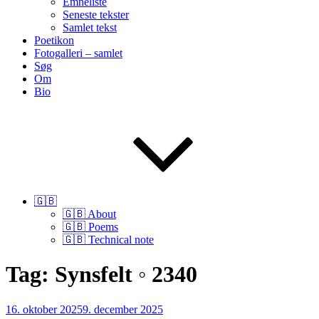
Emneliste
Seneste tekster
Samlet tekst
Poetikon
Fotogalleri – samlet
Søg
Om
Bio
🇬🇧
🇬🇧 About
🇬🇧 Poems
🇬🇧 Technical note
Tag:
Synsfelt ◦ 2340
Udgivet
16. oktober 2025
9. december 2025