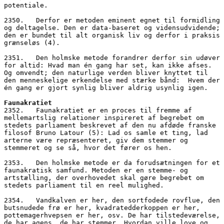
potentiale. 
2350.   Derfor er metoden eminent egnet til formidling 
og deltagelse. Den er data-baseret og vidensudvidende; 
den er bundet til alt organisk liv og derfor i praksis 
grænseløs (4).
2351.   Den holmske metode forandrer derfor sin udøver 
for altid: Hvad man én gang har set, kan ikke afses. 
Og omvendt; den naturlige verden bliver knyttet til 
den menneskelige erkendelse med stærke bånd:  Hvem der 
én gang er gjort synlig bliver aldrig usynlig igen.
Faunakratiet
2352.   Faunakratiet er en proces til fremme af 
mellemartslig relationer inspireret af begrebet om 
stedets parliament beskrevet af den nu afdøde franske 
filosof Bruno Latour (5): Lad os samle et ting, lad 
arterne være repræsenteret, giv dem stemmer og 
stemmeret og se så, hvor det fører os hen.
2353.   Den holmske metode er da forudsætningen for et 
faunakratisk samfund. Metoden er en stemme- og 
artstælling, der overhovedet skal gøre begrebet om 
stedets parliament til en reel mulighed.
2354.   Vandkalven er her, den sortfodede rovflue, den 
butsnudede frø er her, kvadratedderkoppen er her, 
pottemagerhvepsen er her, osv. De har tilstedeværelse, 
de har agens, de har stemmer. Hvordan ville love og 