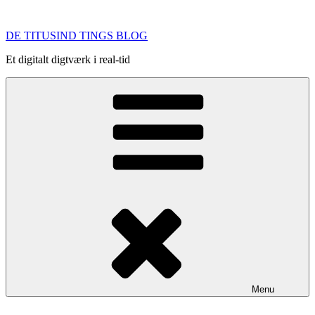
Videre
til
DE TITUSIND TINGS BLOG
indhold
Et digitalt digtværk i real-tid
Menu