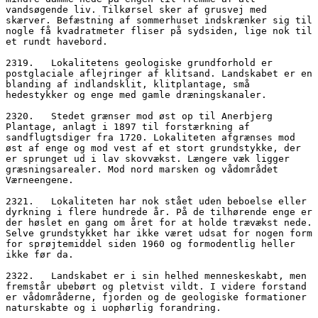
vandsøgende liv. Tilkørsel sker af grusvej med 
skærver. Befæstning af sommerhuset indskrænker sig til 
nogle få kvadratmeter fliser på sydsiden, lige nok til 
et rundt havebord.
2319.   Lokalitetens geologiske grundforhold er 
postglaciale aflejringer af klitsand. Landskabet er en 
blanding af indlandsklit, klitplantage, små 
hedestykker og enge med gamle dræningskanaler.
2320.   Stedet grænser mod øst op til Anerbjerg 
Plantage, anlagt i 1897 til forstærkning af 
sandflugtsdiger fra 1720. Lokaliteten afgrænses mod 
øst af enge og mod vest af et stort grundstykke, der 
er sprunget ud i lav skovvækst. Længere væk ligger 
græsningsarealer. Mod nord marsken og vådområdet 
Værneengene.
2321.   Lokaliteten har nok stået uden beboelse eller 
dyrkning i flere hundrede år. På de tilhørende enge er 
der høslet en gang om året for at holde trævækst nede. 
Selve grundstykket har ikke været udsat for nogen form 
for sprøjtemiddel siden 1960 og formodentlig heller 
ikke før da. 
2322.   Landskabet er i sin helhed menneskeskabt, men 
fremstår ubebørt og pletvist vildt. I videre forstand 
er vådområderne, fjorden og de geologiske formationer 
naturskabte og i uophørlig forandring.