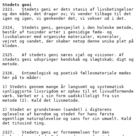
Stedets geni
2323.   Stedets geni er dets stasis af livsbetingelser 
og den måde, det drager os; Vi vender tilbage til det 
igen og igen, vi genkender det, vi vokser ud i det.
2324.   Stedets geni, genspejlet i den holmske metode, 
består af tusinder arter i gensidige føde- og 
livsbalancer med organiske materialer, mineraler, 
vejret og vandet, der skaber netop denne unika plet på 
kloden.
2325.   Af stedets geni næres sjæl og visioner. Af 
stedets geni udspringer kendskab og slægtskab; digt og 
metode.
2326.   Entomologisk og poetisk fællesmateriale mødes 
hér på to måder: 
1) Stedets gennem mange år langsomt og systematisk 
synliggjorte livsrigdom er ophav til et livsudformende 
værk. Værket er i sin form uadskilleligt fra sin 
metode (2). Kald det livsmetode.
2) Stedet er grundstenen (sandet) i digterens 
oplevelse af barndom og stedet for hans første 
egentlige naturoplevelse og sans for sin umwelt. Kald 
det titusind ting.
2327.   Stedets geni er fornemmelsen for den 