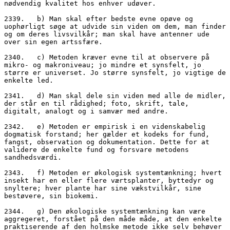
nødvendig kvalitet hos enhver udøver.
2339.   b) Man skal efter bedste evne opøve og 
uophørligt søge at udvide sin viden om dem, man finder 
og om deres livsvilkår; man skal have antenner ude 
over sin egen artssfære.
2340.   c) Metoden kræver evne til at observere på 
mikro- og makroniveau; jo mindre et synsfelt, jo 
større er universet. Jo større synsfelt, jo vigtige de 
enkelte led.
2341.   d) Man skal dele sin viden med alle de midler, 
der står en til rådighed; foto, skrift, tale, 
digitalt, analogt og i samvær med andre. 
2342.   e) Metoden er empirisk i en videnskabelig 
dogmatisk forstand; her gælder et kodeks for fund, 
fangst, observation og dokumentation. Dette for at 
validere de enkelte fund og forsvare metodens 
sandhedsværdi.
2343.   f) Metoden er økologisk systemtænkning; hvert 
insekt har en eller flere værtsplanter, byttedyr og 
snyltere; hver plante har sine vækstvilkår, sine 
bestøvere, sin biokemi. 
2344.   g) Den økologiske systemtænkning kan være 
aggregeret, forstået på den måde måde, at den enkelte 
praktiserende af den holmske metode ikke selv behøver 