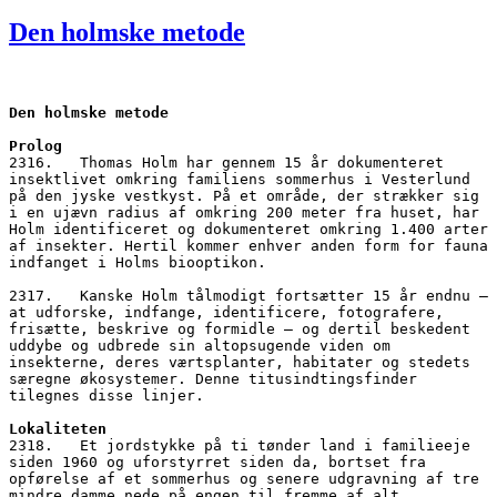
den
Den holmske metode
Den holmske metode
Prolog
2316.   Thomas Holm har gennem 15 år dokumenteret 
insektlivet omkring familiens sommerhus i Vesterlund 
på den jyske vestkyst. På et område, der strækker sig 
i en ujævn radius af omkring 200 meter fra huset, har 
Holm identificeret og dokumenteret omkring 1.400 arter 
af insekter. Hertil kommer enhver anden form for fauna 
indfanget i Holms biooptikon.
2317.   Kanske Holm tålmodigt fortsætter 15 år endnu – 
at udforske, indfange, identificere, fotografere, 
frisætte, beskrive og formidle – og dertil beskedent 
uddybe og udbrede sin altopsugende viden om 
insekterne, deres værtsplanter, habitater og stedets 
særegne økosystemer. Denne titusindtingsfinder 
tilegnes disse linjer.
Lokaliteten
2318.   Et jordstykke på ti tønder land i familieeje 
siden 1960 og uforstyrret siden da, bortset fra 
opførelse af et sommerhus og senere udgravning af tre 
mindre damme nede på engen til fremme af alt 