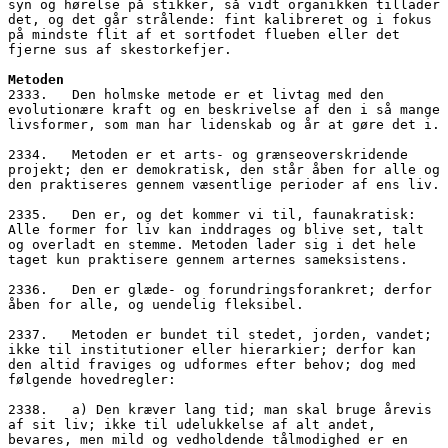
syn og hørelse på stikker, så vidt organikken tillader 
det, og det går strålende: fint kalibreret og i fokus 
på mindste flit af et sortfodet flueben eller det 
fjerne sus af skestorkefjer.
Metoden
2333.   Den holmske metode er et livtag med den 
evolutionære kraft og en beskrivelse af den i så mange 
livsformer, som man har lidenskab og år at gøre det i.
2334.   Metoden er et arts- og grænseoverskridende 
projekt; den er demokratisk, den står åben for alle og 
den praktiseres gennem væsentlige perioder af ens liv.
2335.   Den er, og det kommer vi til, faunakratisk: 
Alle former for liv kan inddrages og blive set, talt 
og overladt en stemme. Metoden lader sig i det hele 
taget kun praktisere gennem arternes sameksistens.
2336.   Den er glæde- og forundringsforankret; derfor 
åben for alle, og uendelig fleksibel.
2337.   Metoden er bundet til stedet, jorden, vandet; 
ikke til institutioner eller hierarkier; derfor kan 
den altid fraviges og udformes efter behov; dog med 
følgende hovedregler:
2338.   a) Den kræver lang tid; man skal bruge årevis 
af sit liv; ikke til udelukkelse af alt andet, 
bevares, men mild og vedholdende tålmodighed er en 