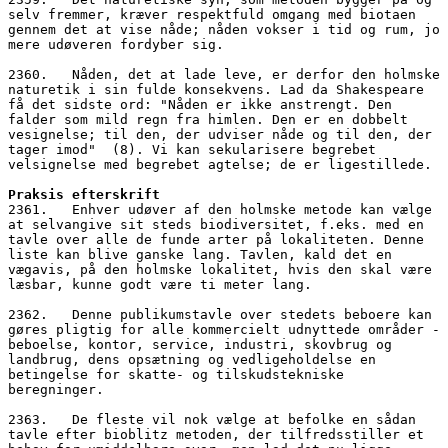
selv fremmer, kræver respektfuld omgang med biotaen 
gennem det at vise nåde; nåden vokser i tid og rum, jo 
mere udøveren fordyber sig. 
2360.   Nåden, det at lade leve, er derfor den holmske 
naturetik i sin fulde konsekvens. Lad da Shakespeare 
få det sidste ord: "Nåden er ikke anstrengt. Den 
falder som mild regn fra himlen. Den er en dobbelt 
vesignelse; til den, der udviser nåde og til den, der 
tager imod"  (8). Vi kan sekularisere begrebet 
velsignelse med begrebet agtelse; de er ligestillede.
Praksis efterskrift
2361.   Enhver udøver af den holmske metode kan vælge 
at selvangive sit steds biodiversitet, f.eks. med en 
tavle over alle de funde arter på lokaliteten. Denne 
liste kan blive ganske lang. Tavlen, kald det en 
vægavis, på den holmske lokalitet, hvis den skal være 
læsbar, kunne godt være ti meter lang. 
2362.   Denne publikumstavle over stedets beboere kan 
gøres pligtig for alle kommercielt udnyttede områder - 
beboelse, kontor, service, industri, skovbrug og 
landbrug, dens opsætning og vedligeholdelse en 
betingelse for skatte- og tilskudstekniske 
beregninger. 
2363.   De fleste vil nok vælge at befolke en sådan 
tavle efter bioblitz metoden, der tilfredsstiller et 