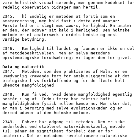
være holistisk visualiserende, men gennem kodekset for 
redelig observation bidrager man hertil.
2345.   h) Endelig er metoden at forstå som en 
amatørgerning, men hold fast i dette ord amatør: 
Første led er i slægt med 
amore
, kærlighed. En amatør 
er den, der udøver sit kald i kærlighed. Den holmske 
metode er et amatørværk i ordets bedste og mest 
værdige betydning. 
2346.   Kærlighed til landet og faunaen er ikke en del 
af metodebeskrivelsen, men er selve metodens 
epistemologiske forudsætning; vi tager den for givet.
Data og naturetik
2347.   Metoden, som den praktiseres af Holm, er en 
usædvanlig krævende form for anskueliggørelse af det 
biologiske livs forbløffende og for de fleste helt 
ukendte mangfoldighed. 
2348.   Kun få ved, hvad denne mangfoldighed egentlig 
består i og af. Endnu færre har faktisk haft 
mangfoldigheden fysisk mellem hænderne. Men sker det, 
er man i berøring med selve evolutionskæden og er 
dermed udøver af den holmske metode. 
2349.   Enhver har adgang til metoden. Den er ikke 
anderledes end etableret naturvidenskabelig metode 
(3), pånær én signifikant forskel: den er for 
amatører. Det er metodens revolutionære naturetiske 