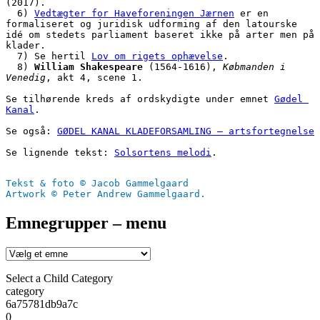
(2017).
  6) 
Vedtægter for Haveforeningen Jærnen
 er en 
formaliseret og juridisk udforming af den latourske 
idé om stedets parliament baseret ikke på arter men på 
klader. 
  7) Se hertil 
Lov om rigets ophævelse
.
  8) 
William Shakespeare
 (1564-1616), 
Købmanden i 
Venedig
, akt 4, scene 1.
Se tilhørende kreds af ordskydigte under emnet 
Gødel 
Kanal
.
Se også: 
GØDEL KANAL KLADEFORSAMLING – artsfortegnelse
Se lignende tekst: 
Solsortens melodi
.
Tekst & foto © Jacob Gammelgaard
Artwork © Peter Andrew Gammelgaard.
Emnegrupper – menu
Select a Child Category
category
6a75781db9a7c
0