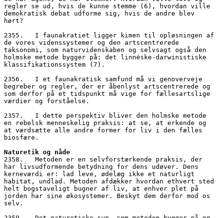
regler se ud, hvis de kunne stemme (6), hvordan ville 
demokratisk debat udforme sig, hvis de andre blev 
hørt?
2355.   I faunakratiet ligger kimen til opløsningen af 
de vores videnssystemer og den artscentrerede 
taksonomi, som naturvidenskaben og selvsagt også den 
holmske metode bygger på: det linnéske-darwinistiske 
klassifikationssystem (7). 
2356.   I et faunakratisk samfund må vi genoverveje 
begreber og regler, der er åbenlyst artscentrerede og 
som derfor på et tidspunkt må vige for fællesartslige 
værdier og forståelse. 
2357.   I dette perspektiv bliver den holmske metode 
en rebelsk menneskelig praksis: at se, at erkende og 
at værdsætte alle andre former for liv i den fælles 
biosfære.
Naturetik og nåde
2358.   Metoden er en selvforstærkende praksis, der 
har livsudformende betydning for dens udøver. Dens 
kerneværdi er: lad leve, ødelæg ikke et naturligt 
habitat, undlad. Metoden afdækker hvordan ethvert sted 
helt bogstaveligt bugner af liv, at enhver plet på 
jorden har sine økosystemer. Beskyt dem derfor mod os 
selv. 
2359.   Det naturetiske syn, som metoden bygger på og 