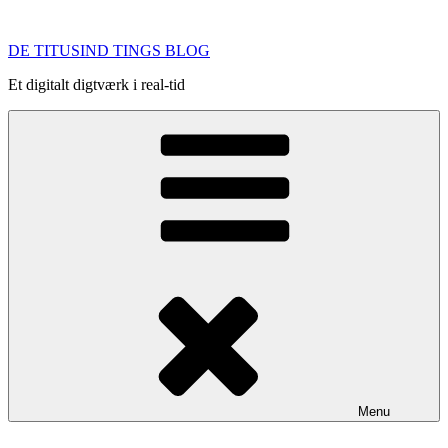
Videre
til
DE TITUSIND TINGS BLOG
indhold
Et digitalt digtværk i real-tid
Menu