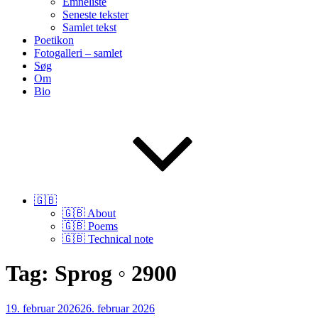
Emneliste
Seneste tekster
Samlet tekst
Poetikon
Fotogalleri – samlet
Søg
Om
Bio
🇬🇧
🇬🇧 About
🇬🇧 Poems
🇬🇧 Technical note
Tag:
Sprog ◦ 2900
Udgivet
19. februar 2026
26. februar 2026