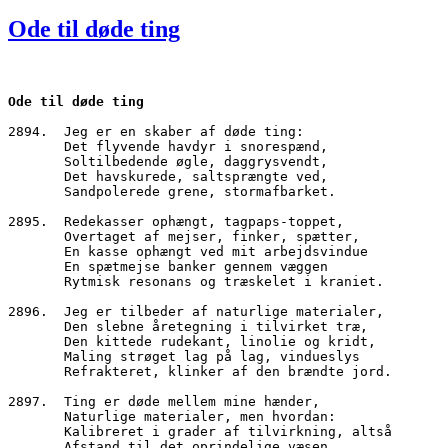
den
Ode til døde ting
Ode til døde ting
2894.  Jeg er en skaber af døde ting:
       Det flyvende havdyr i snorespænd,
       Soltilbedende øgle, daggrysvendt,
       Det havskurede, saltsprængte ved,
       Sandpolerede grene, stormafbarket.
2895.  Redekasser ophængt, tagpaps-toppet,
       Overtaget af mejser, finker, spætter,
       En kasse ophængt ved mit arbejdsvindue
       En spætmejse banker gennem væggen
       Rytmisk resonans og træskelet i kraniet.
2896.  Jeg er tilbeder af naturlige materialer,
       Den slebne åretegning i tilvirket træ,
       Den kittede rudekant, linolie og kridt,
       Maling strøget lag på lag, vindueslys
       Refrakteret, klinker af den brændte jord.
2897.  Ting er døde mellem mine hænder,
       Naturlige materialer, men hvordan:
       Kalibreret i grader af tilvirkning, altså
       Afstand til det oprindelige væsen,