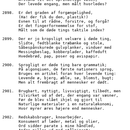
       Der levede engang, men målt hvorledes?
2898.  Er det graden af forgængelighed,
       (Ha! der fik du den, plastik!)
       Evnen til at rådne, forvitre, og forgå?
       Er det fingerfornemmelse for stof,
       Målt som de døde tings taktile index?
2899.  Der er jo kropsligt velvære i døde ting,
       Slidte, fedtblanke træbænke og stole,
       Såbespånskurede gulvplanker, vinduer med
       Messingbeslag, kobberplader, kaffeduft
       Hvedebrød, pap, poser og avispapir.
2900.  Sprogligt er døde ting bare grammatik;
       På algonqiuen, de første nationers sprog,
       Bruges en artikel foran hver levende ting:
       Levende ø, bjerg, æble, sø, blomst, bugt;
       Men alt frembragt af mennesker er dødt.
2901.  Brugbart, nyttigt, livsvigtigt, tilbedt, men
       Tilvirket ud af det, der engang var væsner,
       Før de blev slået ihjel og gjort til
       Naturlige materialer i en naturaløkonomi,
       Hvor myrer æres højere end mennesker.
2902.  Redskabsbruger, knoarbejder,
       Konsument af læder, metal og olier, 
       Ord sidder parate i mine håndled,