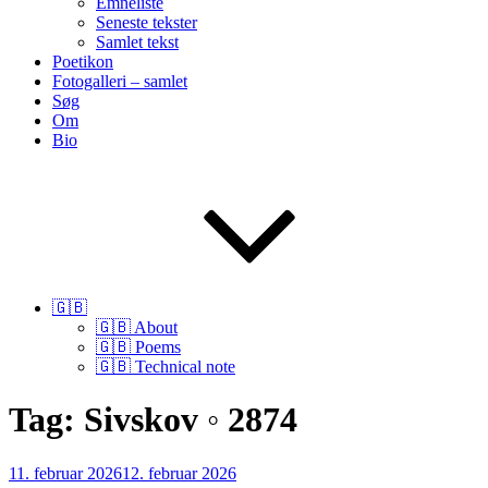
Emneliste
Seneste tekster
Samlet tekst
Poetikon
Fotogalleri – samlet
Søg
Om
Bio
🇬🇧
🇬🇧 About
🇬🇧 Poems
🇬🇧 Technical note
Tag:
Sivskov ◦ 2874
Udgivet
11. februar 2026
12. februar 2026