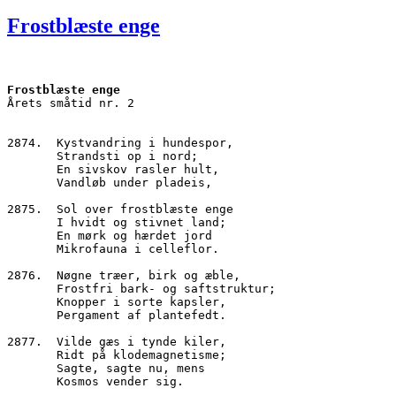
den
Frostblæste enge
Frostblæste enge
Årets småtid nr. 2
2874.  Kystvandring i hundespor,
       Strandsti op i nord;
       En sivskov rasler hult,
       Vandløb under pladeis,
2875.  Sol over frostblæste enge
       I hvidt og stivnet land;
       En mørk og hærdet jord
       Mikrofauna i celleflor.
2876.  Nøgne træer, birk og æble,
       Frostfri bark- og saftstruktur;
       Knopper i sorte kapsler,
       Pergament af plantefedt.
2877.  Vilde gæs i tynde kiler,
       Ridt på klodemagnetisme;
       Sagte, sagte nu, mens
       Kosmos vender sig.