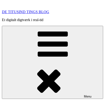
Videre
til
DE TITUSIND TINGS BLOG
indhold
Et digitalt digtværk i real-tid
Menu