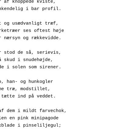
treger af knoppede kviste,
et genkendelig i bar profil.
t og usædvanligt træf,
or lærketræer ses oftest høje
denfor nærsyn og rækkevidde.
r stod de så, serievis,
ed små skud i snudehøjde,
inkende i solen som sirener.
o, han- og hunkogler
å samme træ, modstillet,
må og tætte ind på veddet.
af dem i mildt farvechok,
unkoglen en pink minipagode
ed dækblade i pinseliljegul;