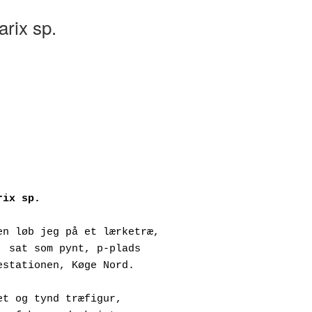
arix sp.
rix sp.
en løb jeg på et lærketræ,
ngtræ, sat som pynt, p-plads
å tubestationen, Køge Nord.
et og tynd træfigur,