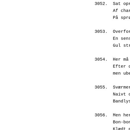
3052.  Sat op
       A
       P
3053.  Overfo
       E
       G
3054.  Her må
       
       
3055.  Sværme
       
       
3056.  Men he
       
       