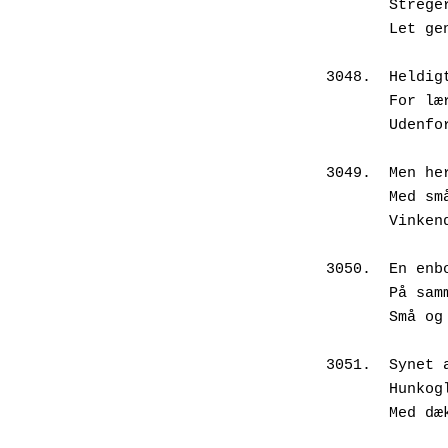
       S
       L
3048.  Heldig
       F
       U
3049.  Men he
       M
       V
3050.  En enb
       P
       S
3051.  Synet 
       H
       M