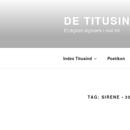
Videre
til
DE TITUSI
indhold
Et digitalt digtværk i real-tid
Index Titusind
Poetikon
TAG:
SIRENE ◦ 3