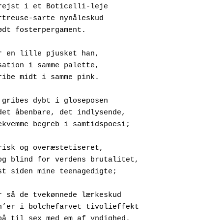
rejst i et Boticelli-leje
f chartreuse-sarte nynåleskud
å sprødt fosterpergament.
r en lille pjusket han,
n sensation i samme palette,
ul stribe midt i samme pink.
 gribes dybt i gloseposen
Efter det åbenbare, det indlysende,
men ubekvemme begreb i samtidspoesi;
risk og overæstetiseret,
Naivt og blind for verdens brutalitet,
Bandlyst siden mine teenagedigte;
r så de tvekønnede lærkeskud
Bon-bon’er i bolchefarvet tivolieffekt
Klædt på til sex med em af yndighed.