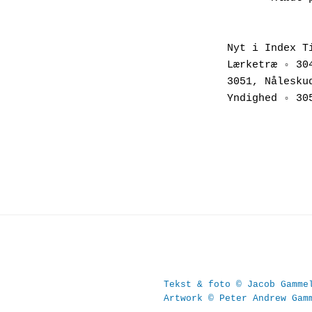
Nyt i Index T
Lærketræ ◦ 30
3051, Nålesku
Yndighed ◦ 30
Tekst & foto © Jacob Gamme
Artwork © Peter Andrew Gam