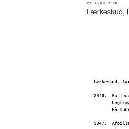
UDGIVET
22. APRIL 2026
DEN
Lærkeskud, l
Lærkeskud, la
3046.  Forled
       U
       P
3047.  Afpill