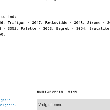
itusind:
46, Træfigur ◦ 3047, Rækkevidde ◦ 3048, Sirene ◦ 30
d ◦ 3052, Palette ◦ 3053, Begreb ◦ 3054, Brutalitet
56.
EMNEGRUPPER – MENU
lgaard
melgaard.