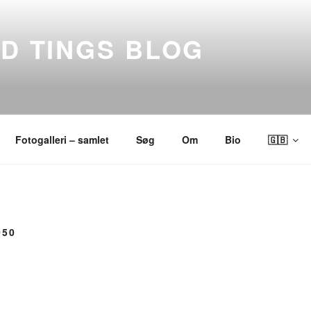
ND TINGS BLOG
Fotogalleri – samlet
Søg
Om
Bio
🇬🇧
050