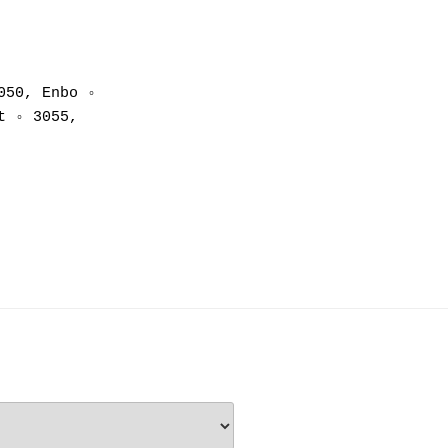
50, Enbo ◦ 
 ◦ 3055, 