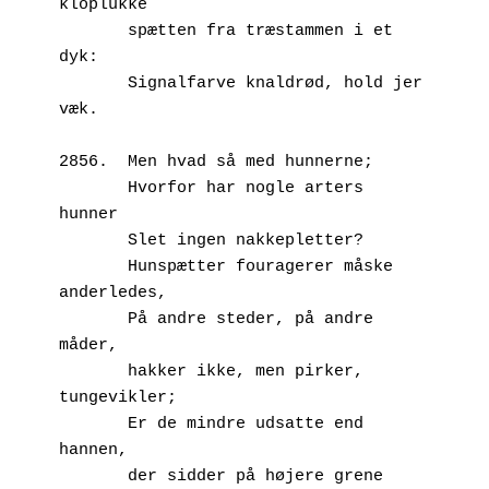
kloplukke
       spætten fra træstammen i et 
dyk:
       Signalfarve knaldrød, hold jer 
væk.
2856.  Men hvad så med hunnerne;
       Hvorfor har nogle arters 
hunner
       Slet ingen nakkepletter?
       Hunspætter fouragerer måske 
anderledes,
       På andre steder, på andre 
måder,
       hakker ikke, men pirker, 
tungevikler;
       Er de mindre udsatte end 
hannen,
       der sidder på højere grene