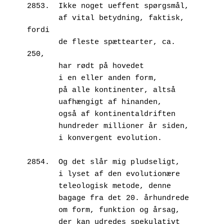
2853.  Ikke noget ueffent spørgsmål,
       af vital betydning, faktisk, 
fordi
       de fleste spættearter, ca. 
250,
       har rødt på hovedet
       i en eller anden form,
       på alle kontinenter, altså
       uafhængigt af hinanden,
       også af kontinentaldriften
       hundreder millioner år siden,
       i konvergent evolution.
2854.  Og det slår mig pludseligt,
       i lyset af den evolutionære
       teleologisk metode, denne
       bagage fra det 20. århundrede
       om form, funktion og årsag,
       der kan udredes spekulativt