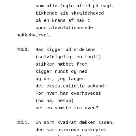
       som alle fugle altid på vagt, 
       tikkende sit skraldehoved 
       på en krans af hak i
       specialevolutionerede 
nakkehvirvel.
2850.  Han kigger ud sidelæns
       (selvfølgelig, en fugl!)
       stikker næbbet frem 
       kigger rundt og ned
       og dér, jeg fanger 
       det eksistentielle sekund:
       For hvem har overhovedet
       (ha ha, netop) 
       set en spætte fra oven?
2851.  En sort kvadrat dækker issen,
       den karmosinrøde nakkeplet