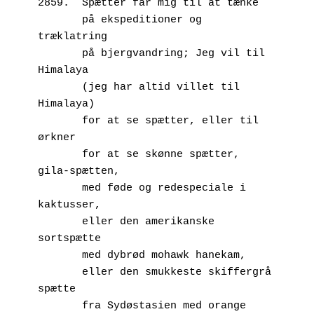
2859.  Spætter får mig til at tænke
       på ekspeditioner og 
træklatring
       på bjergvandring; Jeg vil til 
Himalaya
       (jeg har altid villet til 
Himalaya)
       for at se spætter, eller til 
ørkner
       for at se skønne spætter, 
gila-spætten,
       med føde og redespeciale i 
kaktusser, 
       eller den amerikanske 
sortspætte
       med dybrød mohawk hanekam,
       eller den smukkeste skiffergrå 
spætte
       fra Sydøstasien med orange 