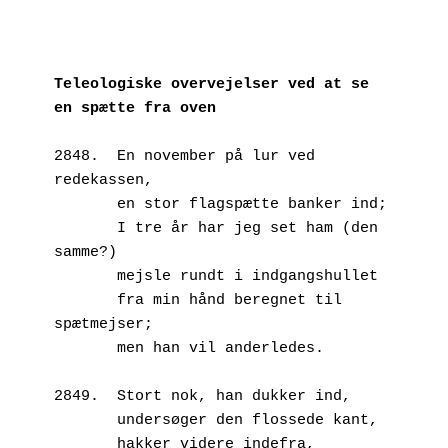
Teleologiske overvejelser ved at se 
en spætte fra oven
2848.  En november på lur ved 
redekassen,
       en stor flagspætte banker ind;
       I tre år har jeg set ham (den 
samme?)
       mejsle rundt i indgangshullet
       fra min hånd beregnet til 
spætmejser;
       men han vil anderledes.
2849.  Stort nok, han dukker ind,
       undersøger den flossede kant,
       hakker videre indefra,