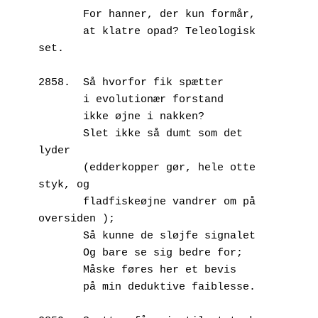
       For hanner, der kun formår,
       at klatre opad? Teleologisk 
set.
2858.  Så hvorfor fik spætter
       i evolutionær forstand
       ikke øjne i nakken?
       Slet ikke så dumt som det 
lyder
       (edderkopper gør, hele otte 
styk, og
       fladfiskeøjne vandrer om på 
oversiden );
       Så kunne de sløjfe signalet
       Og bare se sig bedre for;
       Måske føres her et bevis
       på min deduktive faiblesse.