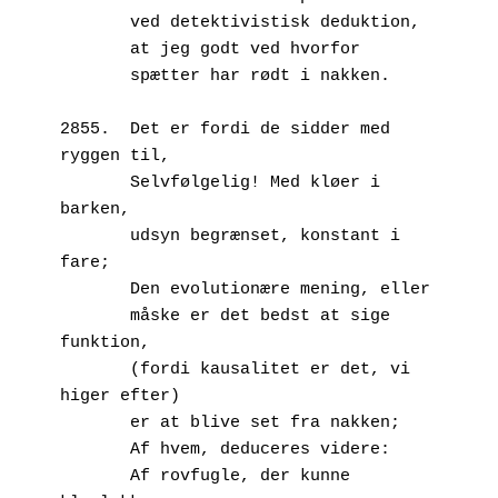
       ved detektivistisk deduktion,
       at jeg godt ved hvorfor
       spætter har rødt i nakken.
2855.  Det er fordi de sidder med 
ryggen til,
       Selvfølgelig! Med kløer i 
barken, 
       udsyn begrænset, konstant i 
fare;
       Den evolutionære mening, eller
       måske er det bedst at sige 
funktion,
       (fordi kausalitet er det, vi 
higer efter)
       er at blive set fra nakken;
       Af hvem, deduceres videre:
       Af rovfugle, der kunne 