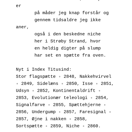
er
       på måder jeg knap forstår og
       gennem tidsaldre jeg ikke 
aner,
       også i den beskedne niche
       her i Strøby Strand, hvor
       en heldig digter på slump
       har set en spætte fra oven.
Nyt i Index Titusind:
Stor flagspætte ◦ 2848, Nakkehvirvel 
◦ 2849, Sidelæns ◦ 2850, Isse ◦ 2851, 
Udsyn ◦ 2852, Kontinentaldrift ◦ 
2853, Evolutionær teleologi ◦ 2854, 
Signalfarve ◦ 2855, Spættehjerne ◦ 
2856, Undergump ◦ 2857, Faresignal ◦ 
2857, Øjne i nakken ◦ 2858, 
Sortspætte ◦ 2859, Niche ◦ 2860.