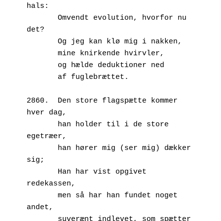
hals:
       Omvendt evolution, hvorfor nu 
det? 
       Og jeg kan klø mig i nakken, 
       mine knirkende hvirvler,
       og hælde deduktioner ned 
       af fuglebrættet.
2860.  Den store flagspætte kommer 
hver dag,
       han holder til i de store 
egetræer,
       han hører mig (ser mig) dækker 
sig;
       Han har vist opgivet 
redekassen,
       men så har han fundet noget 
andet,
       suverænt indlevet, som spætter 