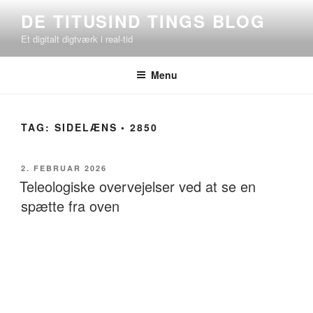
Videre
DE TITUSIND TINGS BLOG
til
Et digitalt digtværk i real-tid
indhold
Menu
TAG:
SIDELÆNS ◦ 2850
UDGIVET
2. FEBRUAR 2026
DEN
Teleologiske overvejelser ved at se en
spætte fra oven