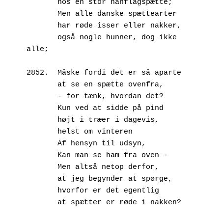
       hos en stor hanflagspætte;
       Men alle danske spættearter
       har røde isser eller nakker,
       også nogle hunner, dog ikke 
alle;
2852.  Måske fordi det er så aparte
       at se en spætte ovenfra,
       - for tænk, hvordan det?
       Kun ved at sidde på pind
       højt i træer i dagevis,
       helst om vinteren
       Af hensyn til udsyn,
       Kan man se ham fra oven -
       Men altså netop derfor,
       at jeg begynder at spørge,
       hvorfor er det egentlig
       at spætter er røde i nakken?