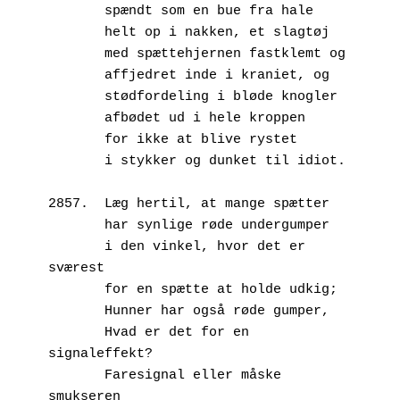
       spændt som en bue fra hale
       helt op i nakken, et slagtøj
       med spættehjernen fastklemt og 
       affjedret inde i kraniet, og
       stødfordeling i bløde knogler
       afbødet ud i hele kroppen
       for ikke at blive rystet 
       i stykker og dunket til idiot.
2857.  Læg hertil, at mange spætter
       har synlige røde undergumper
       i den vinkel, hvor det er 
sværest
       for en spætte at holde udkig;
       Hunner har også røde gumper,
       Hvad er det for en 
signaleffekt?
       Faresignal eller måske 
smukseren