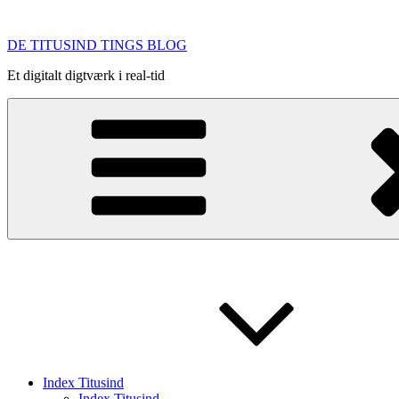
Videre
til
DE TITUSIND TINGS BLOG
indhold
Et digitalt digtværk i real-tid
Index Titusind
Index Titusind