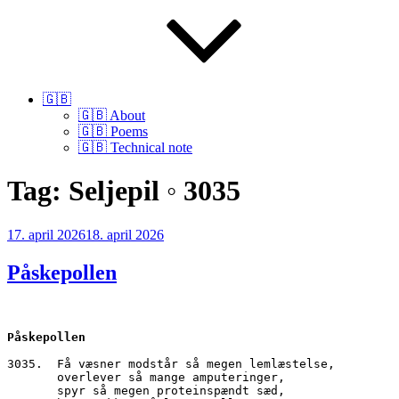
🇬🇧
🇬🇧 About
🇬🇧 Poems
🇬🇧 Technical note
Tag:
Seljepil ◦ 3035
Udgivet
17. april 2026
18. april 2026
den
Påskepollen
Påskepollen
3035.  Få væsner modstår så megen lemlæstelse,
       overlever så mange amputeringer,
       spyr så megen proteinspændt sæd,