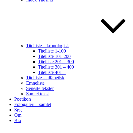
Titelliste – kronologisk
Titelliste 1-100
Titelliste 101-200
Titelliste 201 – 300
Titelliste 301 – 400
Titelliste 401 –
Titelliste – alfabetisk
Emneliste
Seneste tekster
Samlet tekst
Poetikon
Fotogalleri – samlet
Søg
Om
Bio