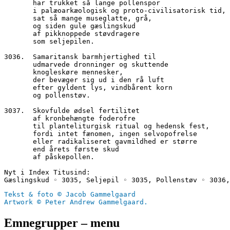
       har trukket så lange pollenspor
       i palæoarkæologisk og proto-civilisatorisk tid,
       sat så mange museglatte, grå,
       og siden gule gæslingskud 
       af pikknoppede støvdragere
       som seljepilen.
3036.  Samaritansk barmhjertighed til 
       udmarvede dronninger og skuttende
       knogleskøre mennesker,
       der bevæger sig ud i den rå luft
       efter gyldent lys, vindbårent korn
       og pollenstøv.
3037.  Skovfulde ødsel fertilitet 
       af kronbehængte foderofre
       til planteliturgisk ritual og hedensk fest, 
       fordi intet fænomen, ingen selvopofrelse
       eller radikaliseret gavmildhed er større
       end årets første skud
       af påskepollen.
Nyt i Index Titusind:
Gæslingskud ◦ 3035, Seljepil ◦ 3035, Pollenstøv ◦ 3036,
Tekst & foto © Jacob Gammelgaard
Artwork © Peter Andrew Gammelgaard.
Emnegrupper – menu