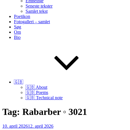
Emneliste
Seneste tekster
Samlet tekst
Poetikon
Fotogalleri – samlet
Søg
Om
Bio
🇬🇧
🇬🇧 About
🇬🇧 Poems
🇬🇧 Technical note
Tag:
Rabarber ◦ 3021
Udgivet
10. april 2026
12. april 2026