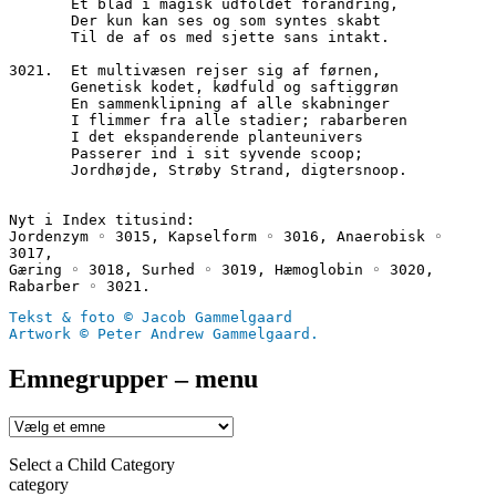
       Et blad i magisk udfoldet forandring,
       Der kun kan ses og som syntes skabt
       Til de af os med sjette sans intakt.
3021.  Et multivæsen rejser sig af førnen,
       Genetisk kodet, kødfuld og saftiggrøn
       En sammenklipning af alle skabninger
       I flimmer fra alle stadier; rabarberen
       I det ekspanderende planteunivers
       Passerer ind i sit syvende scoop;
       Jordhøjde, Strøby Strand, digtersnoop.
Nyt i Index titusind:
Jordenzym ◦ 3015, Kapselform ◦ 3016, Anaerobisk ◦ 
3017, 
Gæring ◦ 3018, Surhed ◦ 3019, Hæmoglobin ◦ 3020, 
Rabarber ◦ 3021.
Tekst & foto © Jacob Gammelgaard
Artwork © Peter Andrew Gammelgaard.
Emnegrupper – menu
Select a Child Category
category