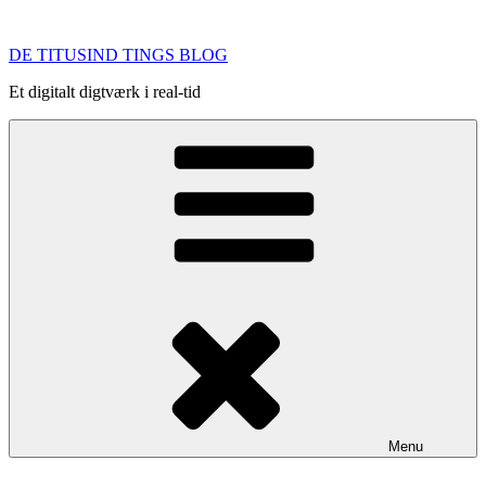
Videre
til
DE TITUSIND TINGS BLOG
indhold
Et digitalt digtværk i real-tid
Menu