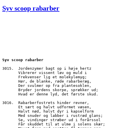
den
Syv scoop rabarber
Syv scoop rabarber
3015.  Jordenzymer bagt op i høje hertz
       Vibrerer vissent løv og muld i
       Frekvenser lig et molekylemyg;
       Hør, de blanke, røde rabarberæg,
       Der svulmer op fra plantesoklen,
       Bryder jordens skorpe, sprækker ud;
       Hvad er denne lyd, det første skud.
3016.  Rabarberfostrets hinder revner,
       Et sært og halvt udformet væsen,
       Halvt nød, halvt dyr i kapselform
       Med snuder og labber i rustrød glans;
       Se, vindinger stræber ud i forårssol
       Får skuddet til at ulme i solens skær;