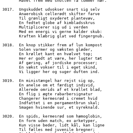
       Mavet frem med snotten få tommer nær.
3017.  Ungskuddet udvokser snart sig selv
       Anaerobisk cellerødt skifter farve
       Til grønligt oxyderet plantevæv,
       En fedtet globe af kimbladsskrus
       Multiplicerer sig ud i verden
       Med en energi vi gerne kalder skub:
       Kraften klæbrig glat ved fingergnub.
3018.  En knop stikker frem af lun kompost
       Solen varmer og væksten gløder,
       En krøllet kant en hvælvet top;
       Her er godt at være, her lugter tæt
       Af gæring, af jordiske processer;
       En vækst vokser til i eget skind,
       Vi ligger her og suger duften ind.
3019.  En ministængel har rejst sig op,
       En anelse om et færdigt individ,
       Allerede omrids af et krøllet blad,
       En flig i ægte rabarbersignatur
       Changerer kermesrød i cremet hvid
       Indfattet i en pergamentbrun skal;
       Smagen hvinende sur, et syreknald.
3020.  En spids, kermesrød som hæmoglobin,
       En form uden match, ex arketyper,
       Kun visse beder, lidt kål, kan ligne
       Til fælles med juvenile bregner;