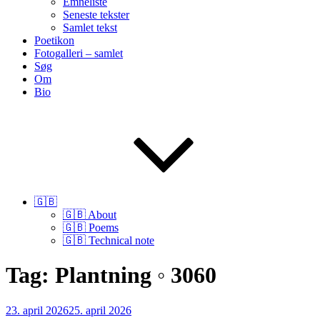
Emneliste
Seneste tekster
Samlet tekst
Poetikon
Fotogalleri – samlet
Søg
Om
Bio
🇬🇧
🇬🇧 About
🇬🇧 Poems
🇬🇧 Technical note
Tag:
Plantning ◦ 3060
Udgivet
23. april 2026
25. april 2026