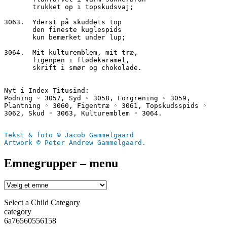
       trukket op i topskudsvaj;
3063.  Yderst på skuddets top
       den fineste kuglespids
       kun bemærket under lup;
3064.  Mit kulturemblem, mit træ,
       figenpen i flødekaramel,
       skrift i smør og chokolade.
Nyt i Index Titusind:
Podning ◦ 3057, Syd ◦ 3058, Forgrening ◦ 3059, 
Plantning ◦ 3060, Figentræ ◦ 3061, Topskudsspids ◦ 
3062, Skud ◦ 3063, Kulturemblem ◦ 3064.
Tekst & foto © Jacob Gammelgaard
Artwork © Peter Andrew Gammelgaard.
Emnegrupper – menu
Select a Child Category
category
6a76560556158