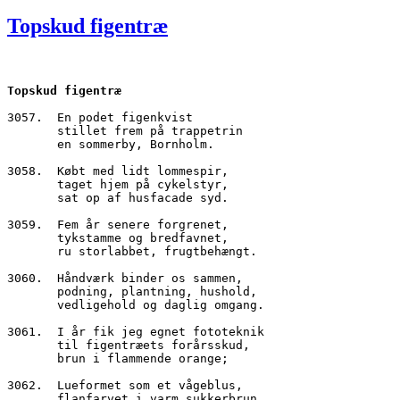
den
Topskud figentræ
Topskud figentræ
3057.  En podet figenkvist
       stillet frem på trappetrin
       en sommerby, Bornholm.
3058.  Købt med lidt lommespir,
       taget hjem på cykelstyr,
       sat op af husfacade syd.
3059.  Fem år senere forgrenet,
       tykstamme og bredfavnet,
       ru storlabbet, frugtbehængt.
3060.  Håndværk binder os sammen,
       podning, plantning, hushold,
       vedligehold og daglig omgang.
3061.  I år fik jeg egnet fototeknik
       til figentræets forårsskud,
       brun i flammende orange;
3062.  Lueformet som et vågeblus,
       flanfarvet i varm sukkerbrun