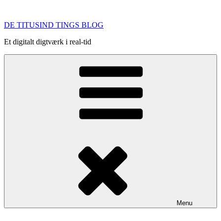
Videre
til
DE TITUSIND TINGS BLOG
indhold
Et digitalt digtværk i real-tid
Menu