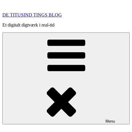
Videre
til
DE TITUSIND TINGS BLOG
indhold
Et digitalt digtværk i real-tid
Menu