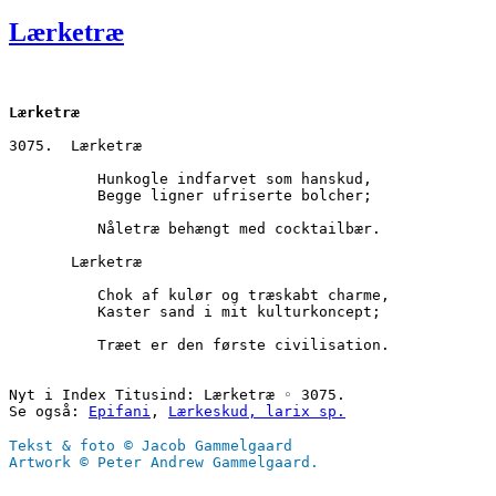
den
Lærketræ
Lærketræ
3075.  Lærketræ
          Hunkogle indfarvet som hanskud,
          Begge ligner ufriserte bolcher;
          Nåletræ behængt med cocktailbær.
       Lærketræ
          Chok af kulør og træskabt charme,
          Kaster sand i mit kulturkoncept;
          Træet er den første civilisation.
Nyt i Index Titusind: Lærketræ ◦ 3075.
Se også: 
Epifani
, 
Lærkeskud, larix sp.
Tekst & foto © Jacob Gammelgaard
Artwork © Peter Andrew Gammelgaard.