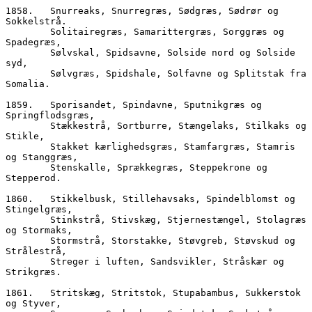
1858.	Snurreaks, Snurregræs, Sødgræs, Sødrør og 
Sokkelstrå.  
        Solitairegræs, Samarittergræs, Sorggræs og 
Spadegræs,
        Sølvskal, Spidsavne, Solside nord og Solside 
syd,  
        Sølvgræs, Spidshale, Solfavne og Splitstak fra 
Somalia.
1859.	Sporisandet, Spindavne, Sputnikgræs og 
Springflodsgræs,
        Stækkestrå, Sortburre, Stængelaks, Stilkaks og 
Stikle, 
        Stakket kærlighedsgræs, Stamfargræs, Stamris 
og Stanggræs,
        Stenskalle, Sprækkegræs, Steppekrone og 
Stepperod.
1860.	Stikkelbusk, Stillehavsaks, Spindelblomst og 
Stingelgræs,
        Stinkstrå, Stivskæg, Stjernestængel, Stolagræs 
og Stormaks,
        Stormstrå, Storstakke, Støvgreb, Støvskud og 
Strålestrå,
        Streger i luften, Sandsvikler, Stråskær og 
Strikgræs.
1861.	Stritskæg, Stritstok, Stupabambus, Sukkerstok 
og Styver,