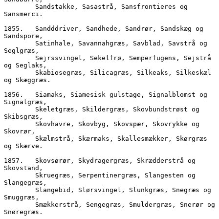
        Sandstakke, Sasastrå, Sansfrontieres og 
Sansmerci. 
1855.	Sandddriver, Sandhede, Sandrør, Sandskæg og 
Sandspore,  
        Satinhale, Savannahgræs, Savblad, Savstrå og 
Seglgræs,
        Sejrssvingel, Sekelfrø, Semperfugens, Sejstrå 
og Seglaks,  
        Skabiosegræs, Silicagræs, Silkeaks, Silkeskæl 
og Skæggræs.  
1856.	Siamaks, Siamesisk gulstage, Signalblomst og 
Signalgræs,
        Skeletgræs, Skildergræs, Skovbundstrøst og 
Skibsgræs,
        Skovhavre, Skovbyg, Skovspær, Skovrykke og 
Skovrør,
        Skælmstrå, Skærmaks, Skallesmækker, Skørgræs 
og Skærve.
1857.	Skovsørør, Skydragergræs, Skrædderstrå og 
Skovstand,
        Skruegræs, Serpentinergræs, Slangesten og 
Slangegræs,  
        Slangebid, Slørsvingel, Slunkgræs, Snegræs og 
Smuggræs,  
        Smækkerstrå, Sengegræs, Smuldergræs, Snerør og 
Snøregræs.  