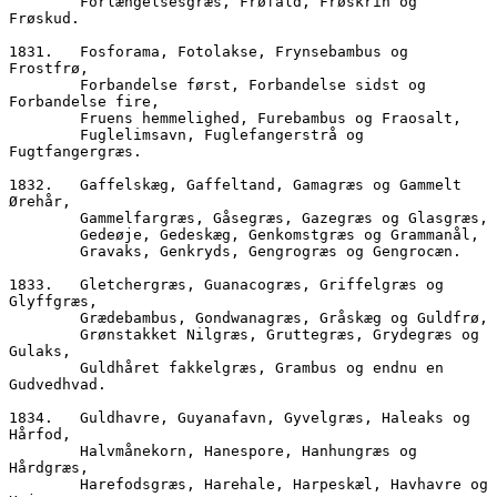
        Forlængelsesgræs, Frøfald, Frøskrin og 
Frøskud.
1831.	Fosforama, Fotolakse, Frynsebambus og 
Frostfrø,
        Forbandelse først, Forbandelse sidst og 
Forbandelse fire,
        Fruens hemmelighed, Furebambus og Fraosalt,
        Fuglelimsavn, Fuglefangerstrå og 
Fugtfangergræs.
1832.	Gaffelskæg, Gaffeltand, Gamagræs og Gammelt 
Ørehår,
        Gammelfargræs, Gåsegræs, Gazegræs og Glasgræs,
        Gedeøje, Gedeskæg, Genkomstgræs og Grammanål,
        Gravaks, Genkryds, Gengrogræs og Gengrocæn.
1833.	Gletchergræs, Guanacogræs, Griffelgræs og 
Glyffgræs,
        Grædebambus, Gondwanagræs, Gråskæg og Guldfrø,
        Grønstakket Nilgræs, Gruttegræs, Grydegræs og 
Gulaks,
        Guldhåret fakkelgræs, Grambus og endnu en 
Gudvedhvad.
1834.	Guldhavre, Guyanafavn, Gyvelgræs, Haleaks og 
Hårfod,
        Halvmånekorn, Hanespore, Hanhungræs og 
Hårdgræs,
        Harefodsgræs, Harehale, Harpeskæl, Havhavre og 