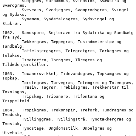
        Sumpgræs, Surbambus, Svindstok, Svækstrå og 
Sværdgræs,
        Svæveaks, Svedjegræs, Svamprodsgræs, Svingel 
og Sydaks,
        Synamom, Syndefaldsgræs, Sydsvingel og 
Stakrør.
1862.	Sandspore, Sejleravn fra Sydafrika og Sandbælg 
fra syd,
        Tækkergræs, Tæppegræs, Tusindmeterstøv og 
Tandbælg,
        Taffelbjergsgræs, Telegrafgræs, Tørkegræs og 
Telakse,
        Timeterfrø, Torngræs, Tåregræs og 
Tildødenjerskiller.
1863.	Texanersvikkel, Tidevandsgræs, Topkamgræs og 
Topkap,
        Tørstegræs, Tørvegræs, Totemgræs og Totengræs, 
        Træsiv, Tagrør, Trebidsgræs, Trekkerstar til 
Toxologos,
        Tripskæg, Tripanero, Trifontana og 
Trippelfold.
1864.	Tropikgræs, Trekønspir, Trefork, Tundragræs og 
Tvedusk,
        Tvillinggræs, Tvillingstrå, Tyndtækkergræs og 
Tvestak,
        Tyndstage, Ungdomsstilk, Umbelgræs og 
Ulvehale,