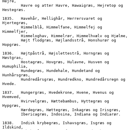
Hejre,
        Havre og atter Havre, Hawaigræs, Hejretop og 
Hestegræs.
1835.	Havehår, Hellighår, Herrersvaret og 
Hjertegræs,
        Himmelblå, Himmelfane, Himmelfej og 
Himmelfjer,
        Himmeloghav, Himmelrør, Himmelhvælv og Hjælme,
        Højt flodgræs, Højlandsstrå, Honshurør og 
Hopgræs.
1836.	Højtpåstrå, Højslettestrå, Horngræs og 
Høstgras,  
        Hostagræs, Hovgræs, Hulavne, Husven og 
Humuphilia,
        Hundegræs, Hundehale, Hundetand og 
Hunhårsgræs,
        Hundredårsgræs, Hundredkno, Hundredårsregn og 
Hvede.
1837.	Hungergræs, Hvedekrone, Hvene, Hvenus og 
Hvemved,
        Hvirvelgræs, Hættebambus, Hyttegræs og 
Hypgræs,
        Hærdegræs, Hættegræs, Inkagræs og Irisgræs,
        Ibericagræs, Indosina, Indiana og Indiarør.
1838.	Indisk krybegræs, Ishavsgræs, Isgræs og 
Ildskind,