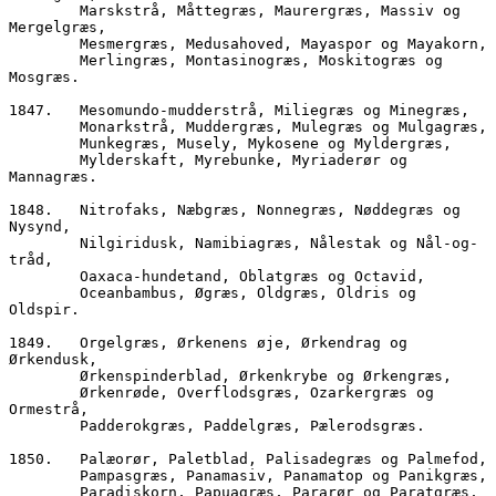
        Marskstrå, Måttegræs, Maurergræs, Massiv og 
Mergelgræs,
        Mesmergræs, Medusahoved, Mayaspor og Mayakorn,
        Merlingræs, Montasinogræs, Moskitogræs og 
Mosgræs.
1847.	Mesomundo-mudderstrå, Miliegræs og Minegræs,  
        Monarkstrå, Muddergræs, Mulegræs og Mulgagræs,
        Munkegræs, Musely, Mykosene og Myldergræs, 
        Mylderskaft, Myrebunke, Myriaderør og 
Mannagræs.
1848.	Nitrofaks, Næbgræs, Nonnegræs, Nøddegræs og 
Nysynd,
        Nilgiridusk, Namibiagræs, Nålestak og Nål-og-
tråd,  
        Oaxaca-hundetand, Oblatgræs og Octavid, 
        Oceanbambus, Øgræs, Oldgræs, Oldris og 
Oldspir.
1849.	Orgelgræs, Ørkenens øje, Ørkendrag og 
Ørkendusk,
        Ørkenspinderblad, Ørkenkrybe og Ørkengræs,
        Ørkenrøde, Overflodsgræs, Ozarkergræs og 
Ormestrå,
        Padderokgræs, Paddelgræs, Pælerodsgræs.
1850.	Palæorør, Paletblad, Palisadegræs og Palmefod,
        Pampasgræs, Panamasiv, Panamatop og Panikgræs,
        Paradiskorn, Papuagræs, Pararør og Paratgræs,