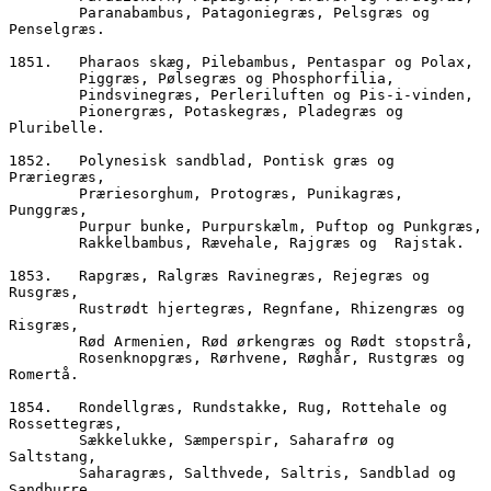
        Paranabambus, Patagoniegræs, Pelsgræs og 
Penselgræs.
1851.	Pharaos skæg, Pilebambus, Pentaspar og Polax,
        Piggræs, Pølsegræs og Phosphorfilia,
        Pindsvinegræs, Perleriluften og Pis-i-vinden,
        Pionergræs, Potaskegræs, Pladegræs og 
Pluribelle.
1852.	Polynesisk sandblad, Pontisk græs og 
Præriegræs,
        Præriesorghum, Protogræs, Punikagræs, 
Punggræs,  
        Purpur bunke, Purpur
        Rakkelbambus, Rævehale, Rajgræs og  Rajstak.
1853.	Rapgræs, Ralgræs Ravinegræs, Rejegræs og 
Rusgræs,
        Rustrødt hjertegræs, Regnfane, Rhizengræs og 
Risgræs, 
        Rød Armenien, Rød ørkengræs og Rødt stopstrå,
        Rosenknopgræs, Rørhvene, Røghår, Rustgræs og 
Romertå.
1854.	Rondellgræs, Rundstakke, Rug, Rottehale og 
Rossettegræs,
        Sækkelukke, Sæmperspir, Saharafrø og 
Saltstang,
        Saharagræs, Salthvede, Saltris, Sandblad og 
Sandburre,  