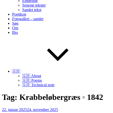
Emneliste
Seneste tekster
Samlet tekst
Poetikon
Fotogalleri – samlet
Søg
Om
Bio
🇬🇧
🇬🇧 About
🇬🇧 Poems
🇬🇧 Technical note
Tag:
Krabbeløbergræs ◦ 1842
Udgivet
22. januar 2025
24. november 2025