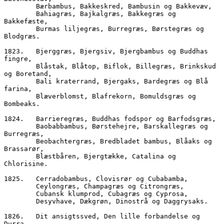
        Bærbambus, Bakkeskred, Bambusin og Bakkevæv,
        Bahiagræs, Bajkalgræs, Bakkegræs og 
Bakkefæste, 
        Burmas liljegræs, Burregræs, Børstegræs og 
Blodgræs.
1823.	Bjerggræs, Bjergsiv, Bjergbambus og Buddhas 
fingre,
        Blåstak, Blåtop, Biflok, Billegræs, Brinkskud 
og Boretand,
        Bali kraterrand, Bjergaks, Bardegræs og Blå 
farina,
        Blæverblomst, Blafrekorn, Bomuldsgræs og 
Bombeaks.
1824.	Barrieregræs, Buddhas fodspor og Barfodsgræs,  
        Baobabbambus, Børstehejre, Barskallegræs og 
Burregræs,
        Beobachtergræs, Bredbladet bambus, Blåaks og 
Brassarør,
        Blæstbåren, Bjergtække, Catalina og 
Chlorisine.
1825.	Cerradobambus, Clovisrør og Cubabamba,
        Ceylongræs, Champagræs og Citrongræs,
        Cubansk klumprod, Cubagræs og Cyprosa,  
        Desyvhave, Dækgrøn, Dinostrå og Daggrysaks.
1826.	Dit ansigtssved, Den lille forbandelse og 
Durra,