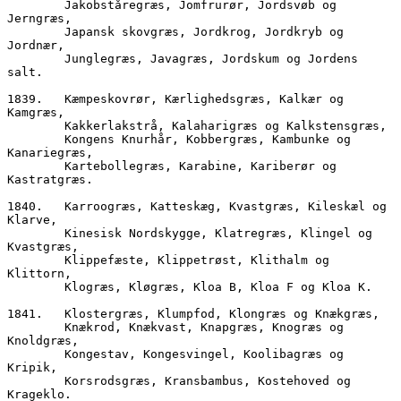
        Jakobståregræs, Jomfrurør, Jordsvøb og 
Jerngræs,
        Japansk skovgræs, Jordkrog, Jordkryb og 
Jordnær,
        Junglegræs, Javagræs, Jordskum og Jordens 
salt.
1839.	Kæmpeskovrør, Kærlighedsgræs, Kalkær og 
Kamgræs,
        Kakkerlakstrå, Kalaharigræs og Kalkstensgræs,
        Kongens Knurhår, Kobbergræs, Kambunke og 
Kanariegræs,
        Kartebollegræs, Karabine, Kariberør og 
Kastratgræs.
1840.	Karroogræs, Katteskæg, Kvastgræs, Kileskæl og 
Klarve,
        Kinesisk Nordskygge, Klatregræs, Klingel og 
Kvastgræs,
        Klippefæste, Klippetrøst, Klithalm og 
Klittorn,
        Klogræs, Kløgræs, Kloa B, Kloa F og Kloa K.
1841.	Klostergræs, Klumpfod, Klongræs og Knækgræs,
        Knækrod, Knækvast, Knapgræs, Knogræs og 
Knoldgræs,
        Kongestav, Kongesvingel, Koolibagræs og 
Kripik,
        Korsrodsgræs, Kransbambus, Kostehoved og 
Krageklo.