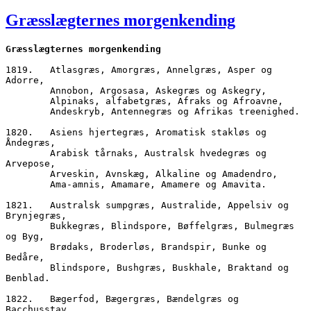
den
Græsslægternes morgenkending
Græsslægternes morgenkending
1819.	Atlasgræs, Amorgræs, Annelgræs, Asper og 
Adorre,
        Annobon, Argosasa, Askegræs og Askegry,
        Alpinaks, alfabetgræs, Afraks og Afroavne,
        Andeskryb, Antennegræs og Afrikas treenighed.
1820.	Asiens hjertegræs, Aromatisk stakløs og 
Åndegræs,
        Arabisk tårnaks, Australsk hvedegræs og 
Arvepose,
        Arveskin, Avnskæg, Alkaline og Amadendro,
        Ama-amnis, Amamare, Amamere og Amavita.
1821.	Australsk sumpgræs, Australide, Appelsiv og 
Brynjegræs,
        Bukkegræs, Blindspore, Bøffelgræs, Bulmegræs 
og Byg, 
        Brødaks, Broderløs, Brandspir, Bunke og 
Bedåre,
        Blindspore, Bushgræs, Buskhale, Braktand og 
Benblad.
1822.	Bægerfod, Bægergræs, Bændelgræs og 
Bacchusstav,