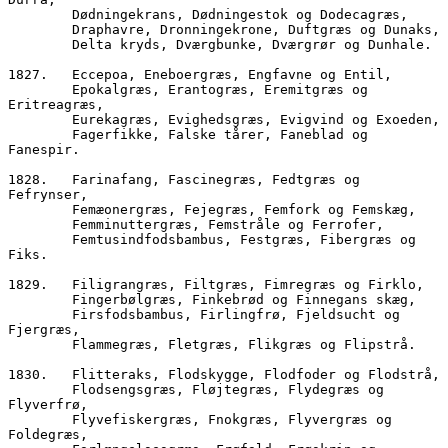
        Dødningekrans, Dødningestok og Dodecagræs,
        Draphavre, Dronningekrone, Duftgræs og Dunaks,
        Delta kryds, Dværgbunke, Dværgrør og Dunhale.  
1827.	Eccepoa, Eneboergræs, Engfavne og Entil, 
        Epokalgræs, Erantogræs, Eremitgræs og 
Eritreagræs,
        Eurekagræs, Evigheds
        Fagerfikke, Falske tårer, Faneblad og 
Fanespir.
1828.	Farinafang, Fascinegræs, Fedtgræs og 
Fefrynser,
        Femæonergræs, Fejegræs, Femfork og Femskæg,
        Femminuttergræs, Femstråle og Ferrofer,
        Femtusindfodsbambus, Festgræs, Fibergræs og 
Fiks.
1829.	Filigrangræs, Filtgræs, Fimregræs og Firklo,
        Fingerbølgræs, Finkebrød og Finnegans skæg,
        Firsfodsbambus, Firlingfrø, Fjeldsucht og 
Fjergræs,
        Flammegræs, Fletgræs, Flikgræs og Flipstrå.
1830.	Flitteraks, Flodskygge, Flodfoder og Flodstrå,
        Flodsengsgræs, Fløjtegræs, Flydegræs og 
Flyverfrø,
        Flyvefiskergræs, Fnokgræs, Flyvergræs og 
Foldegræs,