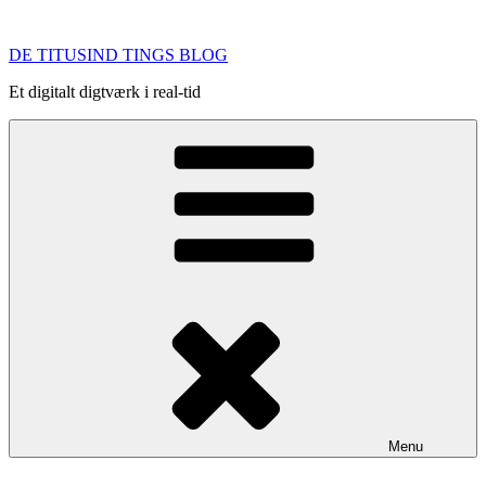
Videre
til
DE TITUSIND TINGS BLOG
indhold
Et digitalt digtværk i real-tid
Menu