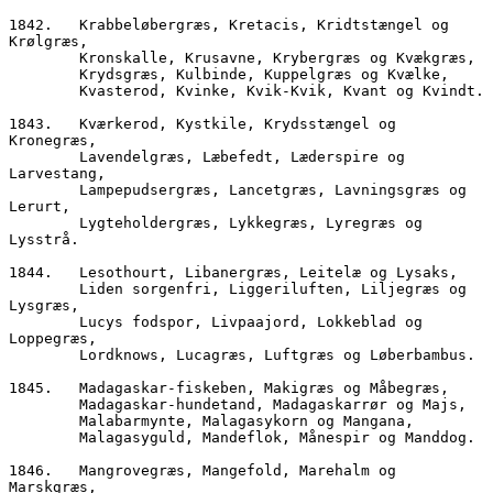
1842.	Krabbeløbergræs, Kretacis, Kridtstængel og 
Krølgræs,
        Kronskalle, Krusavne, Krybergræs og Kvækgræs,
        Krydsgræs, Kulbinde, Kuppelgræs og Kvælke,
        Kvasterod, Kvinke, Kvik-Kvik, Kvant og Kvindt.
1843.	Kværkerod, Kystkile, Krydsstængel og 
Kronegræs,
        Lavendelgræs, Læbefedt, Læderspire og 
Larvestang,
        Lampepudsergræs, Lancetgræs, Lavningsgræs og 
Lerurt,
        Lygteholdergræs, Lykkegræs, Lyregræs og 
Lysstrå.
1844.	Lesothourt, Libanergræs, Leitelæ og Lysaks,    
        Liden sorgenfri, Liggeriluften, Liljegræs og 
Lysgræs,
        Lucys fodspor, Livpaajord, Lokkeblad og 
Loppegræs,  
        Lordknows, Lucagræs, Luftgræs og Løberbambus.
1845.	Madagaskar-fiskeben, Makigræs og Måbegræs, 
        Madagaskar-hundetand, Madagaskarrør og Majs, 
        Malabarmynte, Malagasykorn og Mangana,
        Malagasyguld, Mandeflok, Månespir og Manddog. 
1846.	Mangrovegræs, Mangefold, Marehalm og 
Marskgræs,