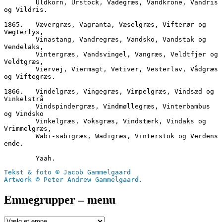
        Uldkorn, Urstock, Vadegræs, Vandkrone, Vandris 
og Vildris.
1865.	Vævergræs, Vagranta, Væselgræs, Vifterør og 
Vægterlys,
        Vinastang, Vandregræs, Vandsko, Vandstak og 
Vendelaks,
        Vintergræs, Vandsvingel, Vangræs, Veldtfjer og 
Veldtgræs,
        Viervej, Viermagt, Vetiver, Vesterlav, Vådgræs 
og Viftegræs.
1866.	Vindelgræs, Vingegræs, Vimpelgræs, Vindsæd og 
Vinkelstrå
        Vindspindergræs, Vindmøllegræs, Vinterbambus 
og Vindsko
        Vinkelgræs, Voksgræs, Vindstærk, Vindaks og 
Vrimmelgræs,
        Wabi-sabigræs, Wadigræs, Vinterstok og Verdens 
ende.
        Yaah.
Tekst & foto © Jacob Gammelgaard
Artwork © Peter Andrew Gammelgaard.
Emnegrupper – menu