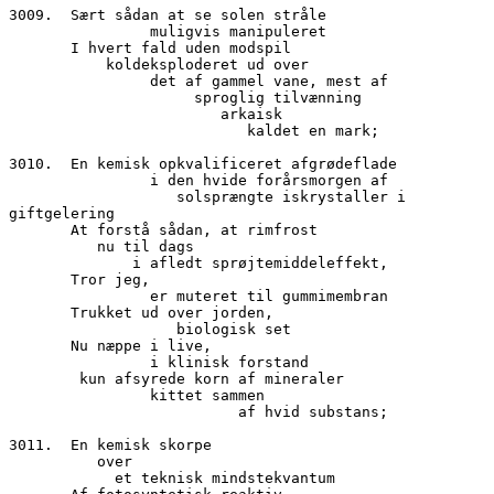
3009.  Sært sådan at se solen stråle
		muligvis manipuleret
       I hvert fald uden modspil
	   koldeksploderet ud over
	        det af gammel vane, mest af
		     sproglig tilvænning
			arkaisk
			   kaldet en mark;
3010.  En kemisk opkvalificeret afgrødeflade
		i den hvide forårsmorgen af
		   solsprængte iskrystaller i 
giftgelering
       At forstå sådan, at rimfrost 
	  nu til dags
              i afledt sprøjtemiddeleffekt,
       Tror jeg,
		er muteret til gummimembran
       Trukket ud over jorden,
		   biologisk set
       Nu næppe i live,
		i klinisk forstand
        kun afsyrede korn af mineraler
		kittet sammen
			  af hvid substans;
3011.  En kemisk skorpe
          over
            et teknisk mindstekvantum