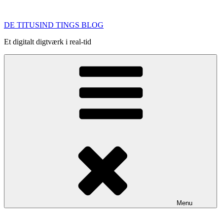
Videre
til
DE TITUSIND TINGS BLOG
indhold
Et digitalt digtværk i real-tid
Menu