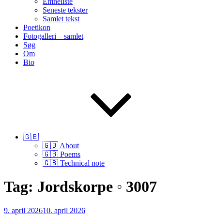
Emneliste
Seneste tekster
Samlet tekst
Poetikon
Fotogalleri – samlet
Søg
Om
Bio
🇬🇧
🇬🇧 About
🇬🇧 Poems
🇬🇧 Technical note
Tag:
Jordskorpe ◦ 3007
Udgivet
9. april 2026
10. april 2026