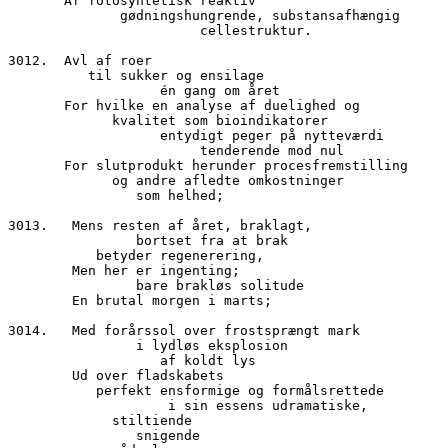
       Af fotosyntetisk reaktiv 
              gødningshungrende, substansafhængig
	 		cellestruktur.
3012.  Avl af roer
	  til sukker og ensilage
		   én gang om året
       For hvilke en analyse af duelighed og
 	     kvalitet som bioindikatorer
		   entydigt peger på nytteværdi
			tenderende mod nul
       For slutprodukt herunder procesfremstilling
             og andre afledte omkostninger
                som helhed;
3013.	Mens resten af året, braklagt,
		bortset fra at brak
	   betyder regenerering,
	Men her er ingenting;
	        bare brakløs solitude
        En brutal morgen i marts;
3014.	Med forårssol over frostsprængt mark
		i lydløs eksplosion
		   af koldt lys
        Ud over fladskabets
           perfekt ensformige og formålsrettede
		    i sin essens udramatiske,
	     stiltiende
		snigende 