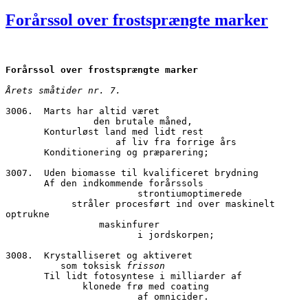
den
Forårssol over frostsprængte marker
Forårssol over frostsprængte marker
Årets småtider nr. 7.
3006.  Marts har altid været
		den brutale måned,
       Konturløst land med lidt rest
		    af liv fra forrige års
       Konditionering og præparering;
3007.  Uden biomasse til kvalificeret brydning 
       Af den indkommende forårssols
			strontiumoptimerede
            stråler procesført ind over maskinelt 
optrukne
                 maskinfurer
			i jordskorpen;
3008.  Krystalliseret og aktiveret
	  som toksisk 
frisson
       Til lidt fotosyntese i milliarder af
              klonede frø med coating
			af omnicider.