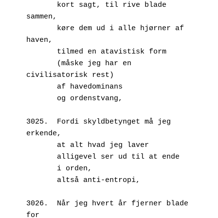
       kort sagt, til rive blade 
sammen,
       køre dem ud i alle hjørner af 
haven,
       tilmed en atavistisk form
       (måske jeg har en 
civilisatorisk rest)
       af havedominans
       og ordenstvang,
3025.  Fordi skyldbetynget må jeg 
erkende,
       at alt hvad jeg laver 
       alligevel ser ud til at ende 
       i orden,
       altså anti-entropi,
3026.  Når jeg hvert år fjerner blade 
for