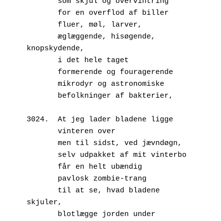
       som skjul og overvintring
       for en overflod af biller
       fluer, møl, larver,
       æglæggende, hisøgende, 
knopskydende,
       i det hele taget
       formerende og fouragerende
       mikrodyr og astronomiske
       befolkninger af bakterier,
3024.  At jeg lader bladene ligge
       vinteren over
       men til sidst, ved jævndøgn,
       selv udpakket af mit vinterbo
       får en helt ubændig
       pavlosk zombie-trang
       til at se, hvad bladene 
skjuler,
       blotlægge jorden under