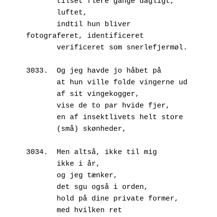
       tilset flere gange dagligt,
       luftet,
       indtil hun bliver 
fotograferet, identificeret
       verificeret som snerlefjermøl.
3033.  Og jeg havde jo håbet på
       at hun ville folde vingerne ud
       af sit vingekogger,
       vise de to par hvide fjer,
       en af insektlivets helt store
       (små) skønheder,
3034.  Men altså, ikke til mig
       ikke i år,
       og jeg tænker,
       det sgu også i orden,
       hold på dine private former,
       med hvilken ret