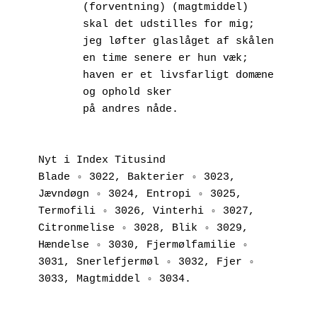
       (forventning) (magtmiddel)
       skal det udstilles for mig;
       jeg løfter glaslåget af skålen
       en time senere er hun væk;
       haven er et livsfarligt domæne
       og ophold sker
       på andres nåde.
Nyt i Index Titusind
Blade ◦ 3022, Bakterier ◦ 3023, 
Jævndøgn ◦ 3024, Entropi ◦ 3025, 
Termofili ◦ 3026, Vinterhi ◦ 3027, 
Citronmelise ◦ 3028, Blik ◦ 3029, 
Hændelse ◦ 3030, Fjermølfamilie ◦ 
3031, Snerlefjermøl ◦ 3032, Fjer ◦ 
3033, Magtmiddel ◦ 3034.