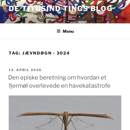
Videre
DE TITUSIND TINGS BLOG
til
Et digitalt digtværk i real-tid
indhold
Menu
TAG:
JÆVNDØGN ◦ 3024
UDGIVET
13. APRIL 2026
DEN
Den episke beretning om hvordan et
fjermøl overlevede en havekatastrofe