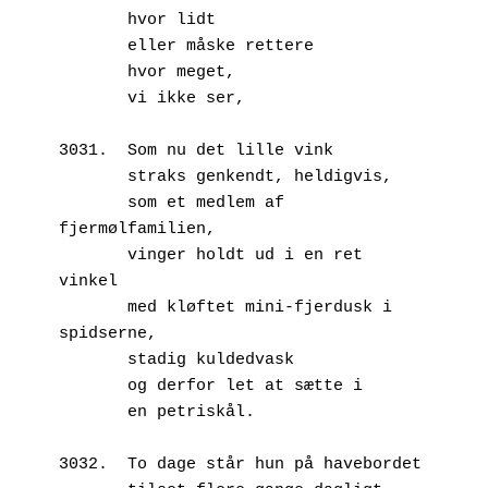
       hvor lidt
       eller måske rettere
       hvor meget,
       vi ikke ser,
3031.  Som nu det lille vink
       straks genkendt, heldigvis,
       som et medlem af 
fjermølfamilien,
       vinger holdt ud i en ret 
vinkel
       med kløftet mini-fjerdusk i 
spidserne,
       stadig kuldedvask
       og derfor let at sætte i
       en petriskål.
3032.  To dage står hun på havebordet