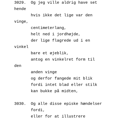
3029.  Og jeg ville aldrig have set 
hende
       hvis ikke det lige var den 
vinge,
       centimeterlang,
       helt ned i jordhøjde,
       der lige flagrede ud i en 
vinkel
       bare et øjeblik,
       antog en vinkelret form til 
den 
       anden vinge
       og derfor fangede mit blik
       fordi intet blad eller stilk
       kan bukke på midten,
3030.  Og alle disse episke hændelser
       fordi,
       eller for at illustrere