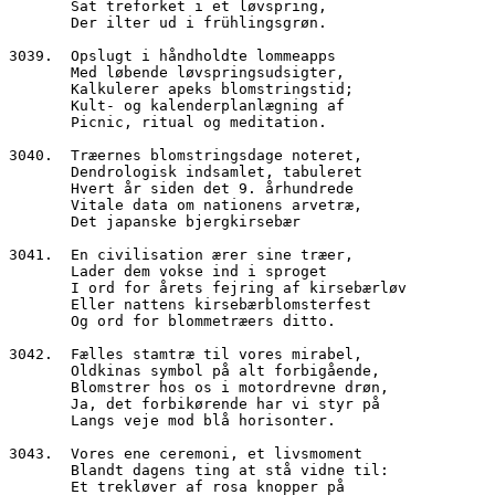
       Sat treforket i et løvspring,
       Der ilter ud i frühlingsgrøn.
3039.  Opslugt i håndholdte lommeapps
       Med løbende løvspringsudsigter,
       Kalkulerer apeks blomstringstid;
       Kult- og kalenderplanlægning af
       Picnic, ritual og meditation.
3040.  Træernes blomstringsdage noteret,
       Dendrologisk indsamlet, tabuleret
       Hvert år siden det 9. århundrede
       Vitale data om nationens arvetræ,
       Det japanske bjergkirsebær
3041.  En civilisation ærer sine træer,
       Lader dem vokse ind i sproget
       I ord for årets fejring af kirsebærløv
       Eller nattens kirsebærblomsterfest
       Og ord for blommetræers ditto.
3042.  Fælles stamtræ til vores mirabel,
       Oldkinas symbol på alt forbigående,
       Blomstrer hos os i motordrevne drøn,
       Ja, det forbikørende har vi styr på
       Langs veje mod blå horisonter.
3043.  Vores ene ceremoni, et livsmoment
       Blandt dagens ting at stå vidne til:
       Et trekløver af rosa knopper på