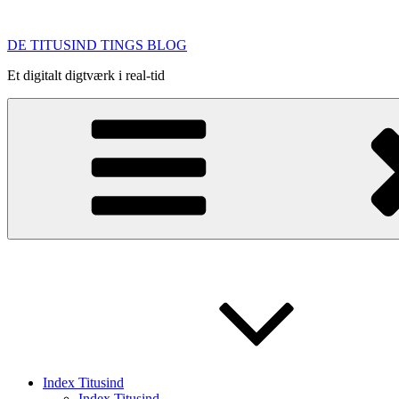
Videre
til
DE TITUSIND TINGS BLOG
indhold
Et digitalt digtværk i real-tid
Index Titusind
Index Titusind