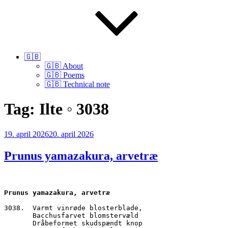
🇬🇧
🇬🇧 About
🇬🇧 Poems
🇬🇧 Technical note
Tag:
Ilte ◦ 3038
Udgivet
19. april 2026
20. april 2026
den
Prunus yamazakura, arvetræ
Prunus yamazakura, arvetræ
3038.  Varmt vinrøde blosterblade,
       Bacchusfarvet blomstervæld
       Dråbeformet skudspændt knop