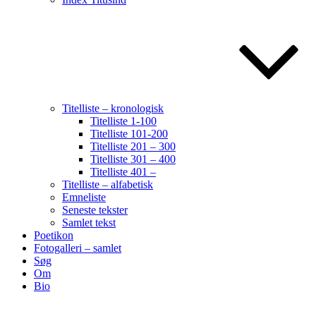
Titelliste – kronologisk
Titelliste 1-100
Titelliste 101-200
Titelliste 201 – 300
Titelliste 301 – 400
Titelliste 401 –
Titelliste – alfabetisk
Emneliste
Seneste tekster
Samlet tekst
Poetikon
Fotogalleri – samlet
Søg
Om
Bio