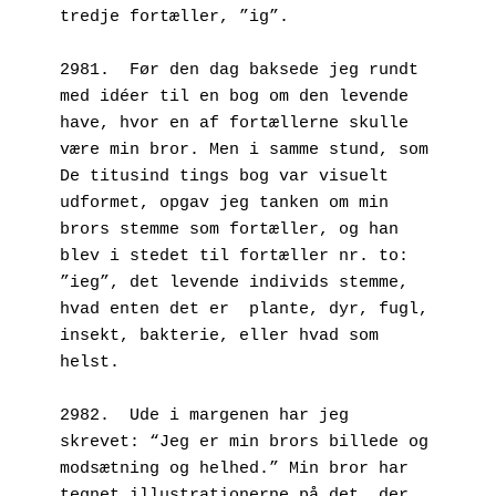
tredje fortæller, ”ig”.
2981.  Før den dag baksede jeg rundt 
med idéer til en bog om den levende 
have, hvor en af fortællerne skulle 
være min bror. Men i samme stund, som 
De titusind tings bog var visuelt 
udformet, opgav jeg tanken om min 
brors stemme som fortæller, og han 
blev i stedet til fortæller nr. to: 
”ieg”, det levende individs stemme, 
hvad enten det er  plante, dyr, fugl, 
insekt, bakterie, eller hvad som 
helst.
2982.  Ude i margenen har jeg 
skrevet: “Jeg er min brors billede og 
modsætning og helhed.” Min bror har 
tegnet illustrationerne på det, der 