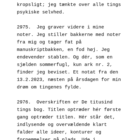
kropsligt; jeg tænkte over alle tings 
psykiske selvhed.
2975.  Jeg graver videre i mine 
noter. Jeg stiller bakkerne med noter 
fra mig og tager fat på 
manuskriptbakken, en fod høj. Jeg 
endevender stablen. Og dér, som en 
sjælden sommerfugl, kun ark nr. 2, 
finder jeg beviset. Et notat fra den 
13.2.2023, næsten på årsdagen for min 
drøm om tingenes fylde.
2976.  Overskriften er De titusind 
tings bog. Titlen optræder hér første 
gang optræder titlen. Hér står det, 
indlysende og overvældende klart 
falder alle ideer, konturer og 
fornemmelser på plads. Ude i 