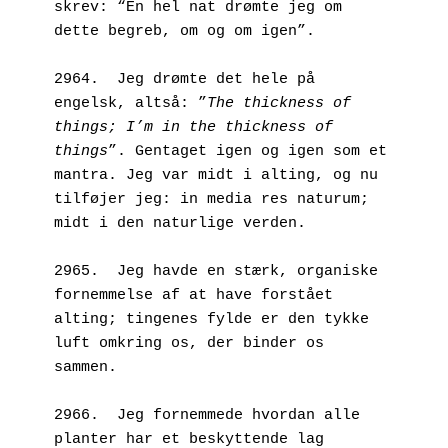
skrev: “En hel nat drømte jeg om 
dette begreb, om og om igen”. 
2964.  Jeg drømte det hele på 
engelsk, altså: ”
The thickness of 
things; I’m in the thickness of 
things
”. Gentaget igen og igen som et 
mantra. Jeg var midt i alting, og nu 
tilføjer jeg: in media res naturum; 
midt i den naturlige verden.
2965.  Jeg havde en stærk, organiske 
fornemmelse af at have forstået 
alting; tingenes fylde er den tykke 
luft omkring os, der binder os 
sammen.
2966.  Jeg fornemmede hvordan alle 
planter har et beskyttende lag 