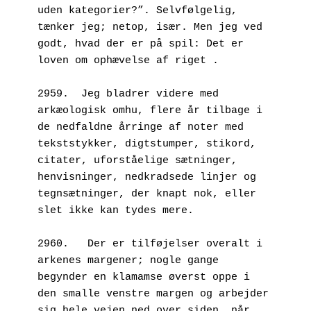
uden kategorier?”. Selvfølgelig, 
tænker jeg; netop, især. Men jeg ved 
godt, hvad der er på spil: Det er 
loven om ophævelse af riget .
2959.  Jeg bladrer videre med 
arkæologisk omhu, flere år tilbage i 
de nedfaldne årringe af noter med 
tekststykker, digtstumper, stikord, 
citater, uforståelige sætninger, 
henvisninger, nedkradsede linjer og 
tegnsætninger, der knapt nok, eller 
slet ikke kan tydes mere.
2960.	Der er tilføjelser overalt i 
arkenes margener; nogle gange 
begynder en klamamse øverst oppe i 
den smalle venstre margen og arbejder 
sig hele vejen ned over siden, når 