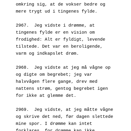
omkring sig, at de vokser bedre og 
mere trygt ud i tingenes fylde.
2967.  Jeg vidste i drømme, at 
tingenes fylde er en vision om 
frodighed: Alt er fyldigt, levende 
tilstede. Det var en beroligende, 
varm og indkapslet drøm. 
2968.  Jeg vidste at jeg må vågne op 
og digte om begrebet; jeg var 
halvvågen flere gange, drev med 
nattens strøm, gentog begrebet igen 
for ikke at glemme det.
2969.  Jeg vidste, at jeg måtte vågne 
og skrive det ned, før dagen slettede 
mine spor. I drømme kan intet 
forklares, for drømme kan ikke 