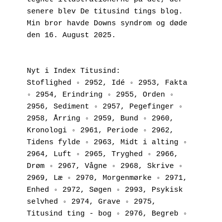
senere blev De titusind tings blog. 
Min bror havde Downs syndrom og døde 
den 16. August 2025.
Nyt i Index Titusind:
Stoflighed ◦ 2952, Idé ◦ 2953, Fakta 
◦ 2954, Erindring ◦ 2955, Orden ◦ 
2956, Sediment ◦ 2957, Pegefinger ◦ 
2958, Årring ◦ 2959, Bund ◦ 2960, 
Kronologi ◦ 2961, Periode ◦ 2962, 
Tidens fylde ◦ 2963, Midt i alting ◦ 
2964, Luft ◦ 2965, Tryghed ◦ 2966, 
Drøm ◦ 2967, Vågne ◦ 2968, Skrive ◦ 
2969, Læ ◦ 2970, Morgenmørke ◦ 2971, 
Enhed ◦ 2972, Søgen ◦ 2993, Psykisk 
selvhed ◦ 2974, Grave ◦ 2975, 
Titusind ting - bog ◦ 2976, Begreb ◦ 