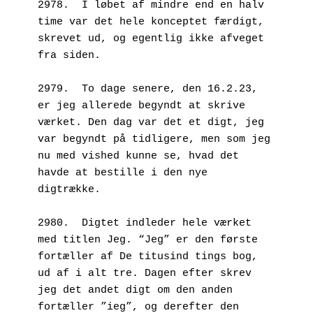
2978.  I løbet af mindre end en halv 
time var det hele konceptet færdigt, 
skrevet ud, og egentlig ikke afveget 
fra siden.
2979.  To dage senere, den 16.2.23, 
er jeg allerede begyndt at skrive 
værket. Den dag var det et digt, jeg 
var begyndt på tidligere, men som jeg 
nu med vished kunne se, hvad det 
havde at bestille i den nye 
digtrække.
2980.  Digtet indleder hele værket 
med titlen Jeg. “Jeg” er den første 
fortæller af De titusind tings bog, 
ud af i alt tre. Dagen efter skrev 
jeg det andet digt om den anden 
fortæller ”ieg”, og derefter den 