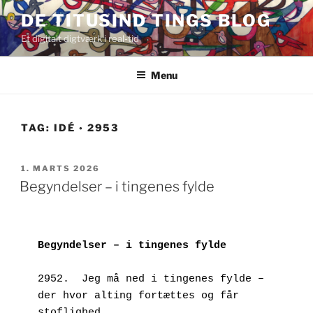
Videre
DE TITUSIND TINGS BLOG
til
Et digitalt digtværk i real-tid
indhold
Menu
TAG:
IDÉ ◦ 2953
UDGIVET
1. MARTS 2026
DEN
Begyndelser – i tingenes fylde
Begyndelser – i tingenes fylde
2952.  Jeg må ned i tingenes fylde – 
der hvor alting fortættes og får 
stoflighed.