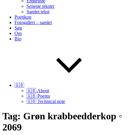
Emneliste
Seneste tekster
Samlet tekst
Poetikon
Fotogalleri – samlet
Søg
Om
Bio
🇬🇧
🇬🇧 About
🇬🇧 Poems
🇬🇧 Technical note
Tag:
Grøn krabbeedderkop ◦
2069