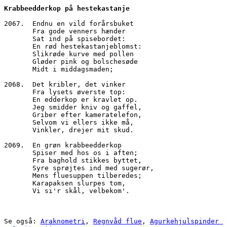
Krabbeedderkop på hestekastanje
2067.  Endnu en vild forårsbuket 
       Fra gode venners hænder
       Sat ind på spisebordet:
       En rød hestekastanjeblomst:
       Slikrøde kurve med pollen
       Gløder pink og bolschesøde
       Midt i middagsmaden;
2068.  Det kribler, det vinker
       Fra lysets øverste top:
       En edderkop er kravlet op.
       Jeg smidder kniv og gaffel,
       Griber efter kameratelefon,
       Selvom vi ellers ikke må,
       Vinkler, drejer mit skud.
2069.  En grøn krabbeedderkop
       Spiser med hos os i aften;
       Fra baghold stikkes byttet,
       Syre sprøjtes ind med sugerør,
       Mens fluesuppen tilberedes;
       Karapaksen slurpes tom,
       Vi si'r skål, velbekom'.
Se også: 
Araknometri
, 
Regnvåd flue
, 
Agurkehjulspinder 