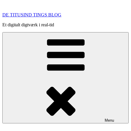
Videre
til
DE TITUSIND TINGS BLOG
indhold
Et digitalt digtværk i real-tid
Menu