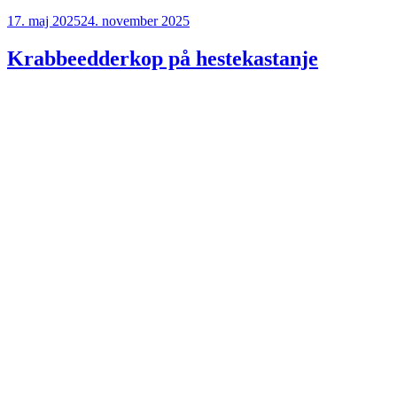
Udgivet
17. maj 2025
24. november 2025
den
Krabbeedderkop på hestekastanje