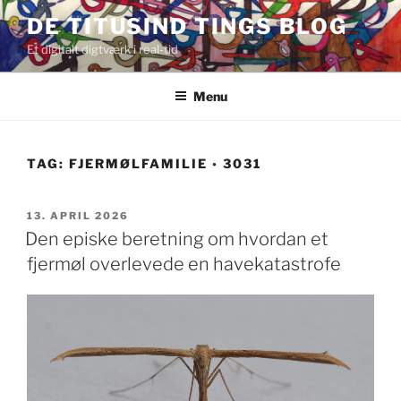
Videre
DE TITUSIND TINGS BLOG
til
Et digitalt digtværk i real-tid
indhold
Menu
TAG:
FJERMØLFAMILIE ◦ 3031
UDGIVET
13. APRIL 2026
DEN
Den episke beretning om hvordan et
fjermøl overlevede en havekatastrofe