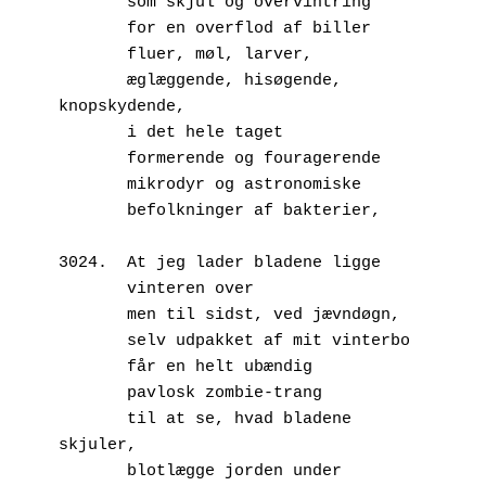
       som skjul og overvintring
       for en overflod af biller
       fluer, møl, larver,
       æglæggende, hisøgende, 
knopskydende,
       i det hele taget
       formerende og fouragerende
       mikrodyr og astronomiske
       befolkninger af bakterier,
3024.  At jeg lader bladene ligge
       vinteren over
       men til sidst, ved jævndøgn,
       selv udpakket af mit vinterbo
       får en helt ubændig
       pavlosk zombie-trang
       til at se, hvad bladene 
skjuler,
       blotlægge jorden under