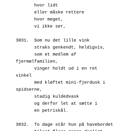
       hvor lidt
       eller måske rettere
       hvor meget,
       vi ikke ser,
3031.  Som nu det lille vink
       straks genkendt, heldigvis,
       som et medlem af 
fjermølfamilien,
       vinger holdt ud i en ret 
vinkel
       med kløftet mini-fjerdusk i 
spidserne,
       stadig kuldedvask
       og derfor let at sætte i
       en petriskål.
3032.  To dage står hun på havebordet