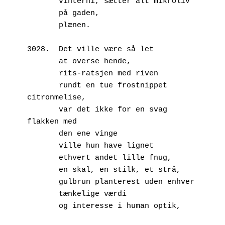
       vinterhi, sætter alt mikroliv
       på gaden,
       plænen.
3028.  Det ville være så let
       at overse hende,
       rits-ratsjen med riven
       rundt en tue frostnippet 
citronmelise,
       var det ikke for en svag 
flakken med
       den ene vinge
       ville hun have lignet
       ethvert andet lille fnug,
       en skal, en stilk, et strå,
       gulbrun planterest uden enhver
       tænkelige værdi
       og interesse i human optik,