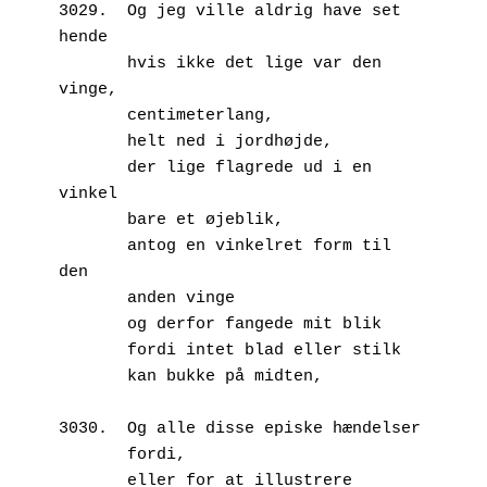
3029.  Og jeg ville aldrig have set 
hende
       hvis ikke det lige var den 
vinge,
       centimeterlang,
       helt ned i jordhøjde,
       der lige flagrede ud i en 
vinkel
       bare et øjeblik,
       antog en vinkelret form til 
den 
       anden vinge
       og derfor fangede mit blik
       fordi intet blad eller stilk
       kan bukke på midten,
3030.  Og alle disse episke hændelser
       fordi,
       eller for at illustrere