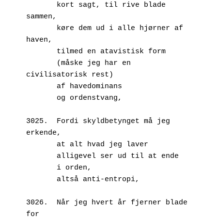
       kort sagt, til rive blade 
sammen,
       køre dem ud i alle hjørner af 
haven,
       tilmed en atavistisk form
       (måske jeg har en 
civilisatorisk rest)
       af havedominans
       og ordenstvang,
3025.  Fordi skyldbetynget må jeg 
erkende,
       at alt hvad jeg laver 
       alligevel ser ud til at ende 
       i orden,
       altså anti-entropi,
3026.  Når jeg hvert år fjerner blade 
for