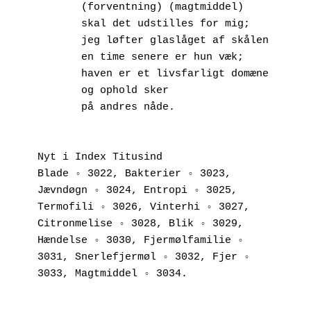
       (forventning) (magtmiddel)
       skal det udstilles for mig;
       jeg løfter glaslåget af skålen
       en time senere er hun væk;
       haven er et livsfarligt domæne
       og ophold sker
       på andres nåde.
Nyt i Index Titusind
Blade ◦ 3022, Bakterier ◦ 3023, 
Jævndøgn ◦ 3024, Entropi ◦ 3025, 
Termofili ◦ 3026, Vinterhi ◦ 3027, 
Citronmelise ◦ 3028, Blik ◦ 3029, 
Hændelse ◦ 3030, Fjermølfamilie ◦ 
3031, Snerlefjermøl ◦ 3032, Fjer ◦ 
3033, Magtmiddel ◦ 3034.