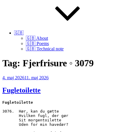
🇬🇧
🇬🇧 About
🇬🇧 Poems
🇬🇧 Technical note
Tag:
Fjerfrisure ◦ 3079
Udgivet
4. maj 2026
11. maj 2026
den
Fugletoilette
Fugletoilette
3076.  Hør, kan du gætte
       Hvilken fugl, der gør
       Sit morgentoilette
       Uden for min havedør?