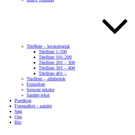
Titelliste – kronologisk
Titelliste 1-100
Titelliste 101-200
Titelliste 201 – 300
Titelliste 301 – 400
Titelliste 401 –
Titelliste – alfabetisk
Emneliste
Seneste tekster
Samlet tekst
Poetikon
Fotogalleri – samlet
Søg
Om
Bio