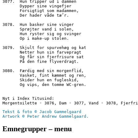
3077.  Hun tripper ud i dammen
       Dypper sine vingefjer
       Forsigtigt som madammen,
       Der hader våde tæ’r.
3078.  Hun basker sine vinger
       Sprøjter vand i solen,
       Hun ryster sig og svinger 
       Op i make-up stolen.
3079.  Skjult for spurvehøg og kat
       Netter hun sin farvepragt
       Og får sin fjerfrisure sat
       På den fine flyverdragt.
3080.  Færdig med sin morgenflid,
       Vasket, fint kæmmet og ren,
       Skider hun en fugleskid,
       Og vips, den tomme WC-gren.
Nyt i Index Titusind:
Morgentoilette ◦ 3076, Dam ◦ 3077, Vand ◦ 3078, Fjerfri
Tekst & foto © Jacob Gammelgaard
Artwork © Peter Andrew Gammelgaard.
Emnegrupper – menu