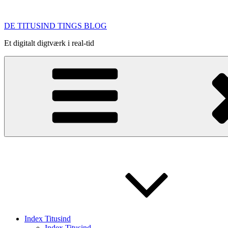
Videre
til
DE TITUSIND TINGS BLOG
indhold
Et digitalt digtværk i real-tid
Index Titusind
Index Titusind