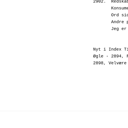
2902.  Redska
       
       
       A
       J
Nyt i Index T
Øgle ◦ 2894, 
2898, Velvære