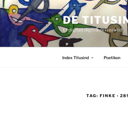
Videre
til
DE TITUSI
indhold
Et digitalt digtværk i real-tid
Index Titusind
Poetikon
TAG:
FINKE ◦ 28