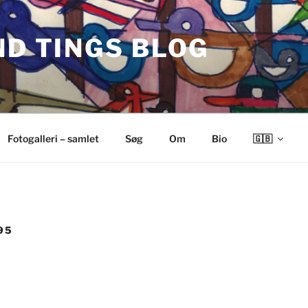
ND TINGS BLOG
Fotogalleri – samlet
Søg
Om
Bio
🇬🇧
95