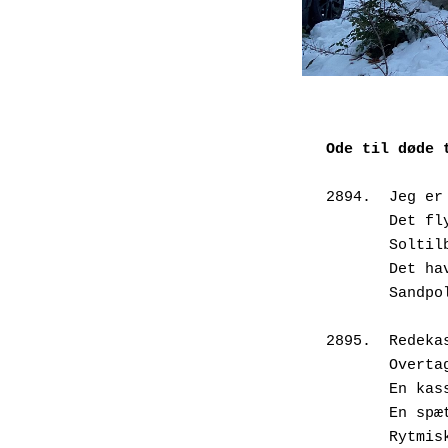
Ode til døde 
2894.  Jeg er
       
       
       
       
2895.  Redeka
       
       
       
       