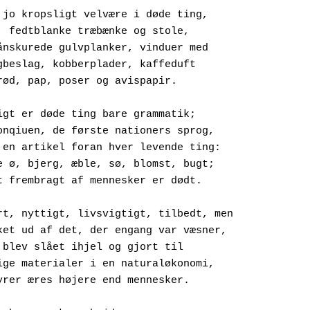
 jo kropsligt velvære i døde ting,
Slidte, fedtblanke træbænke og stole,
Såbespånskurede gulvplanker, vinduer med
Messingbeslag, kobberplader, kaffeduft
Hvedebrød, pap, poser og avispapir.
igt er døde ting bare grammatik;
På algonqiuen, de første nationers sprog,
Bruges en artikel foran hver levende ting:
Levende ø, bjerg, æble, sø, blomst, bugt;
Men alt frembragt af mennesker er dødt.
rt, nyttigt, livsvigtigt, tilbedt, men
Tilvirket ud af det, der engang var væsner,
Før de blev slået ihjel og gjort til
Naturlige materialer i en naturaløkonomi,
Hvor myrer æres højere end mennesker.