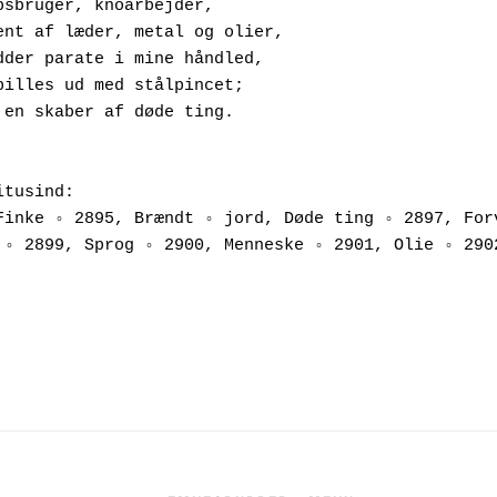
bsbruger, knoarbejder,
Konsument af læder, metal og olier, 
Ord sidder parate i mine håndled,
ndre pilles ud med stålpincet;
eg er en skaber af døde ting.
itusind:
Finke ◦ 2895, Brændt ◦ jord, Døde ting ◦ 2897, Forv
 ◦ 2899, Sprog ◦ 2900, Menneske ◦ 2901, Olie ◦ 290