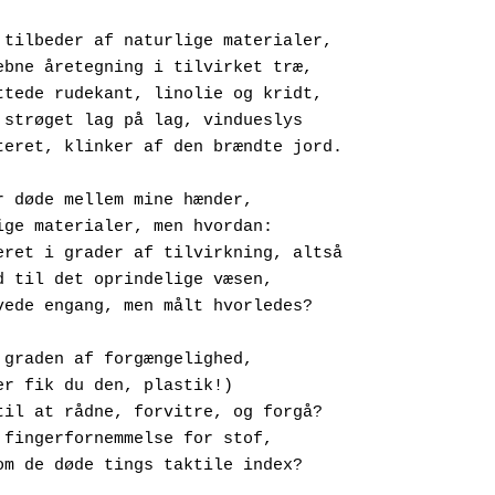
 tilbeder af naturlige materialer,
Den slebne åretegning i tilvirket træ,
Den kittede rudekant, linolie og kridt,
Maling strøget lag på lag, vindueslys
Refrakteret, klinker af den brændte jord.
r døde mellem mine hænder,
Naturlige materialer, men hvordan:
Kalibreret i grader af tilvirkning, altså
Afstand til det oprindelige væsen,
Der levede engang, men målt hvorledes?
 graden af forgængelighed,
Ha! der fik du den, plastik!)
Evnen til at rådne, forvitre, og forgå?
Er det fingerfornemmelse for stof,
Målt som de døde tings taktile index?