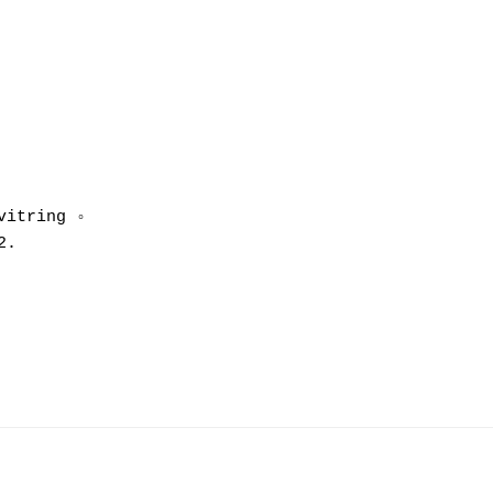
itring ◦ 
2.