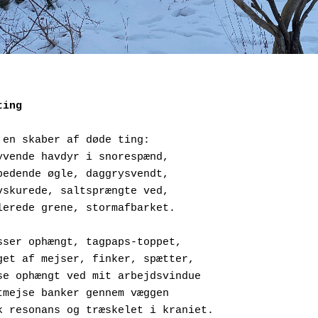
ting
 en skaber af døde ting:
Det flyvende havdyr i snorespænd,
Soltilbedende øgle, daggrysvendt,
Det havskurede, saltsprængte ved,
Sandpolerede grene, stormafbarket.
sser ophængt, tagpaps-toppet,
Overtaget af mejser, finker, spætter,
En kasse ophængt ved mit arbejdsvindue
En spætmejse banker gennem væggen
Rytmisk resonans og træskelet i kraniet.