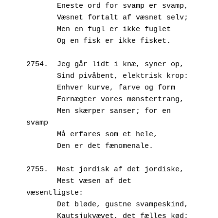
       Eneste ord for svamp er svamp,
       Væsnet fortalt af væsnet selv;
       Men en fugl er ikke fuglet
       Og en fisk er ikke fisket.
2754.  Jeg går lidt i knæ, syner op,
       Sind pivåbent, elektrisk krop:
       Enhver kurve, farve og form
       Fornægter vores mønstertrang,
       Men skærper sanser; for en 
svamp
       Må erfares som et hele,
       Den er det fænomenale.
2755.  Mest jordisk af det jordiske,
       Mest væsen af det 
væsentligste:
       Det bløde, gustne svampeskind,
       Kautsjukvævet, det fælles kød;