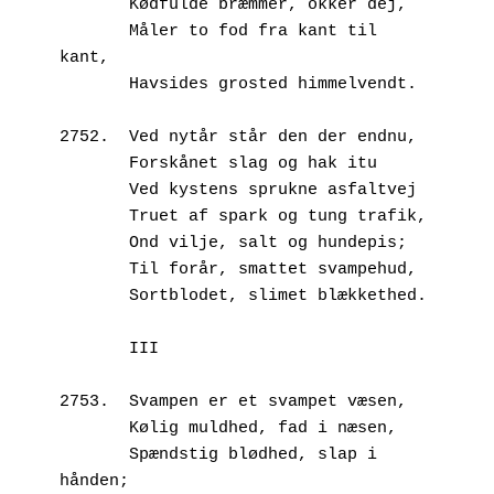
       Kødfulde bræmmer, okker dej,
       Måler to fod fra kant til 
kant,
       Havsides grosted himmelvendt.
2752.  Ved nytår står den der endnu,
       Forskånet slag og hak itu
       Ved kystens sprukne asfaltvej
       Truet af spark og tung trafik,
       Ond vilje, salt og hundepis;
       Til forår, smattet svampehud,
       Sortblodet, slimet blækkethed.
       III
2753.  Svampen er et svampet væsen,
       Kølig muldhed, fad i næsen,
       Spændstig blødhed, slap i 
hånden;