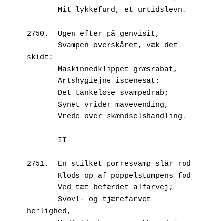
       Mit lykkefund, et urtidslevn. 
2750.  Ugen efter på genvisit,
       Svampen overskåret, væk det 
skidt:
       Maskinnedklippet græsrabat,
       Artshygiejne iscenesat:
       Det tankeløse svampedrab;
       Synet vrider mavevending,
       Vrede over skændselshandling.
       II
2751.  En stilket porresvamp slår rod
       Klods op af poppelstumpens fod
       Ved tæt befærdet alfarvej;
       Svovl- og tjærefarvet 
herlighed,