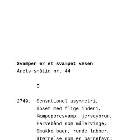
Svampen er et svampet væsen
Årets småtid nr. 44
       I
2749.  Sensationel asymmetri,
       Roset med flige indeni,
       Kæmpeporesvamp, jerseybrun,
       Farvebånd som målervinge,
       Smukke buer, runde labber,
       Størrelse som en barnefavn;