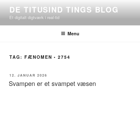
Videre
DE TITUSIND TINGS BLOG
til
Et digitalt digtværk i real-tid
indhold
Menu
TAG:
FÆNOMEN ◦ 2754
UDGIVET
12. JANUAR 2026
DEN
Svampen er et svampet væsen