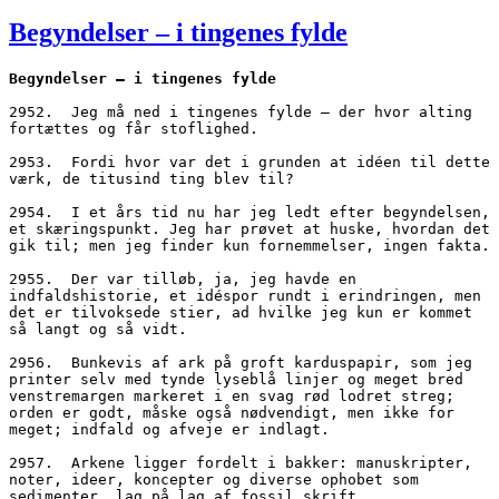
den
Begyndelser – i tingenes fylde
Begyndelser – i tingenes fylde
2952.  Jeg må ned i tingenes fylde – der hvor alting 
fortættes og får stoflighed.
2953.  Fordi hvor var det i grunden at idéen til dette 
værk, de titusind ting blev til?
2954.  I et års tid nu har jeg ledt efter begyndelsen, 
et skæringspunkt. Jeg har prøvet at huske, hvordan det 
gik til; men jeg finder kun fornemmelser, ingen fakta.
2955.  Der var tilløb, ja, jeg havde en 
indfaldshistorie, et idéspor rundt i erindringen, men 
det er tilvoksede stier, ad hvilke jeg kun er kommet 
så langt og så vidt.
2956.  Bunkevis af ark på groft karduspapir, som jeg 
printer selv med tynde lyseblå linjer og meget bred 
venstremargen markeret i en svag rød lodret streg; 
orden er godt, måske også nødvendigt, men ikke for 
meget; indfald og afveje er indlagt.
2957.  Arkene ligger fordelt i bakker: manuskripter, 
noter, ideer, koncepter og diverse ophobet som 
sedimenter, lag på lag af fossil skrift.