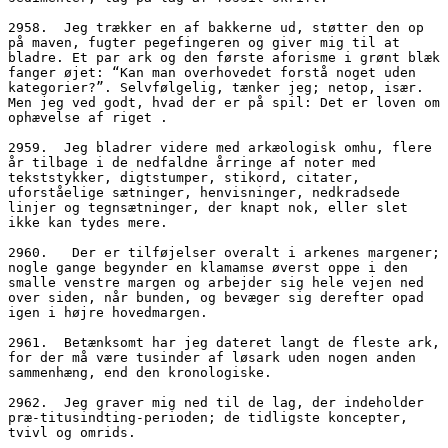
2958.  Jeg trækker en af bakkerne ud, støtter den op 
på maven, fugter pegefingeren og giver mig til at 
bladre. Et par ark og den første aforisme i grønt blæk 
fanger øjet: “Kan man overhovedet forstå noget uden 
kategorier?”. Selvfølgelig, tænker jeg; netop, især. 
Men jeg ved godt, hvad der er på spil: Det er loven om 
ophævelse af riget .
2959.  Jeg bladrer videre med arkæologisk omhu, flere 
år tilbage i de nedfaldne årringe af noter med 
tekststykker, digtstumper, stikord, citater, 
uforståelige sætninger, henvisninger, nedkradsede 
linjer og tegnsætninger, der knapt nok, eller slet 
ikke kan tydes mere.
2960.	Der er tilføjelser overalt i arkenes margener; 
nogle gange begynder en klamamse øverst oppe i den 
smalle venstre margen og arbejder sig hele vejen ned 
over siden, når bunden, og bevæger sig derefter opad 
igen i højre hovedmargen.
2961.  Betænksomt har jeg dateret langt de fleste ark, 
for der må være tusinder af løsark uden nogen anden 
sammenhæng, end den kronologiske.
2962.  Jeg graver mig ned til de lag, der indeholder 
præ-titusindting-perioden; de tidligste koncepter, 
tvivl og omrids.