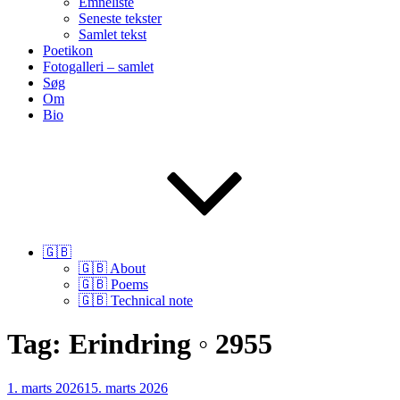
Emneliste
Seneste tekster
Samlet tekst
Poetikon
Fotogalleri – samlet
Søg
Om
Bio
🇬🇧
🇬🇧 About
🇬🇧 Poems
🇬🇧 Technical note
Tag:
Erindring ◦ 2955
Udgivet
1. marts 2026
15. marts 2026