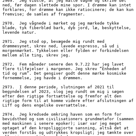
2969.  Jeg vidste, at jeg måtte vågne og skrive det 
ned, før dagen slettede mine spor. I drømme kan intet 
forklares, for drømme kan ikke ratiocinere; de kan kun 
fremvise; de samles af fragmenter.
2970.  Jeg vågnede i mørket og jeg mærkede tykke 
blade, tyk fiberblød bark, dyb jord, læ, beskyttelse, 
levende natur.
2971.  Jeg stod op, bevægede mig rundt med 
drømmesynet, skrev ned, lavede espresso, så ud i 
morgenmørket. Tykkelsen eller fylden er forbindelsen 
mellem alle ting, skrev jeg.
2972.  Fem måneder senere den 9.7.22 har jeg lavet 
flere tilføjelser i margenen. Jeg skrev “Enheden af 
tid og rum”. Det gengiver godt denne mørke kosmiske 
fornemmelse, jeg havde i drømmen.
2973.  I denne periode, slutningen af 2021 til 
begyndelsen af 2023, slog jeg rundt om mig i søgen 
efter den rigtige fortsættelse og fremfor alt den 
rigtige form til at komme videre efter afslutningen af 
Liff og dens engelske oversættelse.
2974.  Jeg kredsede omkring haven som en form for 
bevidsthed og som civilisationers grundmetafor (sammen 
med maskinen i senere epoker); især var jeg meget 
optaget af den kropsliggjorte sansning, altså det at 
verden forstås og udtrykkes kropsligt; jeg tænkte over 