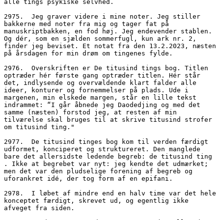
alle tings psykiske selvhed.
2975.  Jeg graver videre i mine noter. Jeg stiller 
bakkerne med noter fra mig og tager fat på 
manuskriptbakken, en fod høj. Jeg endevender stablen. 
Og dér, som en sjælden sommerfugl, kun ark nr. 2, 
finder jeg beviset. Et notat fra den 13.2.2023, næsten 
på årsdagen for min drøm om tingenes fylde.
2976.  Overskriften er De titusind tings bog. Titlen 
optræder hér første gang optræder titlen. Hér står 
det, indlysende og overvældende klart falder alle 
ideer, konturer og fornemmelser på plads. Ude i 
margenen, min elskede margen, står en lille tekst 
indrammet: “I går åbnede jeg Daodedjing og med det 
samme (næsten) forstod jeg, at resten af min 
tilværelse skal bruges til at skrive titusind strofer 
om titusind ting."
2977.  De titusind tinges bog kom til verden færdigt 
udformet, konciperet og struktureret. Den manglede 
bare det allersidste ledende begreb: de titusind ting 
. Ikke at begrebet var nyt: jeg kendte det udmærket; 
men det var den pludselige forening af begreb og 
uforankret idé, der tog form af en epifani. 
2978.  I løbet af mindre end en halv time var det hele 
konceptet færdigt, skrevet ud, og egentlig ikke 
afveget fra siden.