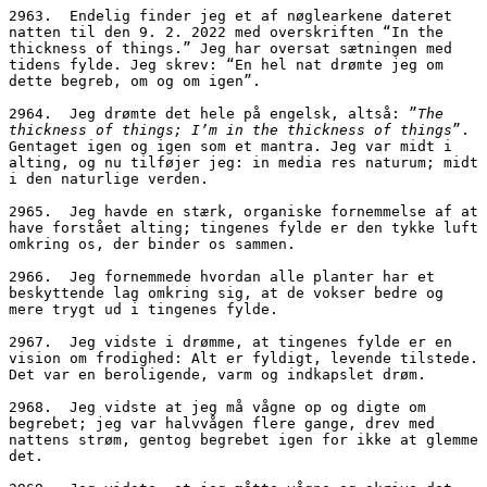
2963.  Endelig finder jeg et af nøglearkene dateret 
natten til den 9. 2. 2022 med overskriften “In the 
thickness of things.” Jeg har oversat sætningen med 
tidens fylde. Jeg skrev: “En hel nat drømte jeg om 
dette begreb, om og om igen”. 
2964.  Jeg drømte det hele på engelsk, altså: ”
The 
thickness of things; I’m in the thickness of things
”. 
Gentaget igen og igen som et mantra. Jeg var midt i 
alting, og nu tilføjer jeg: in media res naturum; midt 
i den naturlige verden.
2965.  Jeg havde en stærk, organiske fornemmelse af at 
have forstået alting; tingenes fylde er den tykke luft 
omkring os, der binder os sammen.
2966.  Jeg fornemmede hvordan alle planter har et 
beskyttende lag omkring sig, at de vokser bedre og 
mere trygt ud i tingenes fylde.
2967.  Jeg vidste i drømme, at tingenes fylde er en 
vision om frodighed: Alt er fyldigt, levende tilstede. 
Det var en beroligende, varm og indkapslet drøm. 
2968.  Jeg vidste at jeg må vågne op og digte om 
begrebet; jeg var halvvågen flere gange, drev med 
nattens strøm, gentog begrebet igen for ikke at glemme 
det.