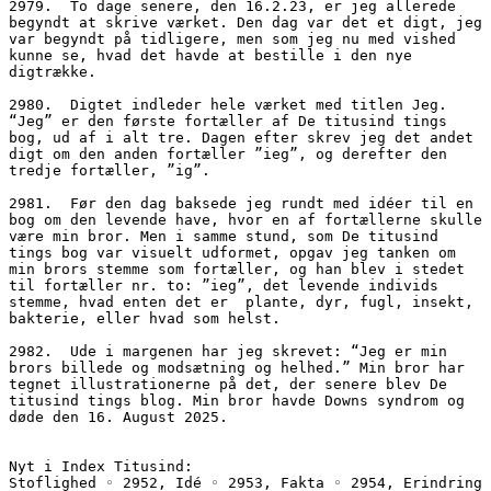
2979.  To dage senere, den 16.2.23, er jeg allerede 
begyndt at skrive værket. Den dag var det et digt, jeg 
var begyndt på tidligere, men som jeg nu med vished 
kunne se, hvad det havde at bestille i den nye 
digtrække.
2980.  Digtet indleder hele værket med titlen Jeg. 
“Jeg” er den første fortæller af De titusind tings 
bog, ud af i alt tre. Dagen efter skrev jeg det andet 
digt om den anden fortæller ”ieg”, og derefter den 
tredje fortæller, ”ig”.
2981.  Før den dag baksede jeg rundt med idéer til en 
bog om den levende have, hvor en af fortællerne skulle 
være min bror. Men i samme stund, som De titusind 
tings bog var visuelt udformet, opgav jeg tanken om 
min brors stemme som fortæller, og han blev i stedet 
til fortæller nr. to: ”ieg”, det levende individs 
stemme, hvad enten det er  plante, dyr, fugl, insekt, 
bakterie, eller hvad som helst.
2982.  Ude i margenen har jeg skrevet: “Jeg er min 
brors billede og modsætning og helhed.” Min bror har 
tegnet illustrationerne på det, der senere blev De 
titusind tings blog. Min bror havde Downs syndrom og 
døde den 16. August 2025.
Nyt i Index Titusind:
Stoflighed ◦ 2952, Idé ◦ 2953, Fakta ◦ 2954, Erindring 