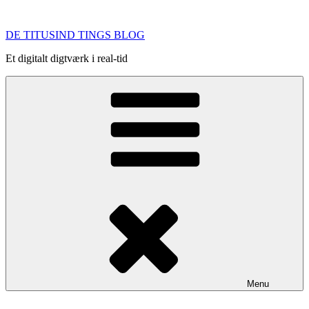
Videre
til
DE TITUSIND TINGS BLOG
indhold
Et digitalt digtværk i real-tid
Menu