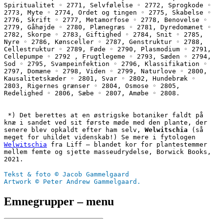
Spiritualitet ◦ 2771, Selvfølelse ◦ 2772, Sprogkode ◦ 
2773, Myte ◦ 2774, Ordet og tingen ◦ 2775, Skabelse ◦ 
2776, Skrift ◦ 2777, Metamorfose ◦ 2778, Benovelse ◦ 
2779, Gåhøjde ◦ 2780, Plænegræs ◦ 2781, Dyredomænet ◦ 
2782, Skorpe ◦ 2783, Giftighed ◦ 2784, Snit ◦ 2785, 
Nyre ◦ 2786, Kønsceller ◦ 2787, Genstruktur ◦ 2788, 
Cellestruktur ◦ 2789, Føde ◦ 2790, Plasmodium ◦ 2791, 
Cellepumpe ◦ 2792 , Frugtlegeme ◦ 2793, Sæden ◦ 2794, 
Sod ◦ 2795, Svampeinfektion ◦ 2796, Klassifikation ◦ 
2797, Domæne ◦ 2798, Viden ◦ 2799, Naturlove ◦ 2800, 
Kausalitetskæder ◦ 2801, Svar ◦ 2802, Hundebræk ◦ 
2803, Rigernes grænser ◦ 2804, Osmose ◦ 2805, 
Redelighed ◦ 2806, Sæbe ◦ 2807, Amøbe ◦ 2808.
 *) Det berettes at en østrigske botaniker faldt på 
knæ i sandet ved sit første møde med den plante, der 
senere blev opkaldt efter ham selv, 
Welwitschia
 (så 
meget for uhildet videnskab!) Se mere i fytologen 
Welwitschia
 fra Liff – blandet kor for plantestemmer 
mellem femte og sjette masseudrydelse, Borwick Books, 
2021.
Tekst & foto © Jacob Gammelgaard
Artwork © Peter Andrew Gammelgaard.
Emnegrupper – menu