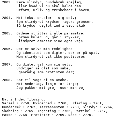
2803.  Kære slimdyr, hundebræk spejlæg,
       Eller hvad vi nu skal kalde dem
       Urform, urliv og æresbeboer i haven;
2804.  Mit tekst snubler i sig selv;
       Som slimdyret krydser rigers grænser,
       Så krydser digtet ind i videnskab;
2805.  Ordene stritter i alle parametre,
       Formen buler ud, går i stykker,
       Slimdyret osmoser sine egne veje.
2806.  Det er selve min redelighed
       Og identitet som digter, der er på spil,
       Men slimdyret vil ikke poetiseres;
2807.  Og digtet vil kun sig selv,
       Undviger så glat som sæbe,
       Egenrådig som protisten dér;
2808.  Sat til vægs af en amøbe,
       Mit nederlag, linje for linje;
       Jeg pakker mit grej, oser min vej.
Nyt i Index Titusind:
Varsel ◦ 2759, Uvidenhed ◦ 2760, Erfaring ◦ 2761, 
Hundebræk ◦ 2762, Terrassesten ◦ 2763, Slimdyr ◦ 2764, 
Skabning ◦ 2765, Ingenting ◦ 2766, Partikel ◦ 2767, 
Masse ◦ 2768, Protister ◦ 2769, Nåde ◦ 2770, 