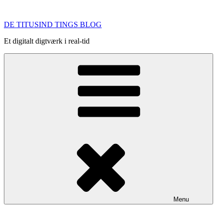
Videre
til
DE TITUSIND TINGS BLOG
indhold
Et digitalt digtværk i real-tid
Menu