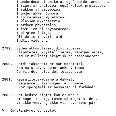
       I underdomænet unikota, også kaldet amorphea,
       I riget af protozoa, også kaldet protister,
       I rækken af amoebozoa,
       I underrækken Conosa,
       I infrarækken Mycetozoa,
       I klassen myxogastria,
       I ordnen physerales,
       I familien af physaraceae,
       I slægten fuligo,
       Alt dette i hvert fald 
       Indtil videre …
2799.  Viden akkumuleres, distribueres,
       Disputeres, krystalliseres, reorganiseres,
       Jeg er militant skeptisk og passioneret;
2800.  Fordi taksonomi er som matematik,
       Som naturlove, some tankesystemer:
       De vil det hele, det totale svar;
2801.  Kausalitetskæderne afdækket,
       Diagrammet, løsningen, et domæne 
       Hvor spørgsmål er besvaret på forhånd;
2802.  Det bedste digtet kan er måske
       At suge til sig, rumme så meget af det,
       Vi ikke ved, og ikke vil have svar på;
V.  Om slimdyret og digtet