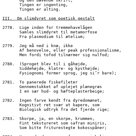
       Og den bævende skrift;
       Tingen er ingenting, 
       Tingen er alting.
III.  Om slimdyret som poetisk gestalt
2778.  Lige inden for tremmehavelågen
       Samles slimdyret til metamorfose
       Fra plasmodium til ætelium;
2779.  Jeg må ned i knæ, ikke
       Af benovelse, eller peak professionalisme,
       Men fordi tofod tilnærmer sig nulfod;
2780.  (Sproget blev til i gåhøjde,
       Siddehøjde, klatre- og kysthøjde;
       Fysiognomi former sprog, jeg si’r bare);
2781.  To panerede fiskefileter
       Gennemstukket af uplejet plænegræs
       I en sær hud- og hæfteplasterbeige;
2782.  Ingen farve kendt fra dyredomænet,
       Kognitivt ret svær at kapere, som
       Biologisk udtryk fra det fjerde rige;
2783.  Skorpe, ja, en skorpe, krummen,
       Fint tekstureret som safran miniris,
       Som bitte friturestegte kokosspåner;