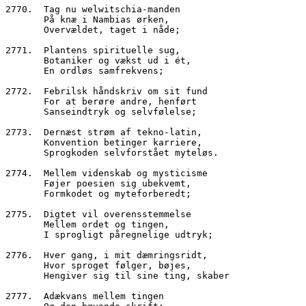
2770.  Tag nu welwitschia-manden
       På knæ i Nambias ørken,  
       Overvældet, taget i nåde;
2771.  Plantens spirituelle sug,
       Botaniker og vækst ud i ét,
       En ordløs samfrekvens;
2772.  Febrilsk håndskriv om sit fund
       For at berøre andre, henført
       Sanseindtryk og selvfølelse;
2773.  Dernæst strøm af tekno-latin,
       Konvention betinger karriere,
       Sprogkoden selvforstået myteløs.
2774.  Mellem videnskab og mysticisme
       Føjer poesien sig ubekvemt,
       Formkodet og myteforberedt;
2775.  Digtet vil overensstemmelse
       Mellem ordet og tingen,
       I sprogligt påregnelige udtryk;
2776.  Hver gang, i mit dæmringsridt,
       Hvor sproget følger, bøjes,
       Hengiver sig til sine ting, skaber
2777.  Adækvans mellem tingen