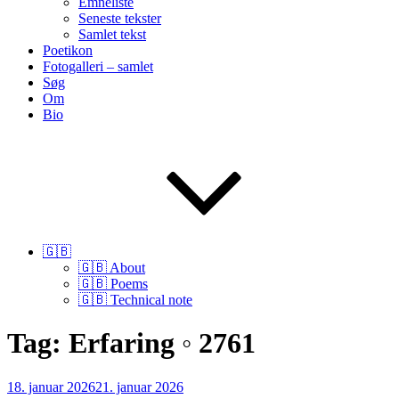
Emneliste
Seneste tekster
Samlet tekst
Poetikon
Fotogalleri – samlet
Søg
Om
Bio
🇬🇧
🇬🇧 About
🇬🇧 Poems
🇬🇧 Technical note
Tag:
Erfaring ◦ 2761
Udgivet
18. januar 2026
21. januar 2026