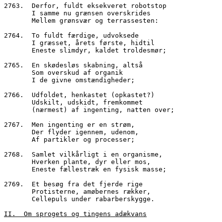
2763.  Derfor, fuldt eksekveret robotstop
       I samme nu grænsen overskrides
       Mellem grønsvær og terrassesten:
2764.  To fuldt færdige, udvoksede
       I græsset, årets første, hidtil 
       Eneste slimdyr, kaldet troldesmør;
2765.  En skødesløs skabning, altså
       Som overskud af organik
       I de givne omstændigheder;
2766.  Udfoldet, henkastet (opkastet?)
       Udskilt, udskidt, fremkommet
       (nærmest) af ingenting, natten over;
2767.  Men ingenting er en strøm,
       Der flyder igennem, udenom,
       Af partikler og processer;
2768.  Samlet vilkårligt i en organisme,
       Hverken plante, dyr eller mos,
       Eneste fællestræk en fysisk masse;
2769.  Et besøg fra det fjerde rige
       Protisterne, amøbernes rækker,
       Cellepuls under rabarberskygge.
II.  Om sprogets og tingens adækvans