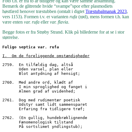
Foto t.h. er fra to år tidligere og kan være samme afstamning.
Bemærk de glitrende hvide “svampe”spor efter plasmodiets
høstfærd henover træstubben (omtalt i digtet
Træstubalmanak 2023
,
vers 1153). Formen t.v. er varianten
rufa
(rød), mens formen t.h. kan
være enten
var. rufa
eller
var. flavia
.
Begge fotos er fra Strøby Strand. Klik på billederne for at se i stor
størrelse.
Fuligo septica var. rufa
I.  Om de foreliggende omstændigheder
2759.  En tilfældig dag, altså
       Uden varsel, plan eller
       Blot antydning af hensigt;
2760.  Med andre ord, klædt af
       I min sproglighed og fanget i
       Almen grad af uvidenhed;
2761.  Dog med rudimentær poetisk 
       Udstyr samt lidt sammensparet 
       Erfaring fra tidligere træf;
2762.  (En gullig, hundebræklignende
       Fænomenologisk tilstand
       På sortslimet yndlingstub);