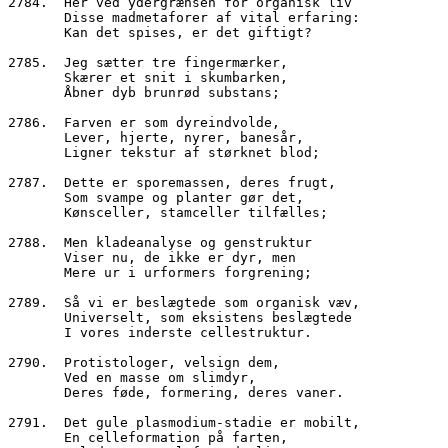
2784.  Her ved ydergrænsen for organisk liv
       Disse madmetaforer af vital erfaring:
       Kan det spises, er det giftigt?
2785.  Jeg sætter tre fingermærker,
       Skærer et snit i skumbarken,
       Åbner dyb brunrød substans;
2786.  Farven er som dyreindvolde,
       Lever, hjerte, nyrer, banesår,
       Ligner tekstur af størknet blod;
2787.  Dette er sporemassen, deres frugt,
       Som svampe og planter gør det,
       Kønsceller, stamceller tilfælles;
2788.  Men kladeanalyse og genstruktur
       Viser nu, de ikke er dyr, men
       Mere ur i urformers forgrening;
2789.  Så vi er beslægtede som organisk væv,
       Universelt, som eksistens beslægtede
       I vores inderste cellestruktur.
2790.  Protistologer, velsign dem,
       Ved en masse om slimdyr,
       Deres føde, formering, deres vaner.
2791.  Det gule plasmodium-stadie er mobilt,
       En celleformation på farten,