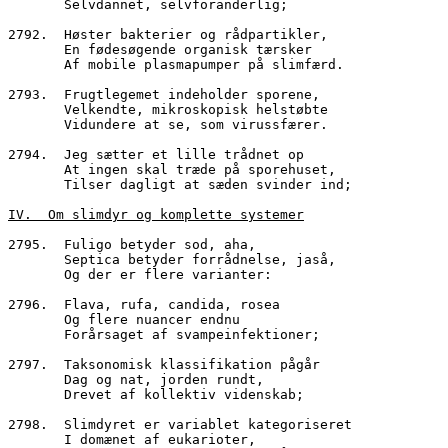
       Selvdannet, selvforanderlig;
2792.  Høster bakterier og rådpartikler,
       En fødesøgende organisk tærsker
       Af mobile plasmapumper på slimfærd.
2793.  Frugtlegemet indeholder sporene,
       Velkendte, mikroskopisk helstøbte
       Vidundere at se, som virussfærer.
2794.  Jeg sætter et lille trådnet op
       At ingen skal træde på sporehuset,
       Tilser dagligt at sæden svinder ind;
IV.  Om slimdyr og komplette systemer
2795.  Fuligo betyder sod, aha,
       Septica betyder forrådnelse, jaså,
       Og der er flere varianter:
2796.  Flava, rufa, candida, rosea
       Og flere nuancer endnu
       Forårsaget af svampeinfektioner;
2797.  Taksonomisk klassifikation pågår
       Dag og nat, jorden rundt,
       Drevet af kollektiv videnskab;
2798.  Slimdyret er variablet kategoriseret
       I domænet af eukarioter,