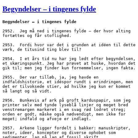
den
Begyndelser – i tingenes fylde
Begyndelser – i tingenes fylde
2952.  Jeg må ned i tingenes fylde – der hvor alting 
fortættes og får stoflighed.
2953.  Fordi hvor var det i grunden at idéen til dette 
værk, de titusind ting blev til?
2954.  I et års tid nu har jeg ledt efter begyndelsen, 
et skæringspunkt. Jeg har prøvet at huske, hvordan det 
gik til; men jeg finder kun fornemmelser, ingen fakta.
2955.  Der var tilløb, ja, jeg havde en 
indfaldshistorie, et idéspor rundt i erindringen, men 
det er tilvoksede stier, ad hvilke jeg kun er kommet 
så langt og så vidt.
2956.  Bunkevis af ark på groft karduspapir, som jeg 
printer selv med tynde lyseblå linjer og meget bred 
venstremargen markeret i en svag rød lodret streg; 
orden er godt, måske også nødvendigt, men ikke for 
meget; indfald og afveje er indlagt.
2957.  Arkene ligger fordelt i bakker: manuskripter, 
noter, ideer, koncepter og diverse ophobet som 
sedimenter, lag på lag af fossil skrift.