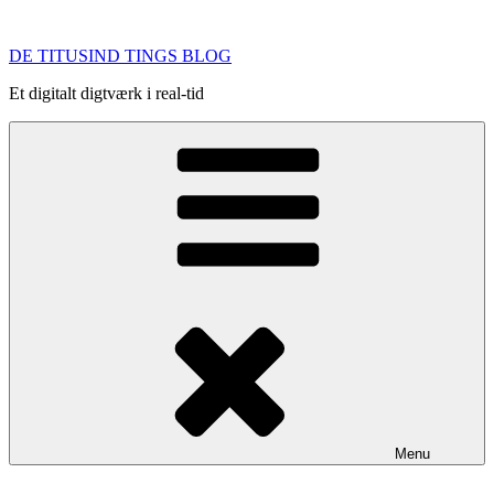
Videre
til
DE TITUSIND TINGS BLOG
indhold
Et digitalt digtværk i real-tid
Menu