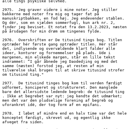
alle tings psykiske selvhed.
2975.  Jeg graver videre i mine noter. Jeg stiller 
bakkerne med noter fra mig og tager fat på 
manuskriptbakken, en fod høj. Jeg endevender stablen. 
Og dér, som en sjælden sommerfugl, kun ark nr. 2, 
finder jeg beviset. Et notat fra den 13.2.2023, næsten 
på årsdagen for min drøm om tingenes fylde.
2976.  Overskriften er De titusind tings bog. Titlen 
optræder hér første gang optræder titlen. Hér står 
det, indlysende og overvældende klart falder alle 
ideer, konturer og fornemmelser på plads. Ude i 
margenen, min elskede margen, står en lille tekst 
indrammet: “I går åbnede jeg Daodedjing og med det 
samme (næsten) forstod jeg, at resten af min 
tilværelse skal bruges til at skrive titusind strofer 
om titusind ting."
2977.  De titusind tinges bog kom til verden færdigt 
udformet, konciperet og struktureret. Den manglede 
bare det allersidste ledende begreb: de titusind ting 
. Ikke at begrebet var nyt: jeg kendte det udmærket; 
men det var den pludselige forening af begreb og 
uforankret idé, der tog form af en epifani. 
2978.  I løbet af mindre end en halv time var det hele 
konceptet færdigt, skrevet ud, og egentlig ikke 
afveget fra siden.