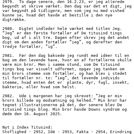
2979.  To dage senere, den 16.2.23, er jeg allerede 
begyndt at skrive værket. Den dag var det et digt, jeg 
var begyndt på tidligere, men som jeg nu med vished 
kunne se, hvad det havde at bestille i den nye 
digtrække.
2980.  Digtet indleder hele værket med titlen Jeg. 
“Jeg” er den første fortæller af De titusind tings 
bog, ud af i alt tre. Dagen efter skrev jeg det andet 
digt om den anden fortæller ”ieg”, og derefter den 
tredje fortæller, ”ig”.
2981.  Før den dag baksede jeg rundt med idéer til en 
bog om den levende have, hvor en af fortællerne skulle 
være min bror. Men i samme stund, som De titusind 
tings bog var visuelt udformet, opgav jeg tanken om 
min brors stemme som fortæller, og han blev i stedet 
til fortæller nr. to: ”ieg”, det levende individs 
stemme, hvad enten det er  plante, dyr, fugl, insekt, 
bakterie, eller hvad som helst.
2982.  Ude i margenen har jeg skrevet: “Jeg er min 
brors billede og modsætning og helhed.” Min bror har 
tegnet illustrationerne på det, der senere blev De 
titusind tings blog. Min bror havde Downs syndrom og 
døde den 16. August 2025.
Nyt i Index Titusind:
Stoflighed ◦ 2952, Idé ◦ 2953, Fakta ◦ 2954, Erindring 