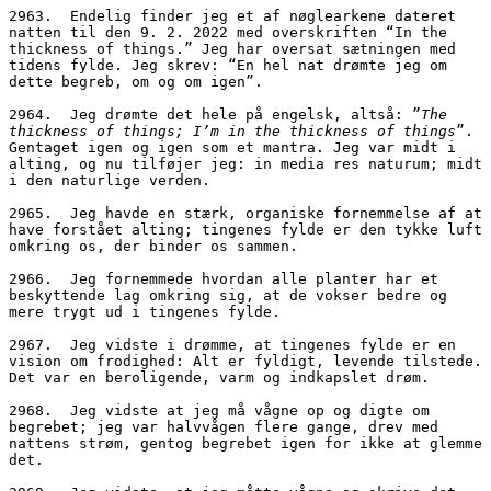
2963.  Endelig finder jeg et af nøglearkene dateret 
natten til den 9. 2. 2022 med overskriften “In the 
thickness of things.” Jeg har oversat sætningen med 
tidens fylde. Jeg skrev: “En hel nat drømte jeg om 
dette begreb, om og om igen”. 
2964.  Jeg drømte det hele på engelsk, altså: ”
The 
thickness of things; I’m in the thickness of things
”. 
Gentaget igen og igen som et mantra. Jeg var midt i 
alting, og nu tilføjer jeg: in media res naturum; midt 
i den naturlige verden.
2965.  Jeg havde en stærk, organiske fornemmelse af at 
have forstået alting; tingenes fylde er den tykke luft 
omkring os, der binder os sammen.
2966.  Jeg fornemmede hvordan alle planter har et 
beskyttende lag omkring sig, at de vokser bedre og 
mere trygt ud i tingenes fylde.
2967.  Jeg vidste i drømme, at tingenes fylde er en 
vision om frodighed: Alt er fyldigt, levende tilstede. 
Det var en beroligende, varm og indkapslet drøm. 
2968.  Jeg vidste at jeg må vågne op og digte om 
begrebet; jeg var halvvågen flere gange, drev med 
nattens strøm, gentog begrebet igen for ikke at glemme 
det.