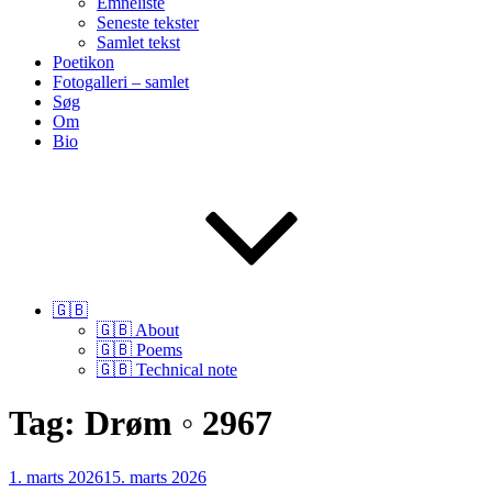
Emneliste
Seneste tekster
Samlet tekst
Poetikon
Fotogalleri – samlet
Søg
Om
Bio
🇬🇧
🇬🇧 About
🇬🇧 Poems
🇬🇧 Technical note
Tag:
Drøm ◦ 2967
Udgivet
1. marts 2026
15. marts 2026