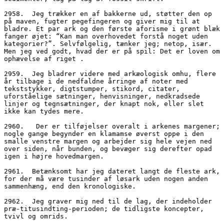
2958.  Jeg trækker en af bakkerne ud, støtter den op 
på maven, fugter pegefingeren og giver mig til at 
bladre. Et par ark og den første aforisme i grønt blæk 
fanger øjet: “Kan man overhovedet forstå noget uden 
kategorier?”. Selvfølgelig, tænker jeg; netop, især. 
Men jeg ved godt, hvad der er på spil: Det er loven om 
ophævelse af riget .
2959.  Jeg bladrer videre med arkæologisk omhu, flere 
år tilbage i de nedfaldne årringe af noter med 
tekststykker, digtstumper, stikord, citater, 
uforståelige sætninger, henvisninger, nedkradsede 
linjer og tegnsætninger, der knapt nok, eller slet 
ikke kan tydes mere.
2960.	Der er tilføjelser overalt i arkenes margener; 
nogle gange begynder en klamamse øverst oppe i den 
smalle venstre margen og arbejder sig hele vejen ned 
over siden, når bunden, og bevæger sig derefter opad 
igen i højre hovedmargen.
2961.  Betænksomt har jeg dateret langt de fleste ark, 
for der må være tusinder af løsark uden nogen anden 
sammenhæng, end den kronologiske.
2962.  Jeg graver mig ned til de lag, der indeholder 
præ-titusindting-perioden; de tidligste koncepter, 
tvivl og omrids.