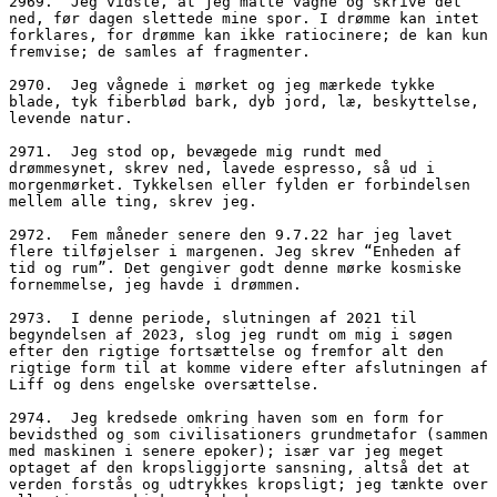
2969.  Jeg vidste, at jeg måtte vågne og skrive det 
ned, før dagen slettede mine spor. I drømme kan intet 
forklares, for drømme kan ikke ratiocinere; de kan kun 
fremvise; de samles af fragmenter.
2970.  Jeg vågnede i mørket og jeg mærkede tykke 
blade, tyk fiberblød bark, dyb jord, læ, beskyttelse, 
levende natur.
2971.  Jeg stod op, bevægede mig rundt med 
drømmesynet, skrev ned, lavede espresso, så ud i 
morgenmørket. Tykkelsen eller fylden er forbindelsen 
mellem alle ting, skrev jeg.
2972.  Fem måneder senere den 9.7.22 har jeg lavet 
flere tilføjelser i margenen. Jeg skrev “Enheden af 
tid og rum”. Det gengiver godt denne mørke kosmiske 
fornemmelse, jeg havde i drømmen.
2973.  I denne periode, slutningen af 2021 til 
begyndelsen af 2023, slog jeg rundt om mig i søgen 
efter den rigtige fortsættelse og fremfor alt den 
rigtige form til at komme videre efter afslutningen af 
Liff og dens engelske oversættelse.
2974.  Jeg kredsede omkring haven som en form for 
bevidsthed og som civilisationers grundmetafor (sammen 
med maskinen i senere epoker); især var jeg meget 
optaget af den kropsliggjorte sansning, altså det at 
verden forstås og udtrykkes kropsligt; jeg tænkte over 