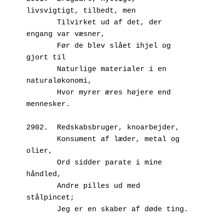
livsvigtigt, tilbedt, men
       Tilvirket ud af det, der 
engang var væsner,
       Før de blev slået ihjel og 
gjort til
       Naturlige materialer i en 
naturaløkonomi,
       Hvor myrer æres højere end 
mennesker.
2902.  Redskabsbruger, knoarbejder,
       Konsument af læder, metal og 
olier, 
       Ord sidder parate i mine 
håndled,
       Andre pilles ud med 
stålpincet;
       Jeg er en skaber af døde ting.