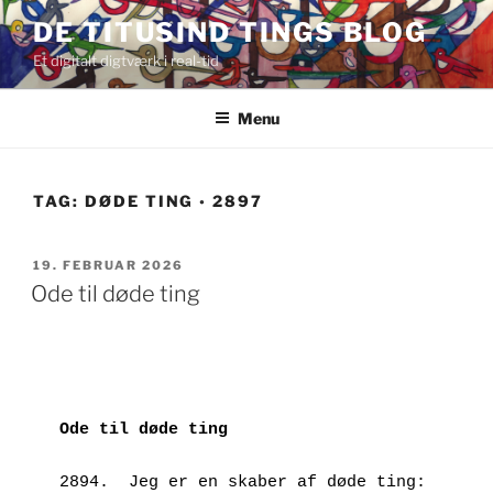
Videre
DE TITUSIND TINGS BLOG
til
Et digitalt digtværk i real-tid
indhold
Menu
TAG:
DØDE TING ◦ 2897
UDGIVET
19. FEBRUAR 2026
DEN
Ode til døde ting
Ode til døde ting
2894.  Jeg er en skaber af døde ting: