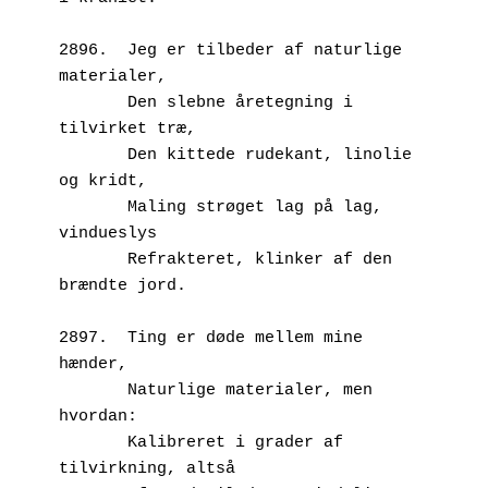
2896.  Jeg er tilbeder af naturlige 
materialer,
       Den slebne åretegning i 
tilvirket træ,
       Den kittede rudekant, linolie 
og kridt,
       Maling strøget lag på lag, 
vindueslys
       Refrakteret, klinker af den 
brændte jord.
2897.  Ting er døde mellem mine 
hænder,
       Naturlige materialer, men 
hvordan:
       Kalibreret i grader af 
tilvirkning, altså