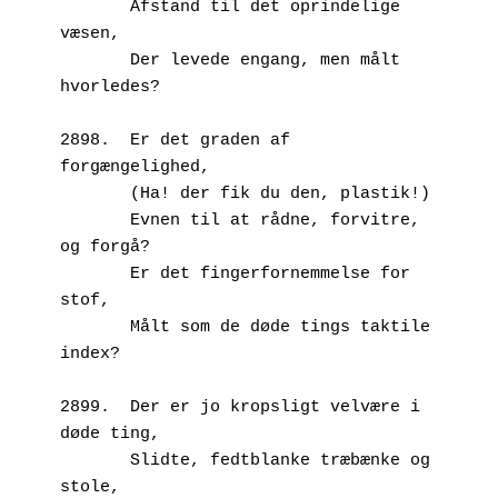
       Afstand til det oprindelige 
væsen,
       Der levede engang, men målt 
hvorledes?
2898.  Er det graden af 
forgængelighed,
       (Ha! der fik du den, plastik!)
       Evnen til at rådne, forvitre, 
og forgå?
       Er det fingerfornemmelse for 
stof,
       Målt som de døde tings taktile 
index?
2899.  Der er jo kropsligt velvære i 
døde ting,
       Slidte, fedtblanke træbænke og 
stole,