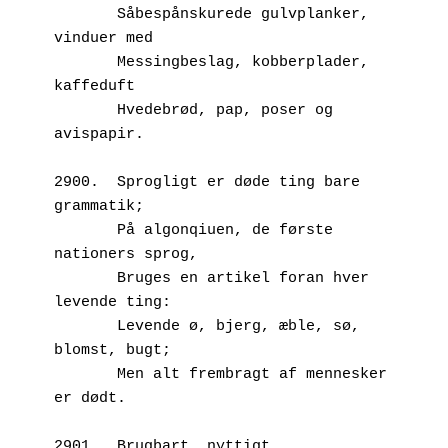
       Såbespånskurede gulvplanker, 
vinduer med
       Messingbeslag, kobberplader, 
kaffeduft
       Hvedebrød, pap, poser og 
avispapir.
2900.  Sprogligt er døde ting bare 
grammatik;
       På algonqiuen, de første 
nationers sprog,
       Bruges en artikel foran hver 
levende ting:
       Levende ø, bjerg, æble, sø, 
blomst, bugt;
       Men alt frembragt af mennesker 
er dødt.
2901.  Brugbart, nyttigt, 