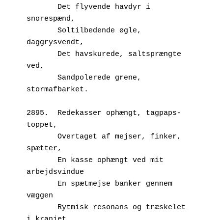
       Det flyvende havdyr i 
snorespænd,
       Soltilbedende øgle, 
daggrysvendt,
       Det havskurede, saltsprængte 
ved,
       Sandpolerede grene, 
stormafbarket.
2895.  Redekasser ophængt, tagpaps-
toppet,
       Overtaget af mejser, finker, 
spætter,
       En kasse ophængt ved mit 
arbejdsvindue
       En spætmejse banker gennem 
væggen
       Rytmisk resonans og træskelet 
i kraniet.