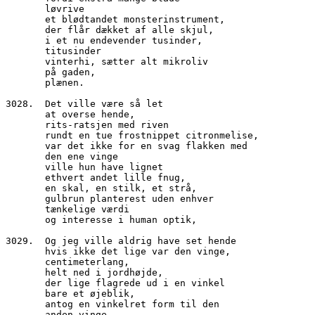
       løvrive
       et blødtandet monsterinstrument,
       der flår dækket af alle skjul,
       i et nu endevender tusinder,
       titusinder
       vinterhi, sætter alt mikroliv
       på gaden,
       plænen.
3028.  Det ville være så let
       at overse hende,
       rits-ratsjen med riven
       rundt en tue frostnippet citronmelise,
       var det ikke for en svag flakken med
       den ene vinge
       ville hun have lignet
       ethvert andet lille fnug,
       en skal, en stilk, et strå,
       gulbrun planterest uden enhver
       tænkelige værdi
       og interesse i human optik,
3029.  Og jeg ville aldrig have set hende
       hvis ikke det lige var den vinge,
       centimeterlang,
       helt ned i jordhøjde,
       der lige flagrede ud i en vinkel
       bare et øjeblik,
       antog en vinkelret form til den 
       anden vinge