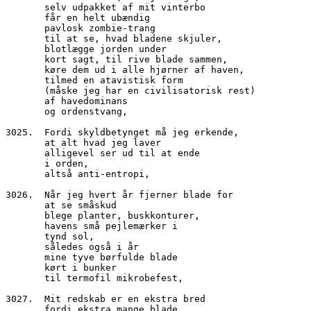
       selv udpakket af mit vinterbo
       får en helt ubændig
       pavlosk zombie-trang
       til at se, hvad bladene skjuler,
       blotlægge jorden under
       kort sagt, til rive blade sammen,
       køre dem ud i alle hjørner af haven,
       tilmed en atavistisk form
       (måske jeg har en civilisatorisk rest)
       af havedominans
       og ordenstvang,
3025.  Fordi skyldbetynget må jeg erkende,
       at alt hvad jeg laver 
       alligevel ser ud til at ende 
       i orden,
       altså anti-entropi,
3026.  Når jeg hvert år fjerner blade for
       at se småskud
       blege planter, buskkonturer,
       havens små pejlemærker i
       tynd sol,
       således også i år
       mine tyve børfulde blade
       kørt i bunker
       til termofil mikrobefest,
3027.  Mit redskab er en ekstra bred	
       fordi ekstra mange blade