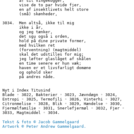
       af sit vingekogger,
       vise de to par hvide fjer,
       en af insektlivets helt store
       (små) skønheder,
3034.  Men altså, ikke til mig
       ikke i år,
       og jeg tænker,
       det sgu også i orden,
       hold på dine private former,
       med hvilken ret
       (forventning) (magtmiddel)
       skal det udstilles for mig;
       jeg løfter glaslåget af skålen
       en time senere er hun væk;
       haven er et livsfarligt domæne
       og ophold sker
       på andres nåde.
Nyt i Index Titusind
Blade ◦ 3022, Bakterier ◦ 3023, Jævndøgn ◦ 3024, 
Entropi ◦ 3025, Termofili ◦ 3026, Vinterhi ◦ 3027, 
Citronmelise ◦ 3028, Blik ◦ 3029, Hændelse ◦ 3030, 
Fjermølfamilie ◦ 3031, Snerlefjermøl ◦ 3032, Fjer ◦ 
3033, Magtmiddel ◦ 3034.
Tekst & foto © Jacob Gammelgaard
Artwork © Peter Andrew Gammelgaard.