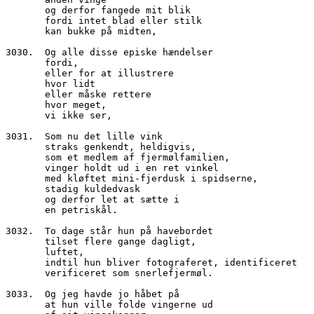
       og derfor fangede mit blik
       fordi intet blad eller stilk
       kan bukke på midten,
3030.  Og alle disse episke hændelser
       fordi,
       eller for at illustrere
       hvor lidt
       eller måske rettere
       hvor meget,
       vi ikke ser,
3031.  Som nu det lille vink
       straks genkendt, heldigvis,
       som et medlem af fjermølfamilien,
       vinger holdt ud i en ret vinkel
       med kløftet mini-fjerdusk i spidserne,
       stadig kuldedvask
       og derfor let at sætte i
       en petriskål.
3032.  To dage står hun på havebordet
       tilset flere gange dagligt,
       luftet,
       indtil hun bliver fotograferet, identificeret
       verificeret som snerlefjermøl.
3033.  Og jeg havde jo håbet på
       at hun ville folde vingerne ud