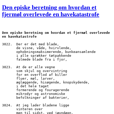
den
Den episke beretning om hvordan et
fjermøl overlevede en havekatastrofe
Den episke beretning om hvordan et fjermøl overlevede 
en havekatastrofe
3022.  Der er det med blade,
       de visne, våde, hvirvlende,
       ophobningsmaksimerende, bunkeansamlende
       i alle sprækker tætpakkende
       falmede blade fra i fjor,
3023.  At de er alle vegne
       som skjul og overvintring
       for en overflod af biller
       fluer, møl, larver,
       æglæggende, hisøgende, knopskydende,
       i det hele taget
       formerende og fouragerende
       mikrodyr og astronomiske
       befolkninger af bakterier,
3024.  At jeg lader bladene ligge
       vinteren over
       men til sidst, ved jævndøgn,