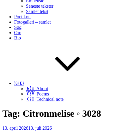
Emneliste
Seneste tekster
Samlet tekst
Poetikon
Fotogalleri – samlet
Søg
Om
Bio
🇬🇧
🇬🇧 About
🇬🇧 Poems
🇬🇧 Technical note
Tag:
Citronmelise ◦ 3028
Udgivet
13. april 2026
13. juli 2026