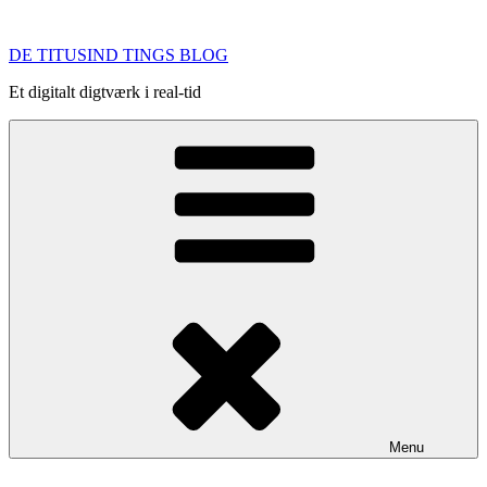
Videre
til
DE TITUSIND TINGS BLOG
indhold
Et digitalt digtværk i real-tid
Menu