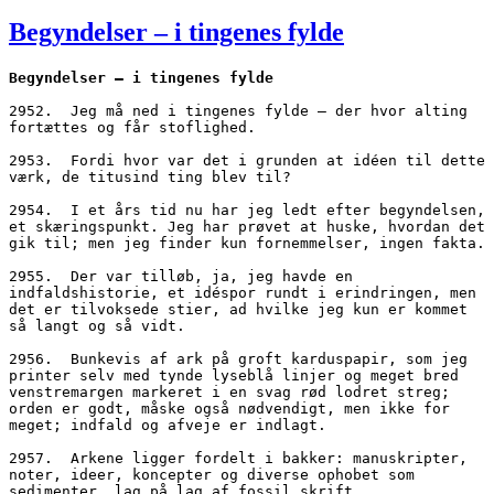
den
Begyndelser – i tingenes fylde
Begyndelser – i tingenes fylde
2952.  Jeg må ned i tingenes fylde – der hvor alting 
fortættes og får stoflighed.
2953.  Fordi hvor var det i grunden at idéen til dette 
værk, de titusind ting blev til?
2954.  I et års tid nu har jeg ledt efter begyndelsen, 
et skæringspunkt. Jeg har prøvet at huske, hvordan det 
gik til; men jeg finder kun fornemmelser, ingen fakta.
2955.  Der var tilløb, ja, jeg havde en 
indfaldshistorie, et idéspor rundt i erindringen, men 
det er tilvoksede stier, ad hvilke jeg kun er kommet 
så langt og så vidt.
2956.  Bunkevis af ark på groft karduspapir, som jeg 
printer selv med tynde lyseblå linjer og meget bred 
venstremargen markeret i en svag rød lodret streg; 
orden er godt, måske også nødvendigt, men ikke for 
meget; indfald og afveje er indlagt.
2957.  Arkene ligger fordelt i bakker: manuskripter, 
noter, ideer, koncepter og diverse ophobet som 
sedimenter, lag på lag af fossil skrift.