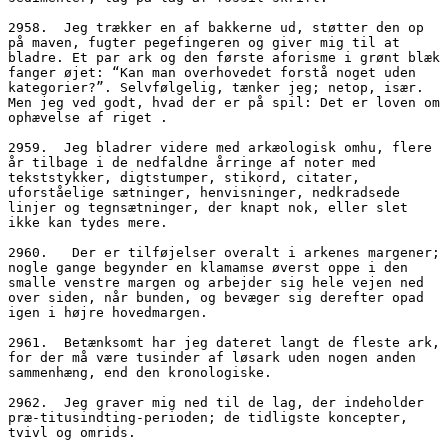
2958.  Jeg trækker en af bakkerne ud, støtter den op 
på maven, fugter pegefingeren og giver mig til at 
bladre. Et par ark og den første aforisme i grønt blæk 
fanger øjet: “Kan man overhovedet forstå noget uden 
kategorier?”. Selvfølgelig, tænker jeg; netop, især. 
Men jeg ved godt, hvad der er på spil: Det er loven om 
ophævelse af riget .
2959.  Jeg bladrer videre med arkæologisk omhu, flere 
år tilbage i de nedfaldne årringe af noter med 
tekststykker, digtstumper, stikord, citater, 
uforståelige sætninger, henvisninger, nedkradsede 
linjer og tegnsætninger, der knapt nok, eller slet 
ikke kan tydes mere.
2960.	Der er tilføjelser overalt i arkenes margener; 
nogle gange begynder en klamamse øverst oppe i den 
smalle venstre margen og arbejder sig hele vejen ned 
over siden, når bunden, og bevæger sig derefter opad 
igen i højre hovedmargen.
2961.  Betænksomt har jeg dateret langt de fleste ark, 
for der må være tusinder af løsark uden nogen anden 
sammenhæng, end den kronologiske.
2962.  Jeg graver mig ned til de lag, der indeholder 
præ-titusindting-perioden; de tidligste koncepter, 
tvivl og omrids.