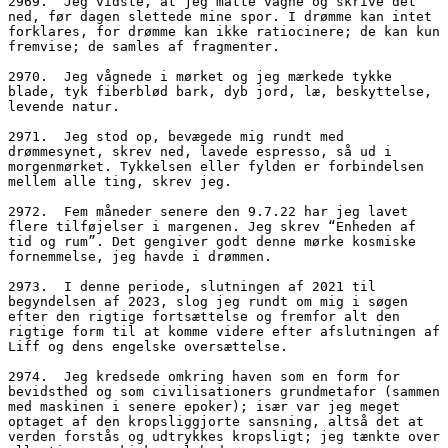
2969.  Jeg vidste, at jeg måtte vågne og skrive det 
ned, før dagen slettede mine spor. I drømme kan intet 
forklares, for drømme kan ikke ratiocinere; de kan kun 
fremvise; de samles af fragmenter.
2970.  Jeg vågnede i mørket og jeg mærkede tykke 
blade, tyk fiberblød bark, dyb jord, læ, beskyttelse, 
levende natur.
2971.  Jeg stod op, bevægede mig rundt med 
drømmesynet, skrev ned, lavede espresso, så ud i 
morgenmørket. Tykkelsen eller fylden er forbindelsen 
mellem alle ting, skrev jeg.
2972.  Fem måneder senere den 9.7.22 har jeg lavet 
flere tilføjelser i margenen. Jeg skrev “Enheden af 
tid og rum”. Det gengiver godt denne mørke kosmiske 
fornemmelse, jeg havde i drømmen.
2973.  I denne periode, slutningen af 2021 til 
begyndelsen af 2023, slog jeg rundt om mig i søgen 
efter den rigtige fortsættelse og fremfor alt den 
rigtige form til at komme videre efter afslutningen af 
Liff og dens engelske oversættelse.
2974.  Jeg kredsede omkring haven som en form for 
bevidsthed og som civilisationers grundmetafor (sammen 
med maskinen i senere epoker); især var jeg meget 
optaget af den kropsliggjorte sansning, altså det at 
verden forstås og udtrykkes kropsligt; jeg tænkte over 