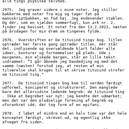
alle tings psykiske selvhed.
2975.  Jeg graver videre i mine noter. Jeg stiller 
bakkerne med noter fra mig og tager fat på 
manuskriptbakken, en fod høj. Jeg endevender stablen. 
Og dér, som en sjælden sommerfugl, kun ark nr. 2, 
finder jeg beviset. Et notat fra den 13.2.2023, næsten 
på årsdagen for min drøm om tingenes fylde.
2976.  Overskriften er De titusind tings bog. Titlen 
optræder hér første gang optræder titlen. Hér står 
det, indlysende og overvældende klart falder alle 
ideer, konturer og fornemmelser på plads. Ude i 
margenen, min elskede margen, står en lille tekst 
indrammet: “I går åbnede jeg Daodedjing og med det 
samme (næsten) forstod jeg, at resten af min 
tilværelse skal bruges til at skrive titusind strofer 
om titusind ting."
2977.  De titusind tinges bog kom til verden færdigt 
udformet, konciperet og struktureret. Den manglede 
bare det allersidste ledende begreb: de titusind ting 
. Ikke at begrebet var nyt: jeg kendte det udmærket; 
men det var den pludselige forening af begreb og 
uforankret idé, der tog form af en epifani. 
2978.  I løbet af mindre end en halv time var det hele 
konceptet færdigt, skrevet ud, og egentlig ikke 
afveget fra siden.