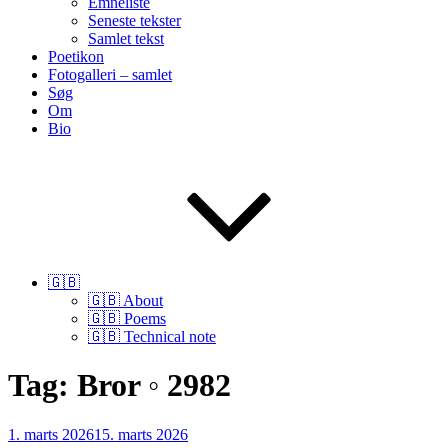
Emneliste
Seneste tekster
Samlet tekst
Poetikon
Fotogalleri – samlet
Søg
Om
Bio
🇬🇧
🇬🇧 About
🇬🇧 Poems
🇬🇧 Technical note
Tag:
Bror ◦ 2982
Udgivet
1. marts 2026
15. marts 2026