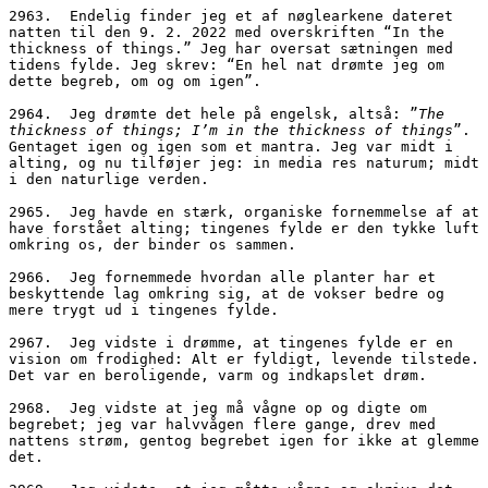
2963.  Endelig finder jeg et af nøglearkene dateret 
natten til den 9. 2. 2022 med overskriften “In the 
thickness of things.” Jeg har oversat sætningen med 
tidens fylde. Jeg skrev: “En hel nat drømte jeg om 
dette begreb, om og om igen”. 
2964.  Jeg drømte det hele på engelsk, altså: ”
The 
thickness of things; I’m in the thickness of things
”. 
Gentaget igen og igen som et mantra. Jeg var midt i 
alting, og nu tilføjer jeg: in media res naturum; midt 
i den naturlige verden.
2965.  Jeg havde en stærk, organiske fornemmelse af at 
have forstået alting; tingenes fylde er den tykke luft 
omkring os, der binder os sammen.
2966.  Jeg fornemmede hvordan alle planter har et 
beskyttende lag omkring sig, at de vokser bedre og 
mere trygt ud i tingenes fylde.
2967.  Jeg vidste i drømme, at tingenes fylde er en 
vision om frodighed: Alt er fyldigt, levende tilstede. 
Det var en beroligende, varm og indkapslet drøm. 
2968.  Jeg vidste at jeg må vågne op og digte om 
begrebet; jeg var halvvågen flere gange, drev med 
nattens strøm, gentog begrebet igen for ikke at glemme 
det.