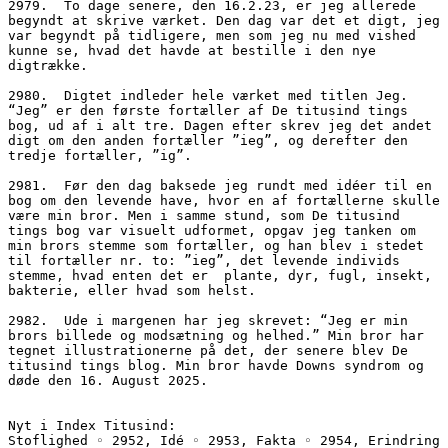
2979.  To dage senere, den 16.2.23, er jeg allerede 
begyndt at skrive værket. Den dag var det et digt, jeg 
var begyndt på tidligere, men som jeg nu med vished 
kunne se, hvad det havde at bestille i den nye 
digtrække.
2980.  Digtet indleder hele værket med titlen Jeg. 
“Jeg” er den første fortæller af De titusind tings 
bog, ud af i alt tre. Dagen efter skrev jeg det andet 
digt om den anden fortæller ”ieg”, og derefter den 
tredje fortæller, ”ig”.
2981.  Før den dag baksede jeg rundt med idéer til en 
bog om den levende have, hvor en af fortællerne skulle 
være min bror. Men i samme stund, som De titusind 
tings bog var visuelt udformet, opgav jeg tanken om 
min brors stemme som fortæller, og han blev i stedet 
til fortæller nr. to: ”ieg”, det levende individs 
stemme, hvad enten det er  plante, dyr, fugl, insekt, 
bakterie, eller hvad som helst.
2982.  Ude i margenen har jeg skrevet: “Jeg er min 
brors billede og modsætning og helhed.” Min bror har 
tegnet illustrationerne på det, der senere blev De 
titusind tings blog. Min bror havde Downs syndrom og 
døde den 16. August 2025.
Nyt i Index Titusind:
Stoflighed ◦ 2952, Idé ◦ 2953, Fakta ◦ 2954, Erindring 