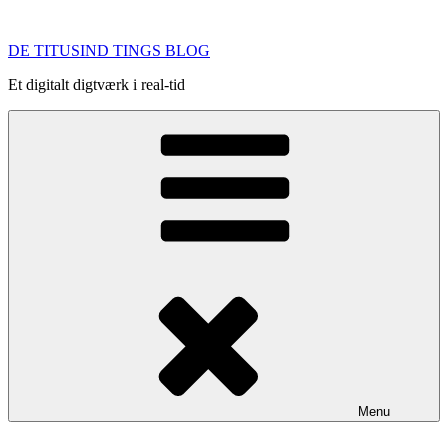
Videre
til
DE TITUSIND TINGS BLOG
indhold
Et digitalt digtværk i real-tid
Menu