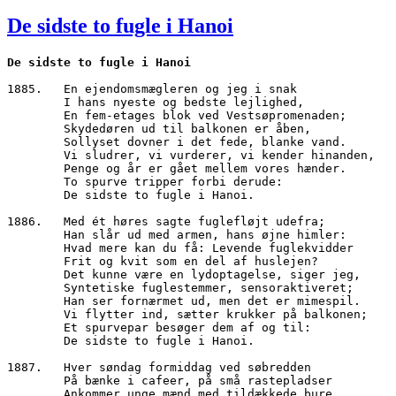
den
De sidste to fugle i Hanoi
De sidste to fugle i Hanoi
1885.	En ejendomsmægleren og jeg i snak
        I hans nyeste og bedste lejlighed,
        En fem-etages blok ved Vestsøpromenaden;
        Skydedøren ud til balkonen er åben,
        Sollyset dovner i det fede, blanke vand.
        Vi sludrer, vi vurderer, vi kender hinanden,
        Penge og år er gået mellem vores hænder.
        To spurve tripper forbi derude:
        De sidste to fugle i Hanoi.
1886.   Med ét høres sagte fuglefløjt udefra;
        Han slår ud med armen, hans øjne himler:
        Hvad mere kan du få: Levende fuglekvidder
        Frit og kvit som en del af huslejen?
        Det kunne være en lydoptagelse, siger jeg,
        Syntetiske fuglestemmer, sensoraktiveret;
        Han ser fornærmet ud, men det er mimespil.
        Vi flytter ind, sætter krukker på balkonen;
        Et spurvepar besøger dem af og til:
        De sidste to fugle i Hanoi.
1887.	Hver søndag formiddag ved søbredden
        På bænke i cafeer, på små rastepladser
        Ankommer unge mænd med tildækkede bure