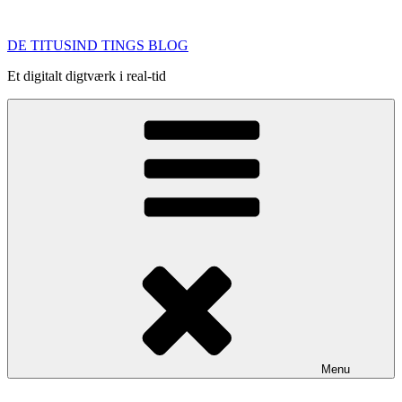
Videre
til
DE TITUSIND TINGS BLOG
indhold
Et digitalt digtværk i real-tid
Menu