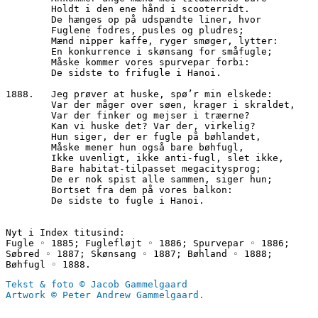
        Holdt i den ene hånd i scooterridt.
        De hænges op på udspændte liner, hvor
        Fuglene fodres, pusles og pludres;
        Mænd nipper kaffe, ryger smøger, lytter:
        En konkurrence i skønsang for småfugle;
        Måske kommer vores spurvepar forbi:
        De sidste to frifugle i Hanoi.
1888.	Jeg prøver at huske, spø’r min elskede:
        Var der måger over søen, krager i skraldet,
        Var der finker og mejser i træerne?
        Kan vi huske det? Var der, virkelig? 
        Hun siger, der er fugle på bøhlandet,
        Måske mener hun også bare bøhfugl,
        Ikke uvenligt, ikke anti-fugl, slet ikke,
        Bare habitat-tilpasset megacitysprog;
        De er nok spist alle sammen, siger hun;
        Bortset fra dem på vores balkon:
        De sidste to fugle i Hanoi.
Nyt i Index titusind:
Fugle ◦ 1885; Fuglefløjt ◦ 1886; Spurvepar ◦ 1886; 
Søbred ◦ 1887; Skønsang ◦ 1887; Bøhland ◦ 1888; 
Bøhfugl ◦ 1888.
Tekst & foto © Jacob Gammelgaard
Artwork © Peter Andrew Gammelgaard.