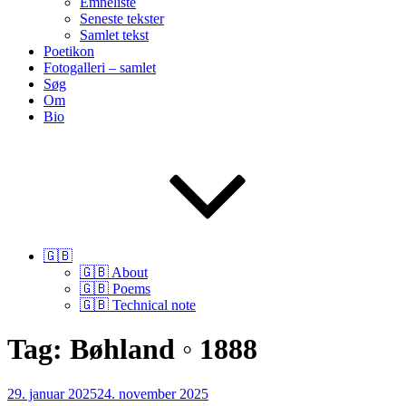
Emneliste
Seneste tekster
Samlet tekst
Poetikon
Fotogalleri – samlet
Søg
Om
Bio
🇬🇧
🇬🇧 About
🇬🇧 Poems
🇬🇧 Technical note
Tag:
Bøhland ◦ 1888
Udgivet
29. januar 2025
24. november 2025