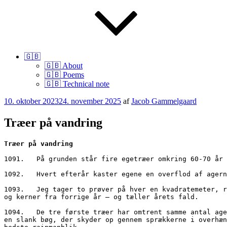
🇬🇧
🇬🇧 About
🇬🇧 Poems
🇬🇧 Technical note
Udgivet
10. oktober 2023
24. november 2025
af
Jacob Gammelgaard
den
Træer på vandring
1091.	På grunden står fire egetræer omkring 60-70 år gamle, vel 15-18 meter høje og med et kroneudhæng på ca. 200 kvadratmeter.

1092.	Hvert efterår kaster egene en overflod af agern af sig. I år gælder det om at beregne hvor mange.

1093.	Jeg tager to prøver på hver en kvadratemeter, river agerne sammen, sorterer alt uvedkommende fra - heraf mange vildt udseende og halvt komposterede agern, bog 
og kerner fra forrige år – og tæller årets fald.

1094.	De tre første træer har omtrent samme antal agern pr. kvadratmeter. Det fjerde egetræ har været nødlidende (sic!) gennem flere år på grund af overskygning fra 
en slank bøg, der skyder op gennem sprækkerne i overhæn