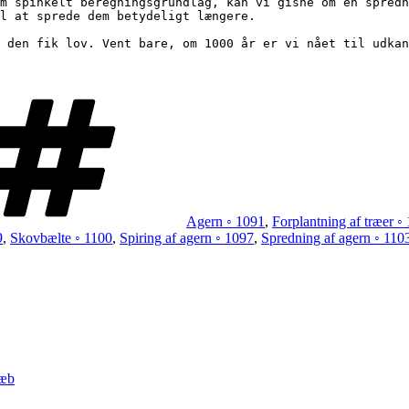
m spinkelt beregningsgrundlag, kan vi gisne om en spredn
l at sprede dem betydeligt længere. 

Tags
Agern ◦ 1091
,
Forplantning af træer ◦
9
,
Skovbælte ◦ 1100
,
Spiring af agern ◦ 1097
,
Spredning af agern ◦ 110
næb