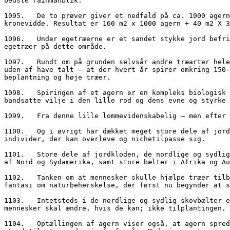
bedste rainmanblik.

1095.	De to prøver giver et nedfald på ca. 1000 agern pr. kvadratmeter. Nedfaldet fra det sidste egetræ er omkring 3-400 pr. kvadratmeter og det har en lidt mindre 
kronevidde. Resultat er 160 m2 x 1000 agern + 40 m2 X 3
1096.	Under egetræerne er et sandet stykke jord befriet for græstørv med spredt plantevækst på omkring 100 kvadratmeter. Sidste år selvsåede mellem 75 og 100 
egetræer på dette område.

1097.	Rundt om på grunden selvsår andre træarter hele tiden. Først og fremmest ahorn og spidsløn, dernæst stilkeg, rødeg, ask, taks, hæg og hassel. Jeg antager – 
uden af have talt – at der hvert år spirer omkring 150-
beplantning og høje træer.

1098.	Spiringen af et agern er en kompleks biologisk og kemisk proces, som formodentlig ikke så mange har set. De gange jeg har bevidnet det, er jeg slået af den 
bandsatte vilje i den lille rod og dens evne og styrke 
1099.	Fra denne lille lommevidenskabelig – men efter bedste evne sande - optælling må det stå klart, at træer er veludstyrede forplantere og kan selv.

1100.	Og i øvrigt har dækket meget store dele af jordkloden i henved en kvart milliard år – under omskiftelige betingelser og med selvselekterede arter og 
individer, der kan overleve og nichetilpasse sig.

1101.	Store dele af jordkloden, de nordlige og sydlige skovbælter ville bare springe i skov, hvis de fik lov. Det gælder hele Europa, store dele af Asien, det meste 
af Nord og Sydamerika, samt store bælter i Afrika og Au
1102.	Tanken om at mennesker skulle hjælpe træer tilbage i vækst er velmenende, men også en nedladende undervurdering af træer og bunder nok i oplysningstidens 
fantasi om naturbeherskelse, der først nu begynder at s
1103.	Intetsteds i de nordlige og sydlig skovbælter er det nødvendigt at plante træer. De kan selv, når betingelserne tillader det. Det er betingelserne, som 
mennesker skal ændre, hvis de kan; ikke tilplantingen.

1104.	Optællingen af agern viser også, at agern spredes fyldigt op til 2-3 meter ud over kronedækkets rækkevidde. Under de rette betingelser er egetræet derfor i 