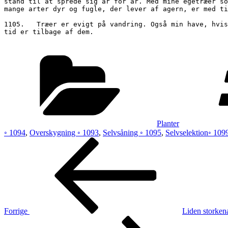
stand til at sprede sig år for år. Med mine egetræer so
mange arter dyr og fugle, der lever af agern, er med ti
1105.	Træer er evigt på vandring. Også min have, hvis den fik lov. Vent bare, om 1000 år er vi nået til udkanten af Præstø, eller Roskilde. Eller hvad der til den 
tid er tilbage af dem.

Kategorier
Planter
◦ 1094
,
Overskygning ◦ 1093
,
Selvsåning ◦ 1095
,
Selvselektion◦ 109
Indlægsnavigation
Forrige
indlæg
Forrige
Liden storke
Næste