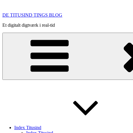
Videre
til
DE TITUSIND TINGS BLOG
indhold
Et digitalt digtværk i real-tid
Index Titusind
Index Titusind