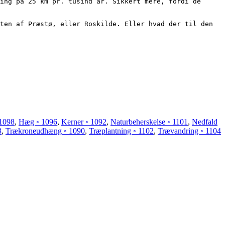
ing på 25 km pr. tusind år. Sikkert mere, fordi de 
 1098
,
Hæg ◦ 1096
,
Kerner ◦ 1092
,
Naturbeherskelse ◦ 1101
,
Nedfald
3
,
Trækroneudhæng ◦ 1090
,
Træplantning ◦ 1102
,
Trævandring ◦ 1104