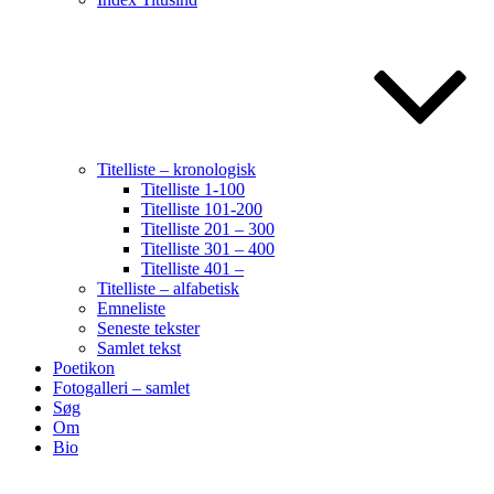
Titelliste – kronologisk
Titelliste 1-100
Titelliste 101-200
Titelliste 201 – 300
Titelliste 301 – 400
Titelliste 401 –
Titelliste – alfabetisk
Emneliste
Seneste tekster
Samlet tekst
Poetikon
Fotogalleri – samlet
Søg
Om
Bio