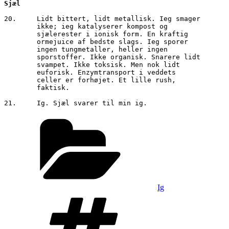
20.	Lidt bittert, lidt metallisk. Ieg smager

        ikke; ieg katalyserer kompost og  

        sjælerester i ionisk form. En kraftig 

        ormejuice af bedste slags. Ieg sporer 

        ingen tungmetaller, heller ingen 

        sporstoffer. Ikke organisk. Snarere lidt

        svampet. Ikke toksisk. Men nok lidt 

        euforisk. Enzymtransport i veddets 

        celler er forhøjet. Et lille rush, 

        faktisk.

Kategorier
Ig
Tags