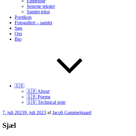
Emneliste
Seneste tekster
Samlet tekst
Poetikon
Fotogalleri – samlet
Søg
Om
Bio
🇬🇧
🇬🇧 About
🇬🇧 Poems
🇬🇧 Technical note
Udgivet
7. juli 2023
9. juli 2023
af
Jacob Gammelgaard
den
Sjæl