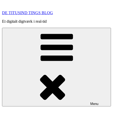
Videre
til
DE TITUSIND TINGS BLOG
indhold
Et digitalt digtværk i real-tid
Menu