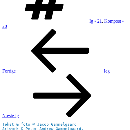
Ig • 21
,
Kompost •
20
Indlægsnavigation
Forrige
indlæg
Forrige
Ieg
Næste
indlæg
Næste
Ig
Tekst & foto © Jacob Gammelgaard
Artwork © Peter Andrew Gammelgaard.