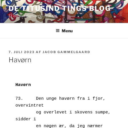
Videre
DE TITUSIND TINGS BLOG
til
Et digitalt digtværk i real-tid
indhold
Menu
UDGIVET
7. JULI 2023
AF
JACOB GAMMELGAARD
DEN
Havørn
Havørn
73.	Den unge havørn fra i fjor, 
overvintret

        og overlevet i skovens sumpe, 
sidder i 

        en nøgen ær, da jeg nærmer 