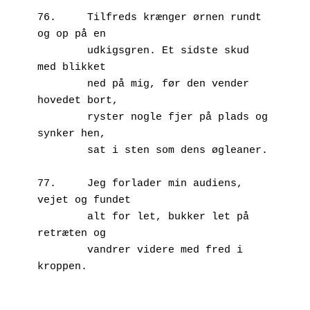
76.	Tilfreds krænger ørnen rundt 
og op på en 

        udkigsgren. Et sidste skud 
med blikket 

        ned på mig, før den vender 
hovedet bort,

        ryster nogle fjer på plads og 
synker hen,

        sat i sten som dens øgleaner.

77.	Jeg forlader min audiens, 
vejet og fundet 

        alt for let, bukker let på 
retræten og 

        vandrer videre med fred i 
kroppen.
