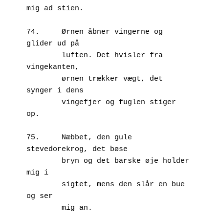
mig ad stien. 

74.	Ørnen åbner vingerne og 
glider ud på 

        luften. Det hvisler fra 
vingekanten, 

        ørnen trækker vægt, det 
synger i dens 

        vingefjer og fuglen stiger 
op.

75.	Næbbet, den gule 
stevedorekrog, det bøse

        bryn og det barske øje holder 
mig i 

        sigtet, mens den slår en bue 
og ser 

        mig an.
