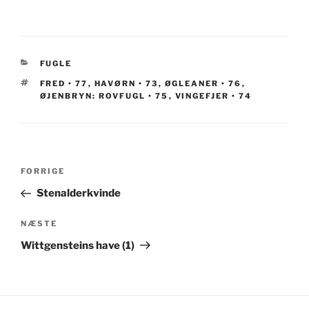
KATEGORIER
FUGLE
TAGS
FRED • 77
,
HAVØRN • 73
,
ØGLEANER • 76
,
ØJENBRYN: ROVFUGL • 75
,
VINGEFJER • 74
Indlægsnavigation
Forrige
FORRIGE
indlæg
Stenalderkvinde
Næste
NÆSTE
indlæg
Wittgensteins have (1)