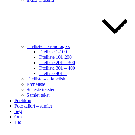
Titelliste – kronologisk
Titelliste 1-100
Titelliste 101-200
Titelliste 201 – 300
Titelliste 301 – 400
Titelliste 401 –
Titelliste – alfabetisk
Emneliste
Seneste tekster
Samlet tekst
Poetikon
Fotogalleri – samlet
Søg
Om
Bio