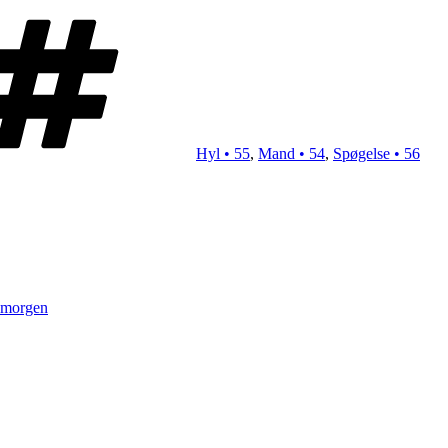
Tags
Hyl • 55
,
Mand • 54
,
Spøgelse • 56
 morgen