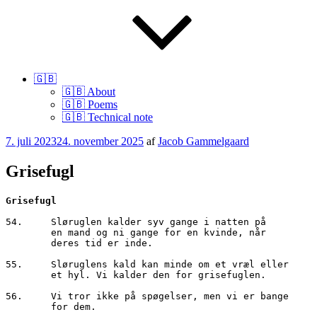
🇬🇧
🇬🇧 About
🇬🇧 Poems
🇬🇧 Technical note
Udgivet
7. juli 2023
24. november 2025
af
Jacob Gammelgaard
den
Grisefugl
54.	Sløruglen kalder syv gange i natten på 

        en mand og ni gange for en kvinde, når 

        deres tid er inde. 

55.	Sløruglens kald kan minde om et vræl eller

        et hyl. Vi kalder den for grisefuglen. 

56.	Vi tror ikke på spøgelser, men vi er bange
