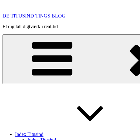
Videre
til
DE TITUSIND TINGS BLOG
indhold
Et digitalt digtværk i real-tid
Index Titusind
Index Titusind